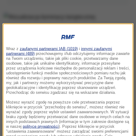
Wizualizacja iluminacji świątecznej
Planowana iluminacja to kontynuacja
Wraz z
zaufanymi partnerami IAB (1019)
i
innymi zaufanymi
dotychczasowych pomysłów.
Po dekoracjach z
partnerami (489)
przechowujemy i/lub odczytujemy informacje zawarte
na Twoim urządzeniu, takie jak pliki cookie, przetwarzamy dane
czasów "Lalki", podróży po międzywojennej stolicy,
osobowe, takie jak unikalne identyfikatory, informacje przesyłane
przez urządzenia końcowe niezbędne do personalizacji reklam i treści,
nadszedł
czas na Warszawę widzianą oczami
udostępnienie funkcji mediów społecznościowych pomiaru ruchu jak
również dla rozwoju i poprawny naszych produktów. Za Twoją zgodą
Wiecha, Tadeusza Konwickiego czy Agnieszki
my, jak i partnerzy możemy wykorzystywać precyzyjne dane
geolokalizacyjne i identyfikację poprzez skanowanie urządzeń.
Osieckiej
- mówi Tomasz Podogrocki z firmy
Przechodząc do serwisu zgadzasz się na wskazane działania.
Multidekor, która odpowiada za inwestycję.
Możesz wyrazić zgodę na powyższe cele przetwarzania poprzez
Wszystkie świetlne atrakcje zostały zaprojektowane
kliknięcie w przycisk "przechodzę do serwisu", możesz również nie
wyrażać zgody poprzez wybór ustawień zaawansowanych. W sytuacji
z myślą o odbiorcach w różnym wieku i z różnymi
braku zgody będziemy przetwarzać dane osobowe w innych celach na
innych podstawach prawnych (informacje w tym zakresie dostępne są
oczekiwaniami. Mają możliwości interakcji, wydają
w naszej
polityce prywatności
). Poprzez kliknięcie w przycisk
"ustawienia zaawansowane" możesz zarządzać swoimi preferencjami
dźwięki, każdego z elementów można dotknąć i