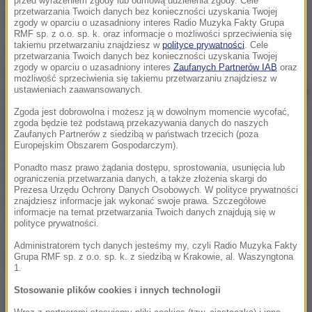
przed wyrażeniem zgody lub odmową udzielenia zgody. Cele
przetwarzania Twoich danych bez konieczności uzyskania Twojej
doświadczyć
- dodaje.
zgody w oparciu o uzasadniony interes Radio Muzyka Fakty Grupa
RMF sp. z o.o. sp. k. oraz informacje o możliwości sprzeciwienia się
takiemu przetwarzaniu znajdziesz w
polityce prywatności
. Cele
Teraz zaglądamy do pudła z choinkowymi
przetwarzania Twoich danych bez konieczności uzyskania Twojej
zgody w oparciu o uzasadniony interes
Zaufanych Partnerów IAB
oraz
zabawkami, które można pewnie jeszcze znaleźć na
możliwość sprzeciwienia się takiemu przetwarzaniu znajdziesz w
ustawieniach zaawansowanych.
niejednym strychu,
w niejednej piwnicy naszych babć
i dziadków
- mówi naszej reporterce Monika Beuth z
Zgoda jest dobrowolna i możesz ją w dowolnym momencie wycofać,
zgoda będzie też podstawą przekazywania danych do naszych
Urzędu m.st. Warszawy.
W tym pudle są oczywiście
Zaufanych Partnerów z siedzibą w państwach trzecich (poza
Europejskim Obszarem Gospodarczym).
lampki choinkowe w starym stylu, łańcuchy robione z
Ponadto masz prawo żądania dostępu, sprostowania, usunięcia lub
kolorowego papieru i bardzo charakterystyczne
ograniczenia przetwarzania danych, a także złożenia skargi do
Prezesa Urzędu Ochrony Danych Osobowych. W polityce prywatności
zabawki-bombki, które wielu z nas jeszcze gdzieś ma
znajdziesz informacje jak wykonać swoje prawa. Szczegółowe
informacje na temat przetwarzania Twoich danych znajdują się w
-
wymienia.
polityce prywatności.
Administratorem tych danych jesteśmy my, czyli Radio Muzyka Fakty
Grupa RMF sp. z o.o. sp. k. z siedzibą w Krakowie, al. Waszyngtona
Dalsza część artykułu pod materiałem video:
1.
Stosowanie plików cookies i innych technologii