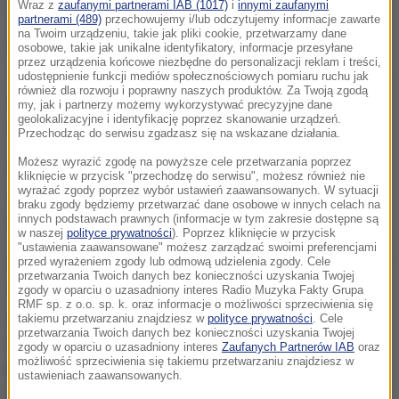
Wraz z
zaufanymi partnerami IAB (1017)
i
innymi zaufanymi
Jak przekazał bryg. Łukasz Płusa z Komendy
partnerami (489)
przechowujemy i/lub odczytujemy informacje zawarte
na Twoim urządzeniu, takie jak pliki cookie, przetwarzamy dane
Wojewódzkiej PSP w Gdańsku, od czwartku od godz.
osobowe, takie jak unikalne identyfikatory, informacje przesyłane
przez urządzenia końcowe niezbędne do personalizacji reklam i treści,
19 do soboty do godz. 9 na terenie woj. pomorskiego
udostępnienie funkcji mediów społecznościowych pomiaru ruchu jak
również dla rozwoju i poprawny naszych produktów. Za Twoją zgodą
odnotowano
519 interwencji związanych z
my, jak i partnerzy możemy wykorzystywać precyzyjne dane
geolokalizacyjne i identyfikację poprzez skanowanie urządzeń.
usuwaniem skutków silnego wiatru
.
Przechodząc do serwisu zgadzasz się na wskazane działania.
Możesz wyrazić zgodę na powyższe cele przetwarzania poprzez
Najwięcej w powiatach: kartuskim - 136,
kliknięcie w przycisk "przechodzę do serwisu", możesz również nie
wyrażać zgody poprzez wybór ustawień zaawansowanych. W sytuacji
wejherowskim - 82, słupskim - 64 oraz puckim - 59
braku zgody będziemy przetwarzać dane osobowe w innych celach na
interwencji
innych podstawach prawnych (informacje w tym zakresie dostępne są
- wyjaśnił.
w naszej
polityce prywatności
). Poprzez kliknięcie w przycisk
"ustawienia zaawansowane" możesz zarządzać swoimi preferencjami
Bez dostaw energii elektrycznej na terenie oddziału
przed wyrażeniem zgody lub odmową udzielenia zgody. Cele
przetwarzania Twoich danych bez konieczności uzyskania Twojej
Gdańsk przed godz. 11 pozostawało około 10 tys.
zgody w oparciu o uzasadniony interes Radio Muzyka Fakty Grupa
RMF sp. z o.o. sp. k. oraz informacje o możliwości sprzeciwienia się
odbiorców
- poinformował rzecznik Energa Operator
takiemu przetwarzaniu znajdziesz w
polityce prywatności
. Cele
przetwarzania Twoich danych bez konieczności uzyskania Twojej
Grzegorz Baran. Odział ten obejmuje m.in. powiaty
zgody w oparciu o uzasadniony interes
Zaufanych Partnerów IAB
oraz
możliwość sprzeciwienia się takiemu przetwarzaniu znajdziesz w
bytowski, kartuski, lęborski i wejherowski.
ustawieniach zaawansowanych.