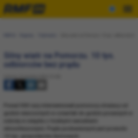
RMF24
Regiony
Trójmiasto
Silny wiatr na Pomorzu. 10 tys. odbiorców be
Silny wiatr na Pomorzu. 10 tys.
odbiorców bez prądu
Sobota, 23 grudnia 2023 (13:28)
Ponad 500 razy interweniowali pomorscy strażacy od
godzin wieczornych w czwartek do godzin porannych w
sobotę w związku z trudnymi warunkami
atmosferycznymi. Prądu pozbawionych jest przeszło
10 tys. gospodarstw domowych.