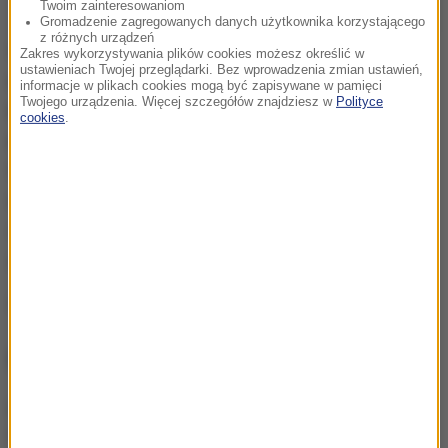
Twoim zainteresowaniom
Gromadzenie zagregowanych danych użytkownika korzystającego
z różnych urządzeń
Instytut Meteorologii i Gospodarki Wodnej wydał
Zakres wykorzystywania plików cookies możesz określić w
ustawieniach Twojej przeglądarki. Bez wprowadzenia zmian ustawień,
ostrzeżenie pierwszego stopnia przed silnym
informacje w plikach cookies mogą być zapisywane w pamięci
Twojego urządzenia. Więcej szczegółów znajdziesz w
Polityce
wiatrem dla powiatów lęborskiego, puckiego,
cookies
.
słupskiego, wejherowskiego oraz Słupska.
Synoptycy prognozują w tych powiatach
wystąpienie silnego wiatru o średniej prędkości do
45 km/h, w porywach do 75 km/h, z północnego
zachodu.
Źródło: PAP
NAJWAŻNIEJSZE FAKTY
W tym mieście jutro zawyją
syreny. To testy systemu