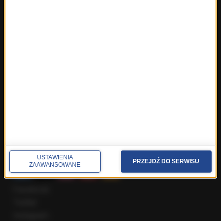
Fakty z Trójmiasta
Fakty z Warszawy
Fakty z Wrocławia
Fakty z Zakopanego
ROZMOWY W RMF FM
Najnowsze rozmowy w RMF FM
Rozmowa o 7:00 w RMF FM i Radiu RMF24
Poranna rozmowa w RMF FM
Popołudniowa rozmowa w RMF FM
Gość Krzysztofa Ziemca w RMF FM
Rozmowy w Radiu RMF24
SPOŁECZNOŚĆ
USTAWIENIA
PRZEJDŹ DO SERWISU
ZAAWANSOWANE
Facebook
Twitter
Instagram