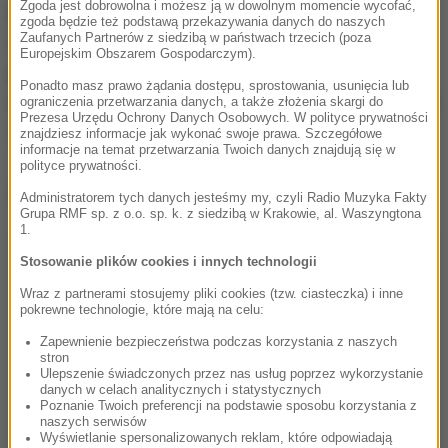
Zgoda jest dobrowolna i możesz ją w dowolnym momencie wycofać,
Mamy w oddziale gdańskim awarię masową.
zgoda będzie też podstawą przekazywania danych do naszych
Zaufanych Partnerów z siedzibą w państwach trzecich (poza
Najtrudniejsza sytuacja jest
w okolicach Kartuz,
Europejskim Obszarem Gospodarczym).
gdzie bez prądu pozostaje ponad 7 tys. odbiorców
-
Ponadto masz prawo żądania dostępu, sprostowania, usunięcia lub
wskazał rzecznik. I dodał:
Robimy wszystko, żeby jak
ograniczenia przetwarzania danych, a także złożenia skargi do
Prezesa Urzędu Ochrony Danych Osobowych. W polityce prywatności
najszybciej przywrócić zasilanie.
znajdziesz informacje jak wykonać swoje prawa. Szczegółowe
informacje na temat przetwarzania Twoich danych znajdują się w
polityce prywatności.
Dalsza część artykułu pod materiałem video:
Administratorem tych danych jesteśmy my, czyli Radio Muzyka Fakty
Grupa RMF sp. z o.o. sp. k. z siedzibą w Krakowie, al. Waszyngtona
1.
Stosowanie plików cookies i innych technologii
Wraz z partnerami stosujemy pliki cookies (tzw. ciasteczka) i inne
pokrewne technologie, które mają na celu:
Zapewnienie bezpieczeństwa podczas korzystania z naszych
stron
Ulepszenie świadczonych przez nas usług poprzez wykorzystanie
danych w celach analitycznych i statystycznych
Poznanie Twoich preferencji na podstawie sposobu korzystania z
naszych serwisów
Wyświetlanie spersonalizowanych reklam, które odpowiadają