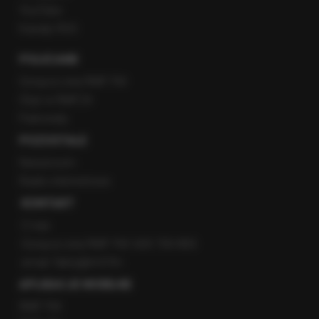
YouTube
Kanały RSS
POLECANE
Gorąca Linia RMF FM
Staż w RMF24
Patronaty
POZOSTAŁE
Newsroom
Radio internetowe
KONTAKT
O nas
Gorąca Linia RMF FM: 600 700 800
email: fakty@rmf.fm
APLIKACJE MOBILNE
RMF FM