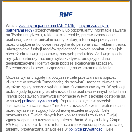
/
PAP
Jak poinformował nas Karol Jakubowski z PKP PLK
na miejscu działają służby techniczne.
Ruch
Wraz z
zaufanymi partnerami IAB (1019)
i
innymi zaufanymi
partnerami (489)
przechowujemy i/lub odczytujemy informacje zawarte
pociągów został czasowo wstrzymany.
na Twoim urządzeniu, takie jak pliki cookie, przetwarzamy dane
osobowe, takie jak unikalne identyfikatory, informacje przesyłane
przez urządzenia końcowe niezbędne do personalizacji reklam i treści,
Okoliczności zdarzenia, do którego doszło o godzinie
udostępnienie funkcji mediów społecznościowych pomiaru ruchu jak
18:40 na odcinku Szczecin Podjuchy – Szczecin
również dla rozwoju i poprawny naszych produktów. Za Twoją zgodą
my, jak i partnerzy możemy wykorzystywać precyzyjne dane
Port Centralny na linii ze Szczecina w kierunku
geolokalizacyjne i identyfikację poprzez skanowanie urządzeń.
Przechodząc do serwisu zgadzasz się na wskazane działania.
Rzepina, ma wyjaśnić specjalna komisja.
Możesz wyrazić zgodę na powyższe cele przetwarzania poprzez
kliknięcie w przycisk "przechodzę do serwisu", możesz również nie
Lokomotywa uderzyła w ostatni wagon stojącego
wyrażać zgody poprzez wybór ustawień zaawansowanych. W sytuacji
braku zgody będziemy przetwarzać dane osobowe w innych celach na
wagonu towarowego. Nikomu nic się nie stało.
innych podstawach prawnych (informacje w tym zakresie dostępne są
w naszej
polityce prywatności
). Poprzez kliknięcie w przycisk
"ustawienia zaawansowane" możesz zarządzać swoimi preferencjami
Przewozy regionalne zapewnią komunikacje
przed wyrażeniem zgody lub odmową udzielenia zgody. Cele
przetwarzania Twoich danych bez konieczności uzyskania Twojej
zastępczą na odcinku Szczecin Podjuchy - Szczecin
zgody w oparciu o uzasadniony interes Radio Muzyka Fakty Grupa
RMF sp. z o.o. sp. k. oraz informacje o możliwości sprzeciwienia się
Główny. Mogą być opóżnienia w kursowaniu
takiemu przetwarzaniu znajdziesz w
polityce prywatności
. Cele