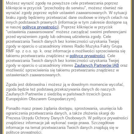
pobytu w celi, złożył wniosek o elektroniczny dozór.
Możesz wyrazić zgodę na powyższe cele przetwarzania poprzez
kliknięcie w przycisk "przechodzę do serwisu", możesz również nie
W październiku ub.r. sąd penitencjarny zgodził się na
wyrażać zgody poprzez wybór ustawień zaawansowanych. W sytuacji
to.
braku zgody będziemy przetwarzać dane osobowe w innych celach na
innych podstawach prawnych (informacje w tym zakresie dostępne są
w naszej
polityce prywatności
). Poprzez kliknięcie w przycisk
"ustawienia zaawansowane" możesz zarządzać swoimi preferencjami
Sprzeciw złożyła prokuratura
przed wyrażeniem zgody lub odmową udzielenia zgody. Cele
przetwarzania Twoich danych bez konieczności uzyskania Twojej
zgody w oparciu o uzasadniony interes Radio Muzyka Fakty Grupa
RMF sp. z o.o. sp. k. oraz informacje o możliwości sprzeciwienia się
Dalsza część artykułu pod materiałem video:
takiemu przetwarzaniu znajdziesz w
polityce prywatności
. Cele
przetwarzania Twoich danych bez konieczności uzyskania Twojej
zgody w oparciu o uzasadniony interes
Zaufanych Partnerów IAB
oraz
możliwość sprzeciwienia się takiemu przetwarzaniu znajdziesz w
ustawieniach zaawansowanych.
Zgoda jest dobrowolna i możesz ją w dowolnym momencie wycofać,
zgoda będzie też podstawą przekazywania danych do naszych
Zaufanych Partnerów z siedzibą w państwach trzecich (poza
Europejskim Obszarem Gospodarczym).
Ponadto masz prawo żądania dostępu, sprostowania, usunięcia lub
ograniczenia przetwarzania danych, a także złożenia skargi do
Prezesa Urzędu Ochrony Danych Osobowych. W polityce prywatności
znajdziesz informacje jak wykonać swoje prawa. Szczegółowe
informacje na temat przetwarzania Twoich danych znajdują się w
polityce prywatności.