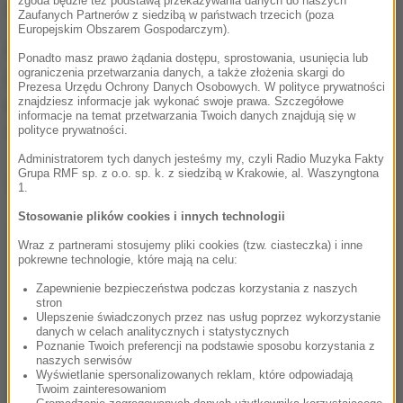
zgoda będzie też podstawą przekazywania danych do naszych
w Tomaszowie Lubelskim.
Zaufanych Partnerów z siedzibą w państwach trzecich (poza
Europejskim Obszarem Gospodarczym).
Mężczyzna usłyszał już zarzut czynnej napaści na
Ponadto masz prawo żądania dostępu, sprostowania, usunięcia lub
ograniczenia przetwarzania danych, a także złożenia skargi do
policjantów, za co grozi mu kara do 10 lat
Prezesa Urzędu Ochrony Danych Osobowych. W polityce prywatności
pozbawienia wolności. Sąd zdecyduje o jego
znajdziesz informacje jak wykonać swoje prawa. Szczegółowe
informacje na temat przetwarzania Twoich danych znajdują się w
dalszym losie.
polityce prywatności.
Administratorem tych danych jesteśmy my, czyli Radio Muzyka Fakty
Grupa RMF sp. z o.o. sp. k. z siedzibą w Krakowie, al. Waszyngtona
Dalsza część artykułu pod materiałem video:
1.
Stosowanie plików cookies i innych technologii
Wraz z partnerami stosujemy pliki cookies (tzw. ciasteczka) i inne
pokrewne technologie, które mają na celu:
Zapewnienie bezpieczeństwa podczas korzystania z naszych
stron
Ulepszenie świadczonych przez nas usług poprzez wykorzystanie
danych w celach analitycznych i statystycznych
Poznanie Twoich preferencji na podstawie sposobu korzystania z
naszych serwisów
Wyświetlanie spersonalizowanych reklam, które odpowiadają
Twoim zainteresowaniom