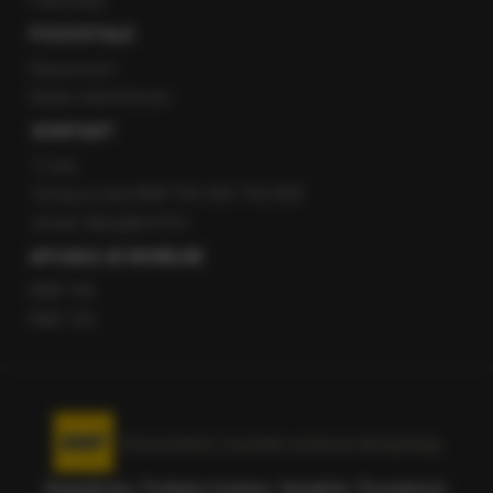
Patronaty
POZOSTAŁE
Newsroom
Radio internetowe
KONTAKT
O nas
Gorąca Linia RMF FM: 600 700 800
email: fakty@rmf.fm
APLIKACJE MOBILNE
RMF FM
RMF ON
Korzystanie z portalu oznacza akceptację
Regulaminu
.
Polityka Cookies
.
SpeakUp
.
Prywatność
.