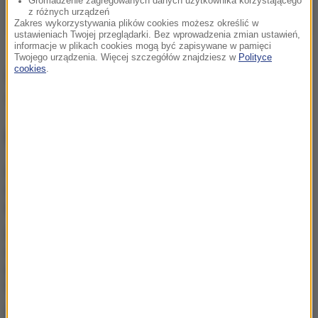
Gromadzenie zagregowanych danych użytkownika korzystającego
z różnych urządzeń
Zakres wykorzystywania plików cookies możesz określić w
ustawieniach Twojej przeglądarki. Bez wprowadzenia zmian ustawień,
informacje w plikach cookies mogą być zapisywane w pamięci
Twojego urządzenia. Więcej szczegółów znajdziesz w
Polityce
cookies
.
Źródło: RMF24
przestępczość
Tagi:
NAJWAŻNIEJSZE FAKTY
Dni Konia Arabskiego:
Aukcja Pride of Poland i
gwiazdy polskiej hodowli
47-latek utonął na
żwirowni, 30-latek
poszukiwany. Dramat w
Lubelskiem
Polki po ślubie w Portugalii.