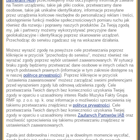
partnerami (489)
przechowujemy i/lub odczytujemy informacje zawarte
na Twoim urządzeniu, takie jak pliki cookie, przetwarzamy dane
Przedmioty znalezione w mieszkaniu zatrzymanego mężczyzny
osobowe, takie jak unikalne identyfikatory, informacje przesyłane
przez urządzenia końcowe niezbędne do personalizacji reklam i treści,
udostępnienie funkcji mediów społecznościowych pomiaru ruchu jak
W poniedziałek rano policjanci dostali zgłoszenie
również dla rozwoju i poprawny naszych produktów. Za Twoją zgodą
my, jak i partnerzy możemy wykorzystywać precyzyjne dane
o agresywnym mężczyźnie, który wyskoczył przez
geolokalizacyjne i identyfikację poprzez skanowanie urządzeń.
Przechodząc do serwisu zgadzasz się na wskazane działania.
okno z mieszkania w Lubyczy Królewskiej. Kiedy
Możesz wyrazić zgodę na powyższe cele przetwarzania poprzez
funkcjonariusze przyjechali na miejsce, zostali
kliknięcie w przycisk "przechodzę do serwisu", możesz również nie
wyrażać zgody poprzez wybór ustawień zaawansowanych. W sytuacji
zaatakowani przez 52-latka, który wybiegł z krzaków
braku zgody będziemy przetwarzać dane osobowe w innych celach na
innych podstawach prawnych (informacje w tym zakresie dostępne są
i ruszył w ich kierunku z nożem. Policjanci użyli broni
w naszej
polityce prywatności
). Poprzez kliknięcie w przycisk
"ustawienia zaawansowane" możesz zarządzać swoimi preferencjami
palnej. Napastnik został raniony w nogi i trafił do
przed wyrażeniem zgody lub odmową udzielenia zgody. Cele
szpitala.
przetwarzania Twoich danych bez konieczności uzyskania Twojej
zgody w oparciu o uzasadniony interes Radio Muzyka Fakty Grupa
RMF sp. z o.o. sp. k. oraz informacje o możliwości sprzeciwienia się
W mieszkaniu mężczyzny policjanci znaleźli: broń, 3
takiemu przetwarzaniu znajdziesz w
polityce prywatności
. Cele
przetwarzania Twoich danych bez konieczności uzyskania Twojej
granaty, 2 pociski artyleryjskie, około 2 kilogramów
zgody w oparciu o uzasadniony interes
Zaufanych Partnerów IAB
oraz
możliwość sprzeciwienia się takiemu przetwarzaniu znajdziesz w
prochu i słoik trotylu -
poinformowała mł. asp. Monika
ustawieniach zaawansowanych.
Ryczek z Komendy Powiatowej Policji
Zgoda jest dobrowolna i możesz ją w dowolnym momencie wycofać,