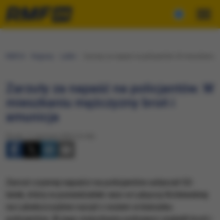
RMF24
Regiony
Lublin
​Zarzuty za napaść na policjantów. W mieszkaniu 
​Zarzuty za napaść na policjantów. W
mieszkaniu mężczyzny broń i
amunicja
Środa, 11 stycznia 2023 (12:46)
Zarzut czynnej napaści na policjantów usłyszał 52-
latek, który w poniedziałek rano w Lubyczy Królewskiej
na Lubelszczyźnie ruszył z nożem w kierunku
policjantów. W jego mieszkaniu policjanci znaleźli broń i