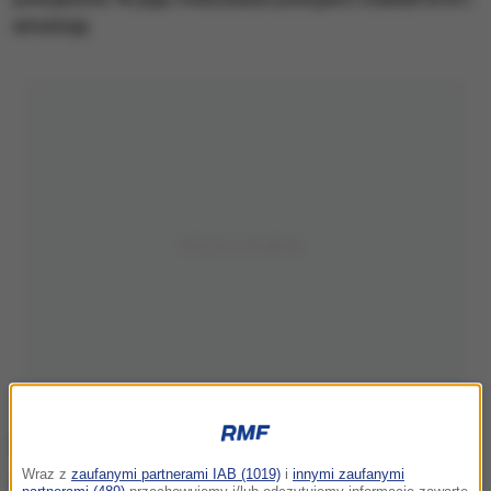
amunicję.
Wraz z
zaufanymi partnerami IAB (1019)
i
innymi zaufanymi