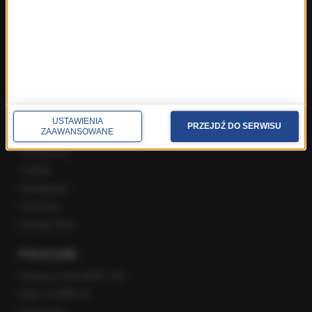
Rozmowa o 7:00 w RMF FM i Radiu RMF24
Poranna rozmowa w RMF FM
Popołudniowa rozmowa w RMF FM
Gość Krzysztofa Ziemca w RMF FM
Rozmowy w Radiu RMF24
SPOŁECZNOŚĆ
USTAWIENIA
PRZEJDŹ DO SERWISU
ZAAWANSOWANE
Facebook
Twitter
Instagram
YouTube
Kanały RSS
POLECANE
Gorąca Linia RMF FM
Staż w RMF24