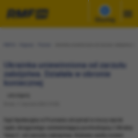
Słuchaj
RMF24
Regiony
Poznań
​Ukrainka uniewinniona od zarzutu zabójstwa. Dz
​Ukrainka uniewinniona od zarzutu
zabójstwa. Działała w obronie
koniecznej
udostępnij
Środa, 11 stycznia 2023 (15:05)
Sąd Apelacyjny w Poznaniu utrzymał w mocy wyrok
sądu okręgowego uniewinniający pochodzącą z Ukrainy
Yanę C. od zarzutu zabójstwa. Kobieta raniła nożem