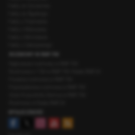
Fakty ze Szczecina
Fakty ze Śląskiego
Fakty z Trójmiasta
Fakty z Warszawy
Fakty z Wrocławia
Fakty z Zakopanego
ROZMOWY W RMF FM
Najnowsze rozmowy w RMF FM
Rozmowa o 7:00 w RMF FM i Radiu RMF24
Poranna rozmowa w RMF FM
Popołudniowa rozmowa w RMF FM
Gość Krzysztofa Ziemca w RMF FM
Rozmowy w Radiu RMF24
SPOŁECZNOŚĆ