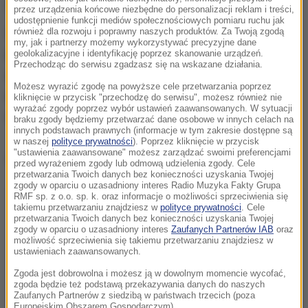
jedynie broniła się przed atakiem Wołodymyra.
przez urządzenia końcowe niezbędne do personalizacji reklam i treści,
udostępnienie funkcji mediów społecznościowych pomiaru ruchu jak
również dla rozwoju i poprawny naszych produktów. Za Twoją zgodą
W grudniu 2021 roku Sąd Okręgowy w Poznaniu
my, jak i partnerzy możemy wykorzystywać precyzyjne dane
nieprawomocnie uniewinnił kobietę od zarzutu
geolokalizacyjne i identyfikację poprzez skanowanie urządzeń.
Przechodząc do serwisu zgadzasz się na wskazane działania.
zabójstwa.
Sąd przyjął, że Yana C
. działała w
Możesz wyrazić zgodę na powyższe cele przetwarzania poprzez
obronie koniecznej
, odpierając atak i uderzenia
kliknięcie w przycisk "przechodzę do serwisu", możesz również nie
wyrażać zgody poprzez wybór ustawień zaawansowanych. W sytuacji
mężczyzny.
braku zgody będziemy przetwarzać dane osobowe w innych celach na
innych podstawach prawnych (informacje w tym zakresie dostępne są
w naszej
polityce prywatności
). Poprzez kliknięcie w przycisk
"ustawienia zaawansowane" możesz zarządzać swoimi preferencjami
Dalsza część artykułu pod materiałem video:
przed wyrażeniem zgody lub odmową udzielenia zgody. Cele
przetwarzania Twoich danych bez konieczności uzyskania Twojej
zgody w oparciu o uzasadniony interes Radio Muzyka Fakty Grupa
RMF sp. z o.o. sp. k. oraz informacje o możliwości sprzeciwienia się
takiemu przetwarzaniu znajdziesz w
polityce prywatności
. Cele
przetwarzania Twoich danych bez konieczności uzyskania Twojej
zgody w oparciu o uzasadniony interes
Zaufanych Partnerów IAB
oraz
możliwość sprzeciwienia się takiemu przetwarzaniu znajdziesz w
ustawieniach zaawansowanych.
Zgoda jest dobrowolna i możesz ją w dowolnym momencie wycofać,
zgoda będzie też podstawą przekazywania danych do naszych
Zaufanych Partnerów z siedzibą w państwach trzecich (poza
Europejskim Obszarem Gospodarczym).