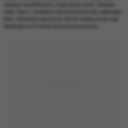
swojego współlokatora, mężczyzna zmarł. Zdaniem
sądu, Yana C. działała w obronie koniecznej, odpierając
atak i uderzenia mężczyzny. Wyrok wydany przez Sąd
Apelacyjny w Poznaniu jest już prawomocny.