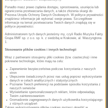
Ponadto masz prawo żądania dostępu, sprostowania, usunięcia lub
ograniczenia przetwarzania danych, a także złożenia skargi do
Prezesa Urzędu Ochrony Danych Osobowych. W polityce prywatności
znajdziesz informacje jak wykonać swoje prawa. Szczegółowe
informacje na temat przetwarzania Twoich danych znajdują się w
Apelację od tego wyroku złożyła
polityce prywatności.
prokuratura
Administratorem tych danych jesteśmy my, czyli Radio Muzyka Fakty
Grupa RMF sp. z o.o. sp. k. z siedzibą w Krakowie, al. Waszyngtona
1.
Prokuratura wnosiła o uchylenie wyroku i
Stosowanie plików cookies i innych technologii
przekazanie sprawy do ponownego rozpoznania.
Wraz z partnerami stosujemy pliki cookies (tzw. ciasteczka) i inne
pokrewne technologie, które mają na celu:
W środę Sąd Apelacyjny w Poznaniu rozpoznał
Zapewnienie bezpieczeństwa podczas korzystania z naszych
sprawę i wydał prawomocny wyrok, utrzymując w
stron
Ulepszenie świadczonych przez nas usług poprzez wykorzystanie
mocy orzeczenie sądu okręgowego.
danych w celach analitycznych i statystycznych
Poznanie Twoich preferencji na podstawie sposobu korzystania z
naszych serwisów
Sędzia Przemysław Grajzer podkreślił w
Wyświetlanie spersonalizowanych reklam, które odpowiadają
uzasadnieniu, że sąd apelacyjny podzielił zdanie
Twoim zainteresowaniom
Gromadzenie zagregowanych danych użytkownika korzystającego
sądu okręgowego, że "9 sierpnia 2020 roku
z różnych urządzeń
Zakres wykorzystywania plików cookies możesz określić w