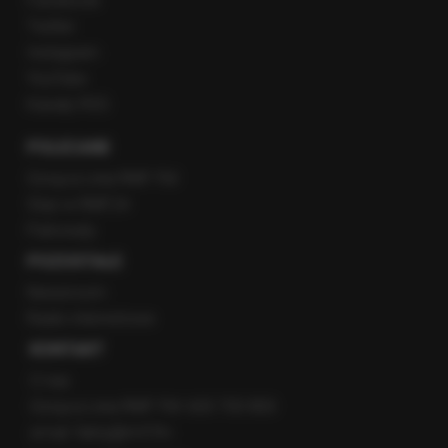
Facebook
Twitter
Instagram
YouTube
Kanały RSS
POLECANE
Gorąca Linia RMF FM
Staż w RMF24
Patronaty
POZOSTAŁE
Newsroom
Radio internetowe
KONTAKT
O nas
Gorąca Linia RMF FM: 600 700 800
email: fakty@rmf.fm