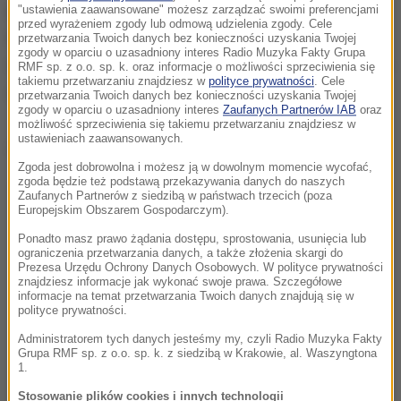
Lubaczowscy policjanci we współpracy z
"ustawienia zaawansowane" możesz zarządzać swoimi preferencjami
przed wyrażeniem zgody lub odmową udzielenia zgody. Cele
funkcjonariuszami Krajowej Administracji
przetwarzania Twoich danych bez konieczności uzyskania Twojej
zgody w oparciu o uzasadniony interes Radio Muzyka Fakty Grupa
Skarbowej, w ubiegłym tygodniu przeszukali miejsce
RMF sp. z o.o. sp. k. oraz informacje o możliwości sprzeciwienia się
takiemu przetwarzaniu znajdziesz w
polityce prywatności
. Cele
zamieszkania 45-letniego mężczyzny.
przetwarzania Twoich danych bez konieczności uzyskania Twojej
zgody w oparciu o uzasadniony interes
Zaufanych Partnerów IAB
oraz
możliwość sprzeciwienia się takiemu przetwarzaniu znajdziesz w
ustawieniach zaawansowanych.
Dalsza część artykułu pod materiałem video:
Zgoda jest dobrowolna i możesz ją w dowolnym momencie wycofać,
zgoda będzie też podstawą przekazywania danych do naszych
Zaufanych Partnerów z siedzibą w państwach trzecich (poza
Europejskim Obszarem Gospodarczym).
Ponadto masz prawo żądania dostępu, sprostowania, usunięcia lub
ograniczenia przetwarzania danych, a także złożenia skargi do
Prezesa Urzędu Ochrony Danych Osobowych. W polityce prywatności
znajdziesz informacje jak wykonać swoje prawa. Szczegółowe
informacje na temat przetwarzania Twoich danych znajdują się w
polityce prywatności.
Administratorem tych danych jesteśmy my, czyli Radio Muzyka Fakty
Grupa RMF sp. z o.o. sp. k. z siedzibą w Krakowie, al. Waszyngtona
1.
Stosowanie plików cookies i innych technologii