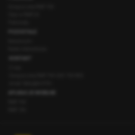
Gorąca Linia RMF FM
Staż w RMF24
Patronaty
POZOSTAŁE
Newsroom
Radio internetowe
KONTAKT
O nas
Gorąca Linia RMF FM: 600 700 800
email: fakty@rmf.fm
APLIKACJE MOBILNE
RMF FM
RMF ON