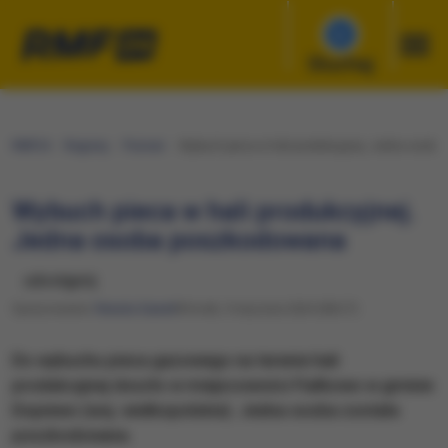
Słuchaj
RMF24
Regiony
Poznań
Wybuch pieca w hali produkcyjnej. Jedna osob
Wybuch pieca w hali produkcyjnej.
Jedna osoba poszkodowana
udostępnij
Opracowanie:
Renata Gaweł
Wtorek, 9 stycznia 2024 (08:27)
Do wybuchu pieca gazowego na terenie hali
produkcyjnej doszło w miejscowości Fiałkowo w gminie
Dopiewo (woj. wielkopolskie). Jedna osoba została
poszkodowana.