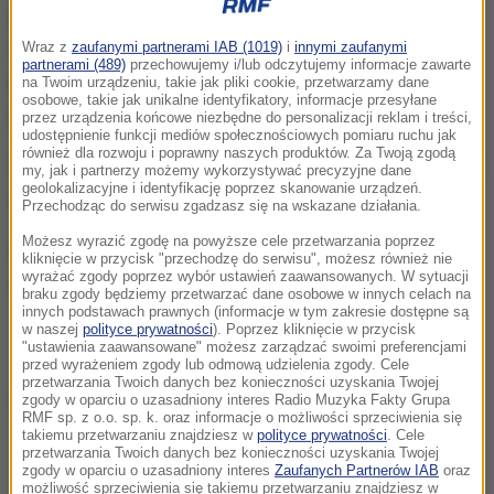
Do zdarzenia doszło we wtorek po godz. 6. Na
terenie hali produkcyjnej wybuchł piec gazowy. Jak
Wraz z
zaufanymi partnerami IAB (1019)
i
innymi zaufanymi
partnerami (489)
przechowujemy i/lub odczytujemy informacje zawarte
poinformował dyżurny wielkopolskiej straży
na Twoim urządzeniu, takie jak pliki cookie, przetwarzamy dane
osobowe, takie jak unikalne identyfikatory, informacje przesyłane
pożarnej,
jedna osoba została poszkodowana
.
przez urządzenia końcowe niezbędne do personalizacji reklam i treści,
udostępnienie funkcji mediów społecznościowych pomiaru ruchu jak
również dla rozwoju i poprawny naszych produktów. Za Twoją zgodą
Przed przybyciem służb z tego miejsca ewakuowało
my, jak i partnerzy możemy wykorzystywać precyzyjne dane
geolokalizacyjne i identyfikację poprzez skanowanie urządzeń.
się 9 osób.
Przechodząc do serwisu zgadzasz się na wskazane działania.
Możesz wyrazić zgodę na powyższe cele przetwarzania poprzez
W akcji na miejscu zdarzenia brały udział cztery
kliknięcie w przycisk "przechodzę do serwisu", możesz również nie
wyrażać zgody poprzez wybór ustawień zaawansowanych. W sytuacji
zastępy straży. Działania już się zakończyły.
braku zgody będziemy przetwarzać dane osobowe w innych celach na
innych podstawach prawnych (informacje w tym zakresie dostępne są
w naszej
polityce prywatności
). Poprzez kliknięcie w przycisk
"ustawienia zaawansowane" możesz zarządzać swoimi preferencjami
przed wyrażeniem zgody lub odmową udzielenia zgody. Cele
przetwarzania Twoich danych bez konieczności uzyskania Twojej
Dalsza część artykułu pod materiałem video:
zgody w oparciu o uzasadniony interes Radio Muzyka Fakty Grupa
RMF sp. z o.o. sp. k. oraz informacje o możliwości sprzeciwienia się
takiemu przetwarzaniu znajdziesz w
polityce prywatności
. Cele
przetwarzania Twoich danych bez konieczności uzyskania Twojej
zgody w oparciu o uzasadniony interes
Zaufanych Partnerów IAB
oraz
możliwość sprzeciwienia się takiemu przetwarzaniu znajdziesz w