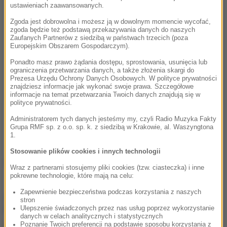
ustawieniach zaawansowanych.
Zgoda jest dobrowolna i możesz ją w dowolnym momencie wycofać,
zgoda będzie też podstawą przekazywania danych do naszych
Zaufanych Partnerów z siedzibą w państwach trzecich (poza
Europejskim Obszarem Gospodarczym).
Ponadto masz prawo żądania dostępu, sprostowania, usunięcia lub
ograniczenia przetwarzania danych, a także złożenia skargi do
Prezesa Urzędu Ochrony Danych Osobowych. W polityce prywatności
znajdziesz informacje jak wykonać swoje prawa. Szczegółowe
informacje na temat przetwarzania Twoich danych znajdują się w
polityce prywatności.
Administratorem tych danych jesteśmy my, czyli Radio Muzyka Fakty
Grupa RMF sp. z o.o. sp. k. z siedzibą w Krakowie, al. Waszyngtona
1.
Stosowanie plików cookies i innych technologii
Źródło: PAP
Wraz z partnerami stosujemy pliki cookies (tzw. ciasteczka) i inne
pokrewne technologie, które mają na celu:
Zapewnienie bezpieczeństwa podczas korzystania z naszych
chcesz widzieć więcej artykułów od RMF24?
dodaj w
stron
Google
Ulepszenie świadczonych przez nas usług poprzez wykorzystanie
danych w celach analitycznych i statystycznych
Poznanie Twoich preferencji na podstawie sposobu korzystania z