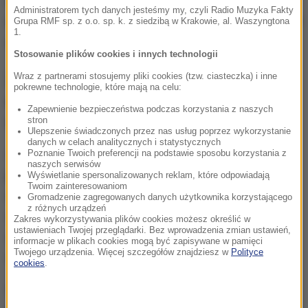
otrzymał decyzję o odebraniu prawa do
Administratorem tych danych jesteśmy my, czyli Radio Muzyka Fakty
wystawiania zwolnień na 12 miesięcy, jednak złożył
Grupa RMF sp. z o.o. sp. k. z siedzibą w Krakowie, al. Waszyngtona
1.
odwołanie.
Stosowanie plików cookies i innych technologii
Zwolnienia niezgodne ze
Wraz z partnerami stosujemy pliki cookies (tzw. ciasteczka) i inne
pokrewne technologie, które mają na celu:
specjalizacją i spadek liczby
Zapewnienie bezpieczeństwa podczas korzystania z naszych
wystawianych zaświadczeń
stron
Ulepszenie świadczonych przez nas usług poprzez wykorzystanie
danych w celach analitycznych i statystycznych
ZUS ustalił, że
lekarze wystawiali zwolnienia na
Poznanie Twoich preferencji na podstawie sposobu korzystania z
naszych serwisów
jednostki chorobowe niezwiązane z ich
Wyświetlanie spersonalizowanych reklam, które odpowiadają
Twoim zainteresowaniom
specjalizacją.
Wszyscy byli zatrudnieni w
Gromadzenie zagregowanych danych użytkownika korzystającego
z różnych urządzeń
szpitalach. Nie wiadomo, czy korzystali z tzw.
Zakres wykorzystywania plików cookies możesz określić w
ustawieniach Twojej przeglądarki. Bez wprowadzenia zmian ustawień,
zwolnieniomatów, czyli internetowych narzędzi do
informacje w plikach cookies mogą być zapisywane w pamięci
Twojego urządzenia. Więcej szczegółów znajdziesz w
Polityce
wystawiania zaświadczeń.
cookies
.
Samo wszczęcie postępowań wyjaśniających