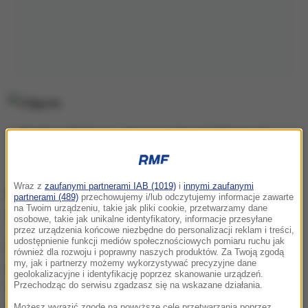
Bądź na bieżąco. Jeszcze więcej informacji
znajdziesz na stronie głównej
RMF24.pl
.
Wraz z
zaufanymi partnerami IAB (1019)
i
innymi zaufanymi
Blisko 56,6 tys. zwolnień lekarskich wystawili w
partnerami (489)
przechowujemy i/lub odczytujemy informacje zawarte
na Twoim urządzeniu, takie jak pliki cookie, przetwarzamy dane
minionym roku trzej wielkopolscy lekarze
.
osobowe, takie jak unikalne identyfikatory, informacje przesyłane
przez urządzenia końcowe niezbędne do personalizacji reklam i treści,
udostępnienie funkcji mediów społecznościowych pomiaru ruchu jak
Zakład Ubezpieczeń Społecznych wszczął
również dla rozwoju i poprawny naszych produktów. Za Twoją zgodą
my, jak i partnerzy możemy wykorzystywać precyzyjne dane
postępowania wyjaśniające wobec całej trójki,
geolokalizacyjne i identyfikację poprzez skanowanie urządzeń.
Przechodząc do serwisu zgadzasz się na wskazane działania.
weryfikując m.in., czy przeprowadzali oni wymagane
prawem bezpośrednie badania pacjentów.
Możesz wyrazić zgodę na powyższe cele przetwarzania poprzez