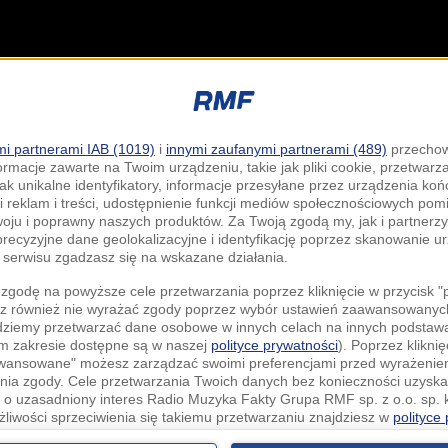
 na rosyjską logistykę energetyczną, morską i lądową wy
i partnerami IAB (1019)
i
innymi zaufanymi partnerami (489)
przechow
ormacje zawarte na Twoim urządzeniu, takie jak pliki cookie, przetwar
a kontrolowanych przez nią obszarach Ukrainy.
Kijów ude
jak unikalne identyfikatory, informacje przesyłane przez urządzenia k
i reklam i treści, udostępnienie funkcji mediów społecznościowych pom
ponad 2000 km od linii frontu.
woju i poprawny naszych produktów. Za Twoją zgodą my, jak i partner
recyzyjne dane geolokalizacyjne i identyfikację poprzez skanowanie u
ości producencie ropy naftowej na świecie, kryzys paliw
serwisu zgadzasz się na wskazane działania.
z Rosję Krymu na regiony na wschodzie kraju.
zgodę na powyższe cele przetwarzania poprzez kliknięcie w przycisk 
z również nie wyrażać zgody poprzez wybór ustawień zaawansowanych
dziemy przetwarzać dane osobowe w innych celach na innych podsta
zwiększenia wydatków na obronę i zawiązania partnerstw
ym zakresie dostępne są w naszej
polityce prywatności
). Poprzez kliknię
awansowane" możesz zarządzać swoimi preferencjami przed wyrażenie
dronów, a Szwecję i Finlandię do przystąpienia do NATO
ia zgody. Cele przetwarzania Twoich danych bez konieczności uzyska
 o uzasadniony interes Radio Muzyka Fakty Grupa RMF sp. z o.o. sp. k
żliwości sprzeciwienia się takiemu przetwarzaniu znajdziesz w
polityce
nia Twoich danych bez konieczności uzyskania Twojej zgody w oparci