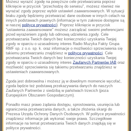
Możesz wyrazić zgodę na powyższe cele przetwarzania poprzez
kliknięcie w przycisk "przechodzę do serwisu", możesz również nie
wyrażać zgody poprzez wybór ustawień zaawansowanych. W sytuacji
Carlson, którzy przez lata popierał Partię
braku zgody będziemy przetwarzać dane osobowe w innych celach na
innych podstawach prawnych (informacje w tym zakresie dostępne są
Republikańską, stwierdził, że teraz już by tego nie
w naszej
polityce prywatności
). Poprzez kliknięcie w przycisk
zrobił. Ocenił, że ugrupowanie
"zdradziło" swoich
"ustawienia zaawansowane" możesz zarządzać swoimi preferencjami
przed wyrażeniem zgody lub odmową udzielenia zgody. Cele
wyborców, stawiając bezpieczeństwo narodowe
przetwarzania Twoich danych bez konieczności uzyskania Twojej
zgody w oparciu o uzasadniony interes Radio Muzyka Fakty Grupa
Izraela ponad bezpieczeństwem Stanów
RMF sp. z o.o. sp. k. oraz informacje o możliwości sprzeciwienia się
takiemu przetwarzaniu znajdziesz w
polityce prywatności
. Cele
Zjednoczonych.
przetwarzania Twoich danych bez konieczności uzyskania Twojej
zgody w oparciu o uzasadniony interes
Zaufanych Partnerów IAB
oraz
możliwość sprzeciwienia się takiemu przetwarzaniu znajdziesz w
ustawieniach zaawansowanych.
Dalsza część artykułu pod materiałem video:
Zgoda jest dobrowolna i możesz ją w dowolnym momencie wycofać,
zgoda będzie też podstawą przekazywania danych do naszych
Zaufanych Partnerów z siedzibą w państwach trzecich (poza
Europejskim Obszarem Gospodarczym).
Ponadto masz prawo żądania dostępu, sprostowania, usunięcia lub
ograniczenia przetwarzania danych, a także złożenia skargi do
Prezesa Urzędu Ochrony Danych Osobowych. W polityce prywatności
znajdziesz informacje jak wykonać swoje prawa. Szczegółowe
informacje na temat przetwarzania Twoich danych znajdują się w
polityce prywatności.