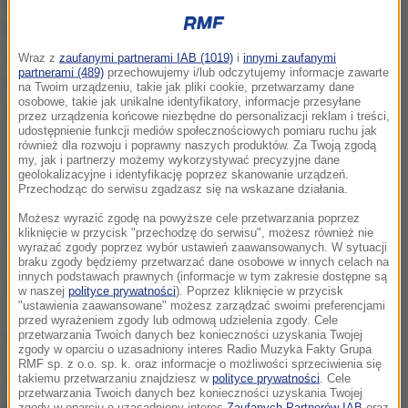
poznańskich firm i
jednej nocy dokonywali
kradzieży elementów nawet z kilku pojazdów.
Były
to podzespoły samochodów dostawczych marek
Wraz z
zaufanymi partnerami IAB (1019)
i
innymi zaufanymi
partnerami (489)
przechowujemy i/lub odczytujemy informacje zawarte
Man i Iveco. Szkody, jakie spowodowali wyceniono
na Twoim urządzeniu, takie jak pliki cookie, przetwarzamy dane
osobowe, takie jak unikalne identyfikatory, informacje przesyłane
łącznie na blisko
170 tys. złotych
.
przez urządzenia końcowe niezbędne do personalizacji reklam i treści,
udostępnienie funkcji mediów społecznościowych pomiaru ruchu jak
również dla rozwoju i poprawny naszych produktów. Za Twoją zgodą
Zatrzymani usłyszeli zarzuty kradzieży i paserstwa
my, jak i partnerzy możemy wykorzystywać precyzyjne dane
geolokalizacyjne i identyfikację poprzez skanowanie urządzeń.
części samochodowych. Przyznali się do winy.
36 i
Przechodząc do serwisu zgadzasz się na wskazane działania.
46-latek w przeszłości byli notowani za podobne
Możesz wyrazić zgodę na powyższe cele przetwarzania poprzez
przestępstwa
- poinformowała mł. asp. Marta Mróz,
kliknięcie w przycisk "przechodzę do serwisu", możesz również nie
wyrażać zgody poprzez wybór ustawień zaawansowanych. W sytuacji
oficer prasowa Komendy Miejskiej Policji w
braku zgody będziemy przetwarzać dane osobowe w innych celach na
innych podstawach prawnych (informacje w tym zakresie dostępne są
Poznaniu.
w naszej
polityce prywatności
). Poprzez kliknięcie w przycisk
"ustawienia zaawansowane" możesz zarządzać swoimi preferencjami
przed wyrażeniem zgody lub odmową udzielenia zgody. Cele
przetwarzania Twoich danych bez konieczności uzyskania Twojej
Podejrzanym grozi do
5 lat pozbawienia wolności.
zgody w oparciu o uzasadniony interes Radio Muzyka Fakty Grupa
RMF sp. z o.o. sp. k. oraz informacje o możliwości sprzeciwienia się
Śledczy podkreślają, że
sprawa jest rozwojowa, a
takiemu przetwarzaniu znajdziesz w
polityce prywatności
. Cele
przetwarzania Twoich danych bez konieczności uzyskania Twojej
zgody w oparciu o uzasadniony interes
Zaufanych Partnerów IAB
oraz