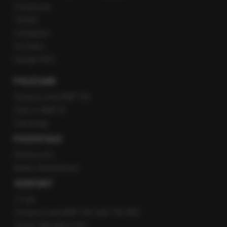
Facebook
Twitter
Instagram
YouTube
Kanały RSS
POLECANE
Gorąca Linia RMF FM
Staż w RMF24
Patronaty
POZOSTAŁE
Newsroom
Radio internetowe
KONTAKT
O nas
Gorąca Linia RMF FM: 600 700 800
email: fakty@rmf.fm