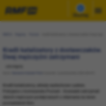
Słuchaj
RMF24
Regiony
Poznań
Kradli katalizatory z dostawczaków. Dwaj mężcz
Kradli katalizatory z dostawczaków.
Dwaj mężczyźni zatrzymani
udostępnij
Autor:
Beniamin Kubiak-Piłat
Czwartek, 5 października 2023 (09:47)
Kradli katalizatory, układy wydechowe i paliwo.
Policjanci z komisariatu Poznań - Grunwald zatrzymali
dwóch mężczyzn podejrzanych o włamania na teren
poznańskich firm.