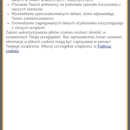
Poznanie Twoich preferencji na podstawie sposobu korzystania z
naszych serwisów
Wyświetlanie spersonalizowanych reklam, które odpowiadają
chcesz widzieć więcej artykułów od RMF24?
dodaj w
Twoim zainteresowaniom
Gromadzenie zagregowanych danych użytkownika korzystającego
Google
z różnych urządzeń
Zakres wykorzystywania plików cookies możesz określić w
ustawieniach Twojej przeglądarki. Bez wprowadzenia zmian ustawień,
informacje w plikach cookies mogą być zapisywane w pamięci
Twojego urządzenia. Więcej szczegółów znajdziesz w
Polityce
cookies
.