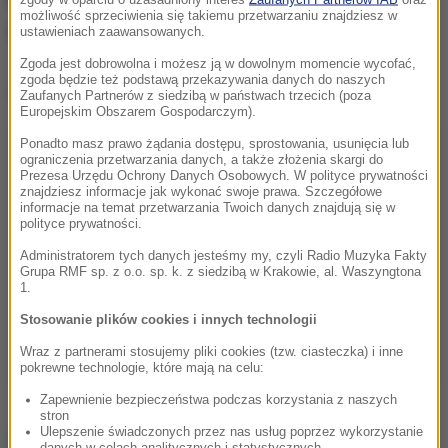
lista zarzutów wobec tych mężczyzn może być
możliwość sprzeciwienia się takiemu przetwarzaniu znajdziesz w
dłuższa
. Mężczyźni pozostają pod dozorem policji.
ustawieniach zaawansowanych.
Zgoda jest dobrowolna i możesz ją w dowolnym momencie wycofać,
zgoda będzie też podstawą przekazywania danych do naszych
Dalsza część artykułu pod materiałem video:
Zaufanych Partnerów z siedzibą w państwach trzecich (poza
Europejskim Obszarem Gospodarczym).
Ponadto masz prawo żądania dostępu, sprostowania, usunięcia lub
ograniczenia przetwarzania danych, a także złożenia skargi do
Prezesa Urzędu Ochrony Danych Osobowych. W polityce prywatności
znajdziesz informacje jak wykonać swoje prawa. Szczegółowe
informacje na temat przetwarzania Twoich danych znajdują się w
polityce prywatności.
Administratorem tych danych jesteśmy my, czyli Radio Muzyka Fakty
Grupa RMF sp. z o.o. sp. k. z siedzibą w Krakowie, al. Waszyngtona
1.
Stosowanie plików cookies i innych technologii
Wraz z partnerami stosujemy pliki cookies (tzw. ciasteczka) i inne
pokrewne technologie, które mają na celu:
Zapewnienie bezpieczeństwa podczas korzystania z naszych
stron
Ulepszenie świadczonych przez nas usług poprzez wykorzystanie
Źródło: RMF24
danych w celach analitycznych i statystycznych