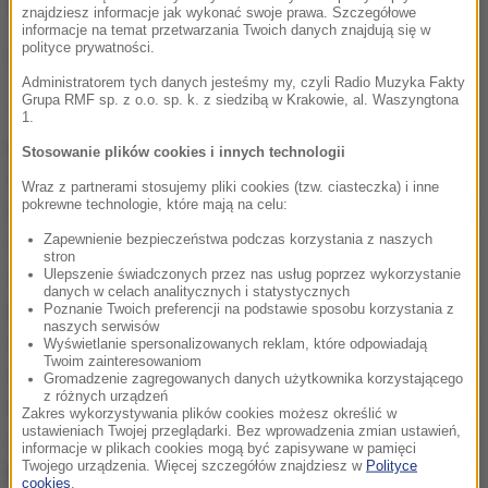
siódmej pielgrzymki do Ojczyzny.
znajdziesz informacje jak wykonać swoje prawa. Szczegółowe
informacje na temat przetwarzania Twoich danych znajdują się w
polityce prywatności.
Administratorem tych danych jesteśmy my, czyli Radio Muzyka Fakty
Grupa RMF sp. z o.o. sp. k. z siedzibą w Krakowie, al. Waszyngtona
"Świątynia jest wyrazem wdzięczności milionów
1.
pielgrzymów, którzy przy Matce Bożej Licheńskiej i
Stosowanie plików cookies i innych technologii
za Jej pośrednictwem doświadczyli łaskawości
Wraz z partnerami stosujemy pliki cookies (tzw. ciasteczka) i inne
pokrewne technologie, które mają na celu:
miłosiernego Boga. Ludzie uzdrowieni z chorób ciała
Zapewnienie bezpieczeństwa podczas korzystania z naszych
i duszy, pocieszeni i umocnieni w wierze tworzą
stron
wielką wspólnotę czcicieli Matki Bożej, którzy
Ulepszenie świadczonych przez nas usług poprzez wykorzystanie
danych w celach analitycznych i statystycznych
poprzez znak świątyni chcą podziękować Bogu za
Poznanie Twoich preferencji na podstawie sposobu korzystania z
naszych serwisów
otrzymane łaski. Tak zatem należy patrzeć na ogrom
Wyświetlanie spersonalizowanych reklam, które odpowiadają
Twoim zainteresowaniom
świątyni i
zdumiewać się nie tyle jej rozmiarami, co
Gromadzenie zagregowanych danych użytkownika korzystającego
z różnych urządzeń
raczej głębią chrześcijańskiej wdzięczności
" -
Zakres wykorzystywania plików cookies możesz określić w
ustawieniach Twojej przeglądarki. Bez wprowadzenia zmian ustawień,
czytamy na stronie internetowej
Sanktuarium Matki
informacje w plikach cookies mogą być zapisywane w pamięci
Twojego urządzenia. Więcej szczegółów znajdziesz w
Polityce
Bożej Licheńskiej Bolesnej Królowej Polski.
cookies
.