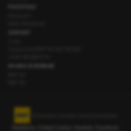
POZOSTAŁE
Newsroom
Radio internetowe
KONTAKT
O nas
Gorąca Linia RMF FM: 600 700 800
email: fakty@rmf.fm
APLIKACJE MOBILNE
RMF FM
RMF ON
Korzystanie z portalu oznacza akceptację
Regulaminu
.
Polityka Cookies
.
SpeakUp
.
Prywatność
.