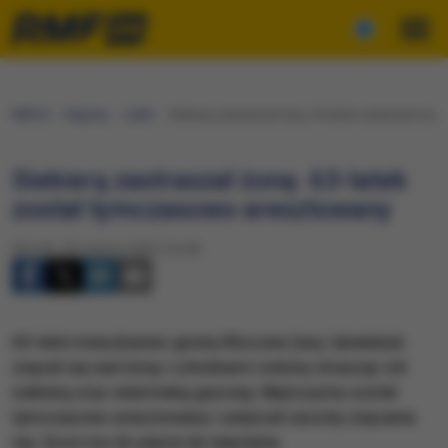
RMF24
Regiony
Lublin
Siekierą zastraszał żonę. 63-latek został tymcz
Siekierą zastraszał żonę. 63-latek
został tymczasowo aresztowany
Wtorek, 28 czerwca 2022 (16:44)
​63-letni mieszkaniec gminy Kłoczew (woj. lubelskie)
znęcał się nad żoną i członkami rodziny strasząc ich
siekierą oraz wiatrówką gazową. Mężczyzna został
tymczasowo aresztowany i usłyszał zarzuty znęcania
się. Grozi mu do pięciu lat więzienia.