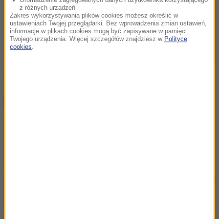
z różnych urządzeń
Zakres wykorzystywania plików cookies możesz określić w
ustawieniach Twojej przeglądarki. Bez wprowadzenia zmian ustawień,
informacje w plikach cookies mogą być zapisywane w pamięci
Twojego urządzenia. Więcej szczegółów znajdziesz w
Polityce
cookies
.
Źródło: PAP
NAJWAŻNIEJSZE FAKTY
47-latek utonął na
żwirowni, 30-latek
poszukiwany. Dramat w
Lubelskiem
Polki po ślubie w Portugalii.
Urząd odmówił im zmiany
stanu cywilnego