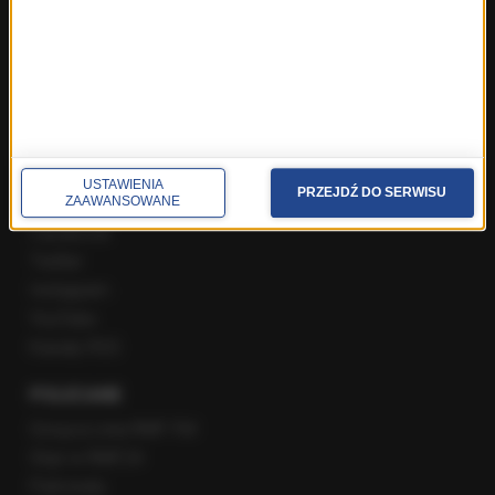
Poranna rozmowa w RMF FM
Popołudniowa rozmowa w RMF FM
Gość Krzysztofa Ziemca w RMF FM
Rozmowy w Radiu RMF24
SPOŁECZNOŚĆ
USTAWIENIA
PRZEJDŹ DO SERWISU
ZAAWANSOWANE
Facebook
Twitter
Instagram
YouTube
Kanały RSS
POLECANE
Gorąca Linia RMF FM
Staż w RMF24
Patronaty