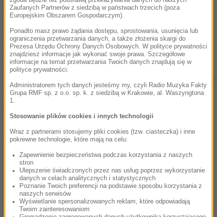
Zaufanych Partnerów z siedzibą w państwach trzecich (poza
do pięciu lat więzienia.
Europejskim Obszarem Gospodarczym).
Ponadto masz prawo żądania dostępu, sprostowania, usunięcia lub
Każdy ma prawo bronić się przed osobą, która
ograniczenia przetwarzania danych, a także złożenia skargi do
Prezesa Urzędu Ochrony Danych Osobowych. W polityce prywatności
krzywdzi. Jeżeli wiemy, że osobie z naszego
znajdziesz informacje jak wykonać swoje prawa. Szczegółowe
informacje na temat przetwarzania Twoich danych znajdują się w
otoczenia dzieje się krzywda, nie czekajmy, a o
polityce prywatności.
swoich przypuszczeniach powiedzmy policjantom lub
Administratorem tych danych jesteśmy my, czyli Radio Muzyka Fakty
też pracownikom instytucji pomocowych
-
Grupa RMF sp. z o.o. sp. k. z siedzibą w Krakowie, al. Waszyngtona
1.
podsumowała Marchlak.
Stosowanie plików cookies i innych technologii
Wraz z partnerami stosujemy pliki cookies (tzw. ciasteczka) i inne
Dalsza część artykułu pod materiałem video:
pokrewne technologie, które mają na celu:
Zapewnienie bezpieczeństwa podczas korzystania z naszych
stron
Ulepszenie świadczonych przez nas usług poprzez wykorzystanie
danych w celach analitycznych i statystycznych
Poznanie Twoich preferencji na podstawie sposobu korzystania z
naszych serwisów
Wyświetlanie spersonalizowanych reklam, które odpowiadają
Twoim zainteresowaniom
Gromadzenie zagregowanych danych użytkownika korzystającego