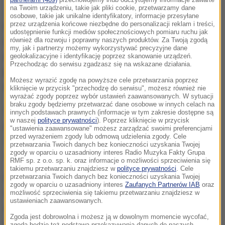
na Twoim urządzeniu, takie jak pliki cookie, przetwarzamy dane
Jak poinformowała rzecznik prasowy Komendy
osobowe, takie jak unikalne identyfikatory, informacje przesyłane
przez urządzenia końcowe niezbędne do personalizacji reklam i treści,
Powiatowej Policji w Rykach starszy aspirant
udostępnienie funkcji mediów społecznościowych pomiaru ruchu jak
Agnieszka Marchlak,
63-latek trafił do policyjnego
również dla rozwoju i poprawny naszych produktów. Za Twoją zgodą
my, jak i partnerzy możemy wykorzystywać precyzyjne dane
aresztu
. Usłyszał też zarzuty
fizycznego oraz
geolokalizacyjne i identyfikację poprzez skanowanie urządzeń.
Przechodząc do serwisu zgadzasz się na wskazane działania.
psychicznego znęcania się nad żoną oraz groźby
Możesz wyrazić zgodę na powyższe cele przetwarzania poprzez
wobec innego członka rodziny.
kliknięcie w przycisk "przechodzę do serwisu", możesz również nie
wyrażać zgody poprzez wybór ustawień zaawansowanych. W sytuacji
braku zgody będziemy przetwarzać dane osobowe w innych celach na
Podczas zatrzymania okazało się, że mężczyzna
innych podstawach prawnych (informacje w tym zakresie dostępne są
w naszej
polityce prywatności
). Poprzez kliknięcie w przycisk
posiadał przy sobie też
krótki pistolet gazowy
, który
"ustawienia zaawansowane" możesz zarządzać swoimi preferencjami
przed wyrażeniem zgody lub odmową udzielenia zgody. Cele
zabezpieczyli funkcjonariusze. Jak wyjaśnił chciał
przetwarzania Twoich danych bez konieczności uzyskania Twojej
zgody w oparciu o uzasadniony interes Radio Muzyka Fakty Grupa
tylko zastraszyć żonę
- przekazała.
RMF sp. z o.o. sp. k. oraz informacje o możliwości sprzeciwienia się
takiemu przetwarzaniu znajdziesz w
polityce prywatności
. Cele
W poniedziałek Sąd Rejonowy w Rykach przychylił
przetwarzania Twoich danych bez konieczności uzyskania Twojej
zgody w oparciu o uzasadniony interes
Zaufanych Partnerów IAB
oraz
się do policyjnego oraz prokuratorskiego wniosku i
możliwość sprzeciwienia się takiemu przetwarzaniu znajdziesz w
ustawieniach zaawansowanych.
zastosował wobec podejrzanego
tymczasowy
Zgoda jest dobrowolna i możesz ją w dowolnym momencie wycofać,
areszt na okres trzech miesięcy.
Mężczyźnie grozi
zgoda będzie też podstawą przekazywania danych do naszych