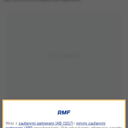
Mężczyźnie grozi więzienie.
Wraz z
zaufanymi partnerami IAB (1017)
i
innymi zaufanymi
partnerami (489)
przechowujemy i/lub odczytujemy informacje zawarte