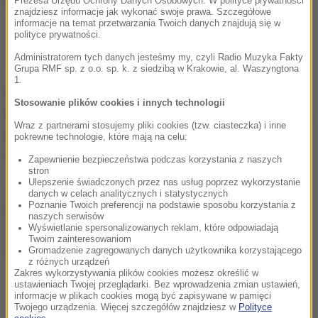
Prezesa Urzędu Ochrony Danych Osobowych. W polityce prywatności
znajdziesz informacje jak wykonać swoje prawa. Szczegółowe
„Cinema Paradiso” na Bulwarze Rodła
oraz biforem
informacje na temat przetwarzania Twoich danych znajdują się w
polityce prywatności.
wiankowym w centrum sztuki i technologii Wesoła
Administratorem tych danych jesteśmy my, czyli Radio Muzyka Fakty
Immersive.
Grupa RMF sp. z o.o. sp. k. z siedzibą w Krakowie, al. Waszyngtona
1.
W sobotę
na uczestników czekają
silent disco w
Stosowanie plików cookies i innych technologii
Barbakanie i - po raz pierwszy - w Collegium Maius,
Wraz z partnerami stosujemy pliki cookies (tzw. ciasteczka) i inne
koncerty Meli Koteluk, Lor, Zuty oraz duetu
pokrewne technologie, które mają na celu:
Sw@da x Niczos
.
Zapewnienie bezpieczeństwa podczas korzystania z naszych
stron
Ulepszenie świadczonych przez nas usług poprzez wykorzystanie
„Tegoroczne Wianki będą niczym żywioły - za dnia
danych w celach analitycznych i statystycznych
Poznanie Twoich preferencji na podstawie sposobu korzystania z
będą emanować kojarzonym z wodą spokojem, a po
naszych serwisów
Wyświetlanie spersonalizowanych reklam, które odpowiadają
zmroku rozpalą symbolizowaną przez ogień energię
Twoim zainteresowaniom
Gromadzenie zagregowanych danych użytkownika korzystającego
nocy” - zapowiadają organizatorzy.
z różnych urządzeń
Zakres wykorzystywania plików cookies możesz określić w
ustawieniach Twojej przeglądarki. Bez wprowadzenia zmian ustawień,
informacje w plikach cookies mogą być zapisywane w pamięci
Twojego urządzenia. Więcej szczegółów znajdziesz w
Polityce