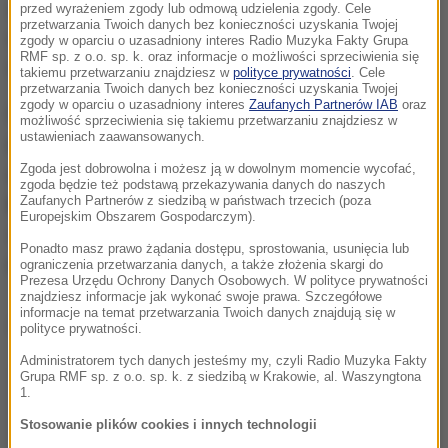
ostrym narzędziem
, po czym uciekł -
informuje
przed wyrażeniem zgody lub odmową udzielenia zgody. Cele
przetwarzania Twoich danych bez konieczności uzyskania Twojej
rzecznik prasowa małopolskiej policji Katarzyna
zgody w oparciu o uzasadniony interes Radio Muzyka Fakty Grupa
RMF sp. z o.o. sp. k. oraz informacje o możliwości sprzeciwienia się
Cisło
.
takiemu przetwarzaniu znajdziesz w
polityce prywatności
. Cele
przetwarzania Twoich danych bez konieczności uzyskania Twojej
zgody w oparciu o uzasadniony interes
Zaufanych Partnerów IAB
oraz
Policjanci zabezpieczyli na miejscu
ślady, zapisy
możliwość sprzeciwienia się takiemu przetwarzaniu znajdziesz w
ustawieniach zaawansowanych.
monitoringu, rozmawiali ze świadkami i
Zgoda jest dobrowolna i możesz ją w dowolnym momencie wycofać,
zabezpieczyli nagrania z telefonów
zgoda będzie też podstawą przekazywania danych do naszych
komórkowych.
Zaufanych Partnerów z siedzibą w państwach trzecich (poza
Bardzo szybko ustalono tożsamość
Europejskim Obszarem Gospodarczym).
sprawcy.
Mężczyzna zabarykadował się w
Ponadto masz prawo żądania dostępu, sprostowania, usunięcia lub
mieszkaniu
.
ograniczenia przetwarzania danych, a także złożenia skargi do
Prezesa Urzędu Ochrony Danych Osobowych. W polityce prywatności
znajdziesz informacje jak wykonać swoje prawa. Szczegółowe
informacje na temat przetwarzania Twoich danych znajdują się w
Dalsza część artykułu pod materiałem video:
polityce prywatności.
Administratorem tych danych jesteśmy my, czyli Radio Muzyka Fakty
Grupa RMF sp. z o.o. sp. k. z siedzibą w Krakowie, al. Waszyngtona
1.
Stosowanie plików cookies i innych technologii