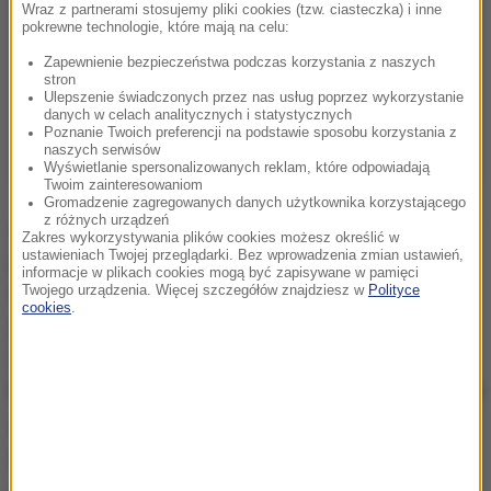
Wraz z partnerami stosujemy pliki cookies (tzw. ciasteczka) i inne
pokrewne technologie, które mają na celu:
Zapewnienie bezpieczeństwa podczas korzystania z naszych
stron
Ulepszenie świadczonych przez nas usług poprzez wykorzystanie
danych w celach analitycznych i statystycznych
Poznanie Twoich preferencji na podstawie sposobu korzystania z
naszych serwisów
Wyświetlanie spersonalizowanych reklam, które odpowiadają
Twoim zainteresowaniom
Gromadzenie zagregowanych danych użytkownika korzystającego
z różnych urządzeń
Z uwagi na to, że był bardzo pobudzony i komunikaty
Zakres wykorzystywania plików cookies możesz określić w
prasowe mogły wywołać u niego agresję, policja nie
ustawieniach Twojej przeglądarki. Bez wprowadzenia zmian ustawień,
informacje w plikach cookies mogą być zapisywane w pamięci
informowała mediów o działaniach. Na miejscu
Twojego urządzenia. Więcej szczegółów znajdziesz w
Polityce
cookies
.
pojawili się
policyjni negocjatorzy i kontrterroryści.
Blok został otoczony funkcjonariuszami
- relacjonuje
Katarzyna Cisło.
Gdy policjanci szturmowali drzwi do
mieszkania sprawcy, ten z nożem wyskoczył z
mieszkania na parterze przez okno
. Został
obezwładniony przez funkcjonariuszy
- dodał.