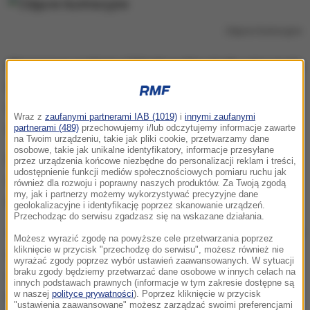
Zdjęcie ilustracyjne
Wczoraj po godzinie 17 krakowskie służby otrzymały
informację o ciężko rannym mężczyźnie w okolicy
ulicy Grota Roweckiego
. 38-latka z ranami kłutymi
Wraz z
zaufanymi partnerami IAB (1019)
i
innymi zaufanymi
zabrano do jednego z krakowskich szpitali.
partnerami (489)
przechowujemy i/lub odczytujemy informacje zawarte
na Twoim urządzeniu, takie jak pliki cookie, przetwarzamy dane
osobowe, takie jak unikalne identyfikatory, informacje przesyłane
Policjanci ustalili, że do zdarzenia doszło chwilę
przez urządzenia końcowe niezbędne do personalizacji reklam i treści,
udostępnienie funkcji mediów społecznościowych pomiaru ruchu jak
wcześniej, gdy jadący
rowerzysta potrącił psa
również dla rozwoju i poprawny naszych produktów. Za Twoją zgodą
my, jak i partnerzy możemy wykorzystywać precyzyjne dane
spacerującej pary.
geolokalizacyjne i identyfikację poprzez skanowanie urządzeń.
Przechodząc do serwisu zgadzasz się na wskazane działania.
Właściciel psa zwrócił uwagę rowerzyście
. Pomiędzy
Możesz wyrazić zgodę na powyższe cele przetwarzania poprzez
kliknięcie w przycisk "przechodzę do serwisu", możesz również nie
mężczyznami doszło do sprzeczki
. W pewnym
wyrażać zgody poprzez wybór ustawień zaawansowanych. W sytuacji
momencie rowerzysta
braku zgody będziemy przetwarzać dane osobowe w innych celach na
rozpylił gaz w kierunku
innych podstawach prawnych (informacje w tym zakresie dostępne są
mężczyzny, a następnie uderzył do kilkakrotnie
w naszej
polityce prywatności
). Poprzez kliknięcie w przycisk
"ustawienia zaawansowane" możesz zarządzać swoimi preferencjami