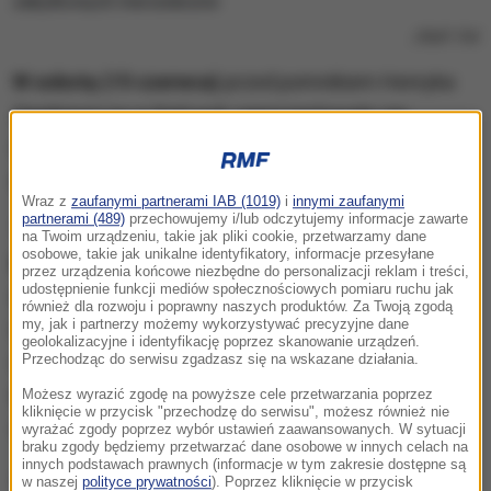
/
RMF FM
W sobotę (15 czerwca)
przed pomnikiem Henryka
Sienkiewicza w Kielcach zaprezentowało się
dokładnie
108 klasycznych, zabytkowych
samochodów.
Wraz z
zaufanymi partnerami IAB (1019)
i
innymi zaufanymi
partnerami (489)
przechowujemy i/lub odczytujemy informacje zawarte
Tradycyjnie już podczas zlotu, organizowany jest
na Twoim urządzeniu, takie jak pliki cookie, przetwarzamy dane
osobowe, takie jak unikalne identyfikatory, informacje przesyłane
konkurs elegancji.
Uczestnicy przebierają się
w
przez urządzenia końcowe niezbędne do personalizacji reklam i treści,
udostępnienie funkcji mediów społecznościowych pomiaru ruchu jak
stroje z okresu, z którego pochodzi ich samochód
również dla rozwoju i poprawny naszych produktów. Za Twoją zgodą
my, jak i partnerzy możemy wykorzystywać precyzyjne dane
i prezentują przed jurorami.
Skład jurorski ocenia
geolokalizacyjne i identyfikację poprzez skanowanie urządzeń.
nie tylko
stan samochodów, ale też stylizację ich
Przechodząc do serwisu zgadzasz się na wskazane działania.
właścicieli.
Wśród prezentowanych aut można było
Możesz wyrazić zgodę na powyższe cele przetwarzania poprzez
kliknięcie w przycisk "przechodzę do serwisu", możesz również nie
oglądać m.in.
mercedesa W121 190SL z 1962 roku.
wyrażać zgody poprzez wybór ustawień zaawansowanych. W sytuacji
braku zgody będziemy przetwarzać dane osobowe w innych celach na
innych podstawach prawnych (informacje w tym zakresie dostępne są
Samochód ten to była ulubiona marka celebrytów w
w naszej
polityce prywatności
). Poprzez kliknięcie w przycisk