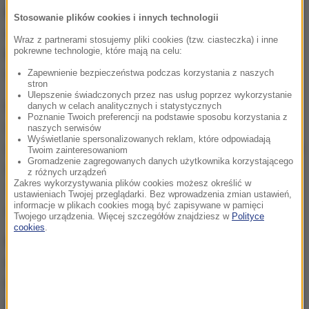
Muchy w ciągu swojego krótkiego, bo trwającego
Stosowanie plików cookies i innych technologii
od 1 do 3 miesięcy życia, potrafią złożyć nawet
Wraz z partnerami stosujemy pliki cookies (tzw. ciasteczka) i inne
pokrewne technologie, które mają na celu:
kilkaset jaj
. Gdy tylko znajdą się w domu, populacja
tych owadów może gwałtownie wzrosnąć.
Zapewnienie bezpieczeństwa podczas korzystania z naszych
stron
Ulepszenie świadczonych przez nas usług poprzez wykorzystanie
Muchy, podobnie jak ludzie, są aktywne w ciągu dnia
danych w celach analitycznych i statystycznych
Poznanie Twoich preferencji na podstawie sposobu korzystania z
i odpoczywają nocą. Poruszają się
naszych serwisów
Wyświetlanie spersonalizowanych reklam, które odpowiadają
charakterystycznym, zygzakowatym ruchem, co jest
Twoim zainteresowaniom
Gromadzenie zagregowanych danych użytkownika korzystającego
ich mechanizmem obronnym przed drapieżnikami.
z różnych urządzeń
Zakres wykorzystywania plików cookies możesz określić w
To właśnie dlatego tak trudno jest je złapać czy
ustawieniach Twojej przeglądarki. Bez wprowadzenia zmian ustawień,
informacje w plikach cookies mogą być zapisywane w pamięci
zabić zwykłym machnięciem ręki.
Twojego urządzenia. Więcej szczegółów znajdziesz w
Polityce
cookies
.
Muchy przyciągają zapachy jedzenia, odpadków i
wilgoci.
Najczęściej przebywają w kuchniach, przy
koszach na śmieci, a także w miejscach, gdzie
przechowywana jest żywność.