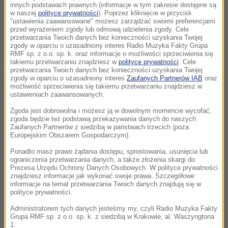
innych podstawach prawnych (informacje w tym zakresie dostępne są
w naszej
polityce prywatności
). Poprzez kliknięcie w przycisk
"ustawienia zaawansowane" możesz zarządzać swoimi preferencjami
przed wyrażeniem zgody lub odmową udzielenia zgody. Cele
przetwarzania Twoich danych bez konieczności uzyskania Twojej
zgody w oparciu o uzasadniony interes Radio Muzyka Fakty Grupa
RMF sp. z o.o. sp. k. oraz informacje o możliwości sprzeciwienia się
takiemu przetwarzaniu znajdziesz w
polityce prywatności
. Cele
przetwarzania Twoich danych bez konieczności uzyskania Twojej
zgody w oparciu o uzasadniony interes
Zaufanych Partnerów IAB
oraz
Dlaczego latem pojawia się więcej
możliwość sprzeciwienia się takiemu przetwarzaniu znajdziesz w
ustawieniach zaawansowanych.
much?
Zgoda jest dobrowolna i możesz ją w dowolnym momencie wycofać,
zgoda będzie też podstawą przekazywania danych do naszych
Wraz ze wzrostem temperatury i wydłużającymi się
Zaufanych Partnerów z siedzibą w państwach trzecich (poza
Europejskim Obszarem Gospodarczym).
dniami, w naszym otoczeniu pojawia się coraz
więcej much oraz innych owadów. Większość z nich
Ponadto masz prawo żądania dostępu, sprostowania, usunięcia lub
ograniczenia przetwarzania danych, a także złożenia skargi do
to organizmy zmiennocieplne, które zimą zapadają
Prezesa Urzędu Ochrony Danych Osobowych. W polityce prywatności
znajdziesz informacje jak wykonać swoje prawa. Szczegółowe
w hibernację. Wraz z nadejściem ciepłych miesięcy
informacje na temat przetwarzania Twoich danych znajdują się w
polityce prywatności.
budzą się do życia, rozpoczynając intensywny okres
Administratorem tych danych jesteśmy my, czyli Radio Muzyka Fakty
rozrodu.
Grupa RMF sp. z o.o. sp. k. z siedzibą w Krakowie, al. Waszyngtona
1.