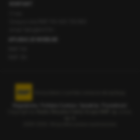
KONTAKT
O nas
Gorąca Linia RMF FM: 600 700 800
email: fakty@rmf.fm
APLIKACJE MOBILNE
RMF FM
RMF ON
Korzystanie z portalu oznacza akceptację
Regulaminu
.
Polityka Cookies
.
SpeakUp
.
Prywatność
.
Copyright by
Radio Muzyka Fakty Grupa RMF sp. z o.o.
sp. k.
2009-2026. Wszystkie prawa zastrzeżone.