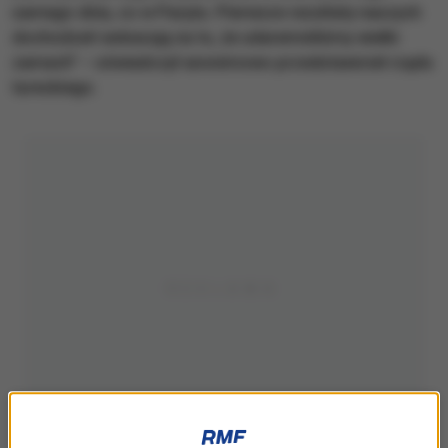
samego dnia, co w Paryżu. Pierwsze rezultaty naszych
dochodzeń wskazują na to, że udaremniliśmy wielki
zamach" – oświadczył anonimowo przedstawiciel rządu
tureckiego.