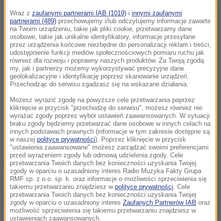
Wraz z
zaufanymi partnerami IAB (1019)
i
innymi zaufanymi
partnerami (489)
przechowujemy i/lub odczytujemy informacje zawarte
na Twoim urządzeniu, takie jak pliki cookie, przetwarzamy dane
osobowe, takie jak unikalne identyfikatory, informacje przesyłane
przez urządzenia końcowe niezbędne do personalizacji reklam i treści,
udostępnienie funkcji mediów społecznościowych pomiaru ruchu jak
również dla rozwoju i poprawny naszych produktów. Za Twoją zgodą
my, jak i partnerzy możemy wykorzystywać precyzyjne dane
geolokalizacyjne i identyfikację poprzez skanowanie urządzeń.
Przechodząc do serwisu zgadzasz się na wskazane działania.
Możesz wyrazić zgodę na powyższe cele przetwarzania poprzez
kliknięcie w przycisk "przechodzę do serwisu", możesz również nie
wyrażać zgody poprzez wybór ustawień zaawansowanych. W sytuacji
braku zgody będziemy przetwarzać dane osobowe w innych celach na
innych podstawach prawnych (informacje w tym zakresie dostępne są
w naszej
polityce prywatności
). Poprzez kliknięcie w przycisk
Turecka policja przesłuchała w piątek w Stambule
"ustawienia zaawansowane" możesz zarządzać swoimi preferencjami
przed wyrażeniem zgody lub odmową udzielenia zgody. Cele
pięć osób, w tym brytyjskiego obywatela o nazwisku
przetwarzania Twoich danych bez konieczności uzyskania Twojej
zgody w oparciu o uzasadniony interes Radio Muzyka Fakty Grupa
Aine Lesley Davis. Człowiek ten został określony
RMF sp. z o.o. sp. k. oraz informacje o możliwości sprzeciwienia się
takiemu przetwarzaniu znajdziesz w
polityce prywatności
. Cele
przez tureckie władze jako członek oddziału
przetwarzania Twoich danych bez konieczności uzyskania Twojej
zgody w oparciu o uzasadniony interes
Zaufanych Partnerów IAB
oraz
Państwa Islamskiego, którym dowodził słynny "Dżhadi
możliwość sprzeciwienia się takiemu przetwarzaniu znajdziesz w
ustawieniach zaawansowanych.
John", obywatel brytyjski, prawdopodobnie zabity