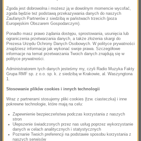
podczas nalotu dokonanego w Syrii przez
Zgoda jest dobrowolna i możesz ją w dowolnym momencie wycofać,
zgoda będzie też podstawą przekazywania danych do naszych
Amerykanów z zastosowaniem dronów.
Zaufanych Partnerów z siedzibą w państwach trzecich (poza
Europejskim Obszarem Gospodarczym).
Władze tureckie przypisują ugrupowaniom
Ponadto masz prawo żądania dostępu, sprostowania, usunięcia lub
ograniczenia przetwarzania danych, a także złożenia skargi do
ekstremistycznym szereg dokonanych ostatnio na
Prezesa Urzędu Ochrony Danych Osobowych. W polityce prywatności
znajdziesz informacje jak wykonać swoje prawa. Szczegółowe
terenie tego kraju ataków, zwłaszcza samobójczy
informacje na temat przetwarzania Twoich danych znajdują się w
polityce prywatności.
zamach koło dworca głównego w Ankarze, który
spowodował śmierć 102 osób. Był to największy
Administratorem tych danych jesteśmy my, czyli Radio Muzyka Fakty
Grupa RMF sp. z o.o. sp. k. z siedzibą w Krakowie, al. Waszyngtona
zamach, do jakiego doszło współcześnie w Turcji.
1.
Stosowanie plików cookies i innych technologii
Wraz z partnerami stosujemy pliki cookies (tzw. ciasteczka) i inne
Źródło: RMF24/PAP
pokrewne technologie, które mają na celu:
Zapewnienie bezpieczeństwa podczas korzystania z naszych
stron
chcesz widzieć więcej artykułów od RMF24?
dodaj w
Ulepszenie świadczonych przez nas usług poprzez wykorzystanie
Google
danych w celach analitycznych i statystycznych
Poznanie Twoich preferencji na podstawie sposobu korzystania z
naszych serwisów