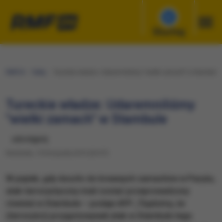
Słuchaj
RMF24
Fakty
Tureckie władze: Udaremniliśmy "wielki zamach" w Stambule
Tureckie władze: Udaremniliśmy
"wielki zamach" w Stambule
udostępnij
Niedziela, 15 listopada 2015 (20:57)
W piątek, gdy doszło do krwawych zamachów w Paryżu,
atak terrorystyczny miał zostać przeprowadzony
również w Stambule – podaje AFP. „"Sądzimy, że
(terroryści) przygotowywali atak w Stambule tego