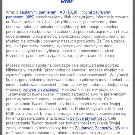
prezydenta, ich nominacje zatwierdził Senat USA.
James Mattis i John Kelly to emerytowani
Wraz z
zaufanymi partnerami IAB (1019)
i
innymi zaufanymi
partnerami (489)
przechowujemy i/lub odczytujemy informacje zawarte
generałowie piechoty morskiej. Mattis dowodził
na Twoim urządzeniu, takie jak pliki cookie, przetwarzamy dane
osobowe, takie jak unikalne identyfikatory, informacje przesyłane
operacjami na Bliskim Wschodzie, a także stał na
przez urządzenia końcowe niezbędne do personalizacji reklam i treści,
udostępnienie funkcji mediów społecznościowych pomiaru ruchu jak
czele Centralnego Dowództwa. Od 2007 do 2010
również dla rozwoju i poprawny naszych produktów. Za Twoją zgodą
my, jak i partnerzy możemy wykorzystywać precyzyjne dane
roku był naczelnym dowódcą ds. transformacji w
geolokalizacyjne i identyfikację poprzez skanowanie urządzeń.
Przechodząc do serwisu zgadzasz się na wskazane działania.
NATO, odpowiedzialnym za poprawę skuteczności
Możesz wyrazić zgodę na powyższe cele przetwarzania poprzez
militarnej Sojuszu Północnoatlantyckiego. Nowy
kliknięcie w przycisk "przechodzę do serwisu", możesz również nie
wyrażać zgody poprzez wybór ustawień zaawansowanych. W sytuacji
szef Pentagonu opowiada się za stanowczą polityką
braku zgody będziemy przetwarzać dane osobowe w innych celach na
USA zwłaszcza wobec Iranu.
innych podstawach prawnych (informacje w tym zakresie dostępne są
w naszej
polityce prywatności
). Poprzez kliknięcie w przycisk
"ustawienia zaawansowane" możesz zarządzać swoimi preferencjami
przed wyrażeniem zgody lub odmową udzielenia zgody. Cele
Kelly to emerytowany czterogwiazdkowy generał z
przetwarzania Twoich danych bez konieczności uzyskania Twojej
zgody w oparciu o uzasadniony interes Radio Muzyka Fakty Grupa
40-letnim stażem w piechocie morskiej. W latach
RMF sp. z o.o. sp. k. oraz informacje o możliwości sprzeciwienia się
takiemu przetwarzaniu znajdziesz w
polityce prywatności
. Cele
2012-16 kierował Dowództwem Południowym na
przetwarzania Twoich danych bez konieczności uzyskania Twojej
zgody w oparciu o uzasadniony interes
Zaufanych Partnerów IAB
oraz
Florydzie obejmującym rejon Ameryki Łacińskiej,
możliwość sprzeciwienia się takiemu przetwarzaniu znajdziesz w