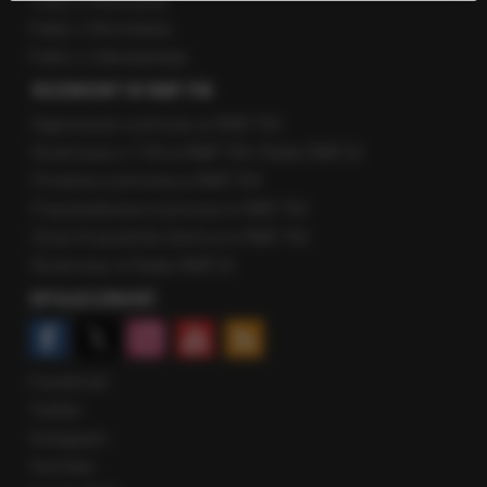
Fakty z Warszawy
Fakty z Wrocławia
Fakty z Zakopanego
ROZMOWY W RMF FM
Najnowsze rozmowy w RMF FM
Rozmowa o 7:00 w RMF FM i Radiu RMF24
Poranna rozmowa w RMF FM
Popołudniowa rozmowa w RMF FM
Gość Krzysztofa Ziemca w RMF FM
Rozmowy w Radiu RMF24
SPOŁECZNOŚĆ
Facebook
Twitter
Instagram
YouTube