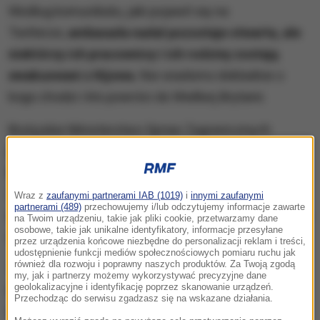
Według komunikatu, jaki pojawił się na
Twitterze,
ambasada nadal pozostaje otwarta, ale
niektórzy ich pracownicy i ich rodziny zostają
ewakuowani z Kijowa.
Nie wiadomo dokładnie o
kogo chodzi i kto powróci do Wielkiej Brytanii.
Brytyjskie Ministerstwo Spraw Zagranicznych
podkreśliło, że
ambasada w Kijowie "będzie
kontynuować wykonywanie niezbędnych zadań".
Zaznaczono też, że
nie było żadnych konkretnych
Wraz z
zaufanymi partnerami IAB (1019)
i
innymi zaufanymi
partnerami (489)
przechowujemy i/lub odczytujemy informacje zawarte
zagrożeń dla dyplomatów.
Według stacji BBC News
na Twoim urządzeniu, takie jak pliki cookie, przetwarzamy dane
osobowe, takie jak unikalne identyfikatory, informacje przesyłane
do kraju wróci około połowa personelu.
przez urządzenia końcowe niezbędne do personalizacji reklam i treści,
udostępnienie funkcji mediów społecznościowych pomiaru ruchu jak
również dla rozwoju i poprawny naszych produktów. Za Twoją zgodą
To decyzja symboliczna - zauważa korespondent
my, jak i partnerzy możemy wykorzystywać precyzyjne dane
geolokalizacyjne i identyfikację poprzez skanowanie urządzeń.
RMF FM w Londynie Bogdan Frymorgen - potwierdza
Przechodząc do serwisu zgadzasz się na wskazane działania.
bowiem zainteresowanie Londynu sytuacją na