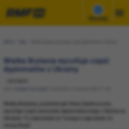
Słuchaj
RMF24
Fakty
Wielka Brytania wycofuje część dyplomatów z Ukrainy
Wielka Brytania wycofuje część
dyplomatów z Ukrainy
udostępnij
Autor:
Bogdan Frymorgen
Poniedziałek, 24 stycznia 2022 (11:04)
Wielka Brytania, podobnie jak Stany Zjednoczone,
wycofuje część personelu dyplomatycznego z Kijowa na
Ukrainie. To odpowiedź na "rosnące zagrożenie ze
strony Rosji".