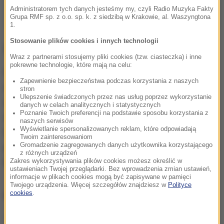
Administratorem tych danych jesteśmy my, czyli Radio Muzyka Fakty
Grupa RMF sp. z o.o. sp. k. z siedzibą w Krakowie, al. Waszyngtona
1.
Stosowanie plików cookies i innych technologii
USA nakazały ewakuację
Wraz z partnerami stosujemy pliki cookies (tzw. ciasteczka) i inne
pokrewne technologie, które mają na celu:
Kilka godzin wcześniej
Stany Zjednoczone
Zapewnienie bezpieczeństwa podczas korzystania z naszych
nakazały rodzinom wszystkich pracowników
stron
Ulepszenie świadczonych przez nas usług poprzez wykorzystanie
ambasady opuszczenie Ukrainy, mówiąc, że
danych w celach analitycznych i statystycznych
Poznanie Twoich preferencji na podstawie sposobu korzystania z
inwazja może nastąpić w każdej chwili, natomiast
naszych serwisów
Wyświetlanie spersonalizowanych reklam, które odpowiadają
Unia Europejska poinformowała, że jej
Twoim zainteresowaniom
Gromadzenie zagregowanych danych użytkownika korzystającego
przedstawicielstwo dyplomatyczne będzie działać
z różnych urządzeń
bez zmian.
Zakres wykorzystywania plików cookies możesz określić w
ustawieniach Twojej przeglądarki. Bez wprowadzenia zmian ustawień,
informacje w plikach cookies mogą być zapisywane w pamięci
Twojego urządzenia. Więcej szczegółów znajdziesz w
Polityce
cookies
.
DOWIEDZ SIĘ WIĘCEJ:
UE nie wycofuje swoich dyplomatów z Ukrainy.