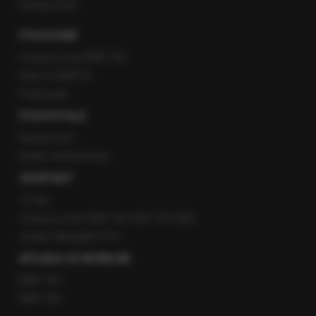
Kanały RSS
POLECANE
Gorąca Linia RMF FM
Staż w RMF24
Patronaty
POZOSTAŁE
Newsroom
Radio internetowe
KONTAKT
O nas
Gorąca Linia RMF FM: 600 700 800
email: fakty@rmf.fm
APLIKACJE MOBILNE
RMF FM
RMF ON