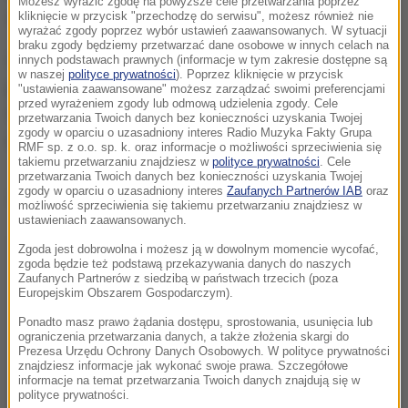
Możesz wyrazić zgodę na powyższe cele przetwarzania poprzez
wschodniej granicy z Rosją.
kliknięcie w przycisk "przechodzę do serwisu", możesz również nie
wyrażać zgody poprzez wybór ustawień zaawansowanych. W sytuacji
braku zgody będziemy przetwarzać dane osobowe w innych celach na
Oprócz wysłania armii ukraińskiej 2 tys. wyrzutni
innych podstawach prawnych (informacje w tym zakresie dostępne są
w naszej
polityce prywatności
). Poprzez kliknięcie w przycisk
przeciwczołgowych krótkiego zasięgu władze
"ustawienia zaawansowane" możesz zarządzać swoimi preferencjami
przed wyrażeniem zgody lub odmową udzielenia zgody. Cele
Wielkiej Brytanii zapewniają o wsparciu dążeń
przetwarzania Twoich danych bez konieczności uzyskania Twojej
zgody w oparciu o uzasadniony interes Radio Muzyka Fakty Grupa
Ukrainy do zachowania suwerenności.
RMF sp. z o.o. sp. k. oraz informacje o możliwości sprzeciwienia się
takiemu przetwarzaniu znajdziesz w
polityce prywatności
. Cele
przetwarzania Twoich danych bez konieczności uzyskania Twojej
zgody w oparciu o uzasadniony interes
Zaufanych Partnerów IAB
oraz
Dalsza część artykułu pod materiałem video:
możliwość sprzeciwienia się takiemu przetwarzaniu znajdziesz w
ustawieniach zaawansowanych.
Zgoda jest dobrowolna i możesz ją w dowolnym momencie wycofać,
zgoda będzie też podstawą przekazywania danych do naszych
Zaufanych Partnerów z siedzibą w państwach trzecich (poza
Europejskim Obszarem Gospodarczym).
Ponadto masz prawo żądania dostępu, sprostowania, usunięcia lub
ograniczenia przetwarzania danych, a także złożenia skargi do
Prezesa Urzędu Ochrony Danych Osobowych. W polityce prywatności
znajdziesz informacje jak wykonać swoje prawa. Szczegółowe
informacje na temat przetwarzania Twoich danych znajdują się w
polityce prywatności.