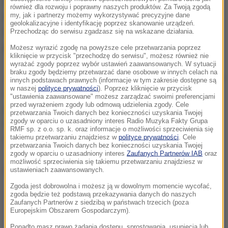
szef dyplomacji Indii, ujawnił, że miesięczna
również dla rozwoju i poprawny naszych produktów. Za Twoją zgodą
indyjska wartość zamówień z Rosji jest zapewne
my, jak i partnerzy możemy wykorzystywać precyzyjne dane
geolokalizacyjne i identyfikację poprzez skanowanie urządzeń.
mniejsza niż "to, co Europa kupuje w ciągu jednego
Przechodząc do serwisu zgadzasz się na wskazane działania.
popołudnia".
Możesz wyrazić zgodę na powyższe cele przetwarzania poprzez
kliknięcie w przycisk "przechodzę do serwisu", możesz również nie
wyrażać zgody poprzez wybór ustawień zaawansowanych. W sytuacji
braku zgody będziemy przetwarzać dane osobowe w innych celach na
Jednak teraz, po nałożeniu częściowego embarga na
innych podstawach prawnych (informacje w tym zakresie dostępne są
w naszej
polityce prywatności
). Poprzez kliknięcie w przycisk
rosyjski gaz, Europa tnie swoje importy energii,
"ustawienia zaawansowane" możesz zarządzać swoimi preferencjami
przed wyrażeniem zgody lub odmową udzielenia zgody. Cele
podczas gdy Indie rzekomo prowadzą rozmowy z
przetwarzania Twoich danych bez konieczności uzyskania Twojej
zgody w oparciu o uzasadniony interes Radio Muzyka Fakty Grupa
Moskwą w sprawie zwiększenia dostaw ropy
RMF sp. z o.o. sp. k. oraz informacje o możliwości sprzeciwienia się
naftowej
- komentuje "NYT".
takiemu przetwarzaniu znajdziesz w
polityce prywatności
. Cele
przetwarzania Twoich danych bez konieczności uzyskania Twojej
zgody w oparciu o uzasadniony interes
Zaufanych Partnerów IAB
oraz
możliwość sprzeciwienia się takiemu przetwarzaniu znajdziesz w
Dalsza część artykułu pod materiałem video:
ustawieniach zaawansowanych.
Zgoda jest dobrowolna i możesz ją w dowolnym momencie wycofać,
zgoda będzie też podstawą przekazywania danych do naszych
Zaufanych Partnerów z siedzibą w państwach trzecich (poza
Europejskim Obszarem Gospodarczym).
Ponadto masz prawo żądania dostępu, sprostowania, usunięcia lub