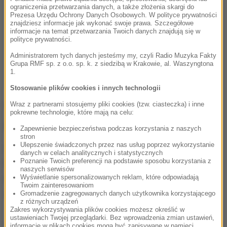
ograniczenia przetwarzania danych, a także złożenia skargi do
Prezesa Urzędu Ochrony Danych Osobowych. W polityce prywatności
znajdziesz informacje jak wykonać swoje prawa. Szczegółowe
informacje na temat przetwarzania Twoich danych znajdują się w
polityce prywatności.
Administratorem tych danych jesteśmy my, czyli Radio Muzyka Fakty
Grupa RMF sp. z o.o. sp. k. z siedzibą w Krakowie, al. Waszyngtona
1.
Stosowanie plików cookies i innych technologii
Wraz z partnerami stosujemy pliki cookies (tzw. ciasteczka) i inne
"RPA od dawna była nieufna wobec
pokrewne technologie, które mają na celu:
zachodniego kolonializmu"
Zapewnienie bezpieczeństwa podczas korzystania z naszych
stron
Ulepszenie świadczonych przez nas usług poprzez wykorzystanie
Z kolei
więzi RPA z Rosją
sięgają czasów Zimnej
danych w celach analitycznych i statystycznych
Poznanie Twoich preferencji na podstawie sposobu korzystania z
Wojny, gdy Związek Radziecki wspierał ruch przeciw
naszych serwisów
apartheidowi, który ostatecznie zmienił wewnętrzną
Wyświetlanie spersonalizowanych reklam, które odpowiadają
Twoim zainteresowaniom
strukturę władzy w kraju.
Gromadzenie zagregowanych danych użytkownika korzystającego
z różnych urządzeń
Zakres wykorzystywania plików cookies możesz określić w
ustawieniach Twojej przeglądarki. Bez wprowadzenia zmian ustawień,
Handel między dwoma krajami jest niewielki, jednak
informacje w plikach cookies mogą być zapisywane w pamięci