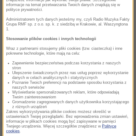
znajdziesz informacje jak wykonać swoje prawa. Szczegółowe
informacje na temat przetwarzania Twoich danych znajdują się w
polityce prywatności.
Administratorem tych danych jesteśmy my, czyli Radio Muzyka Fakty
Grupa RMF sp. z o.o. sp. k. z siedzibą w Krakowie, al. Waszyngtona
1.
Stosowanie plików cookies i innych technologii
Wraz z partnerami stosujemy pliki cookies (tzw. ciasteczka) i inne
pokrewne technologie, które mają na celu:
"A mocarstwa jądrowe nigdy nie przegrały konfliktów,
Zapewnienie bezpieczeństwa podczas korzystania z naszych
stron
od których zależy ich los. To powinno być oczywiste
Ulepszenie świadczonych przez nas usług poprzez wykorzystanie
danych w celach analitycznych i statystycznych
dla każdego, nawet dla zachodnich polityków, którzy
Poznanie Twoich preferencji na podstawie sposobu korzystania z
naszych serwisów
zachowali przynajmniej cień inteligencji" - przekazał
Wyświetlanie spersonalizowanych reklam, które odpowiadają
Twoim zainteresowaniom
prezydent Rosji w latach 2008-2012.
Gromadzenie zagregowanych danych użytkownika korzystającego
z różnych urządzeń
Zakres wykorzystywania plików cookies możesz określić w
Do wpisu Miedwiediewa odniósł się już rzecznik
ustawieniach Twojej przeglądarki. Bez wprowadzenia zmian ustawień,
informacje w plikach cookies mogą być zapisywane w pamięci
Kremla Dmitrij Pieskow, który nie widzi w nim nic
Twojego urządzenia. Więcej szczegółów znajdziesz w
Polityce
cookies
.
złego.