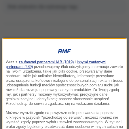
Brak artykułów dla wybranego tagu.
NAJNOWSZE
Wraz z
zaufanymi partnerami IAB (1019)
i
innymi zaufanymi
13:11
partnerami (489)
przechowujemy i/lub odczytujemy informacje zawarte
Karambol na S3. Siedem pojazdów zderzyło
na Twoim urządzeniu, takie jak pliki cookie, przetwarzamy dane
osobowe, takie jak unikalne identyfikatory, informacje przesyłane
się pod Szczecinem
przez urządzenia końcowe niezbędne do personalizacji reklam i treści,
udostępnienie funkcji mediów społecznościowych pomiaru ruchu jak
również dla rozwoju i poprawny naszych produktów. Za Twoją zgodą
13:02
my, jak i partnerzy możemy wykorzystywać precyzyjne dane
Olga Tokarczuk robi furorę na Wyspach.
geolokalizacyjne i identyfikację poprzez skanowanie urządzeń.
Książka pisarki trafiła na listę wszech czasów
Przechodząc do serwisu zgadzasz się na wskazane działania.
Możesz wyrazić zgodę na powyższe cele przetwarzania poprzez
12:50
kliknięcie w przycisk "przechodzę do serwisu", możesz również nie
wyrażać zgody poprzez wybór ustawień zaawansowanych. W sytuacji
Afera z pieniędzmi dla powodzian. Działaczka
braku zgody będziemy przetwarzać dane osobowe w innych celach na