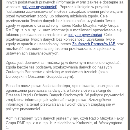
KO zawieszona
innych podstawach prawnych (informacje w tym zakresie dostępne są
w naszej
polityce prywatności
). Poprzez kliknięcie w przycisk
"ustawienia zaawansowane" możesz zarządzać swoimi preferencjami
12:46
przed wyrażeniem zgody lub odmową udzielenia zgody. Cele
Niepokojące doniesienia ukraińskiego
przetwarzania Twoich danych bez konieczności uzyskania Twojej
zgody w oparciu o uzasadniony interes Radio Muzyka Fakty Grupa
wywiadu. Fabryki pracują pełną parą
RMF sp. z o.o. sp. k. oraz informacje o możliwości sprzeciwienia się
takiemu przetwarzaniu znajdziesz w
polityce prywatności
. Cele
przetwarzania Twoich danych bez konieczności uzyskania Twojej
12:45
zgody w oparciu o uzasadniony interes
Zaufanych Partnerów IAB
oraz
Nocny zakaz sprzedaży alkoholu na terenie
możliwość sprzeciwienia się takiemu przetwarzaniu znajdziesz w
całej Polski. Jest ponadpartyjna zgoda
ustawieniach zaawansowanych.
Zgoda jest dobrowolna i możesz ją w dowolnym momencie wycofać,
12:44
zgoda będzie też podstawą przekazywania danych do naszych
Nazista mógł zostać ojcem setek dzieci w
Zaufanych Partnerów z siedzibą w państwach trzecich (poza
Europejskim Obszarem Gospodarczym).
kilku krajach Europy
Ponadto masz prawo żądania dostępu, sprostowania, usunięcia lub
ograniczenia przetwarzania danych, a także złożenia skargi do
12:22
Prezesa Urzędu Ochrony Danych Osobowych. W polityce prywatności
Polski żaglowiec osiadł na mieliźnie. Pomogli
znajdziesz informacje jak wykonać swoje prawa. Szczegółowe
informacje na temat przetwarzania Twoich danych znajdują się w
Finowie
polityce prywatności.
12:20
Administratorem tych danych jesteśmy my, czyli Radio Muzyka Fakty
Grupa RMF sp. z o.o. sp. k. z siedzibą w Krakowie, al. Waszyngtona
Siostry bliźniaczki zaatakowały nożem
1.