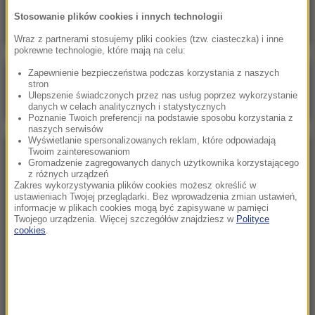
znajomego. To była zemsta
Stosowanie plików cookies i innych technologii
Wraz z partnerami stosujemy pliki cookies (tzw. ciasteczka) i inne
pokrewne technologie, które mają na celu:
Zapewnienie bezpieczeństwa podczas korzystania z naszych
Poranna rozmowa w RMF FM
stron
Ulepszenie świadczonych przez nas usług poprzez wykorzystanie
Gościem Katarzyna Pełczyńska-Nałęcz
danych w celach analitycznych i statystycznych
Poznanie Twoich preferencji na podstawie sposobu korzystania z
naszych serwisów
Wyświetlanie spersonalizowanych reklam, które odpowiadają
Twoim zainteresowaniom
NAJPOPULARNIEJSZE
Gromadzenie zagregowanych danych użytkownika korzystającego
z różnych urządzeń
Zakres wykorzystywania plików cookies możesz określić w
Sobota, 8 sierpnia 2026 (11:47)
ustawieniach Twojej przeglądarki. Bez wprowadzenia zmian ustawień,
informacje w plikach cookies mogą być zapisywane w pamięci
Czekaliśmy na to aż 27 lat. 12 sierpnia 2026 roku
Twojego urządzenia. Więcej szczegółów znajdziesz w
Polityce
przejdzie do historii
cookies
.
Sroda, 5 sierpnia 2026 (09:33)
Pracowali w polu, gdy nadeszła burza. Nie żyje 14
osób