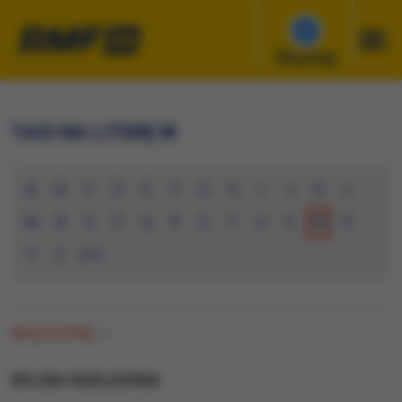
Słuchaj
TAGI NA LITERĘ W
A
B
C
D
E
F
G
H
I
J
K
L
M
N
O
P
Q
R
S
T
U
V
W
X
Y
Z
0-9
WSZYSTKIE
(0)
WOJNA NUKLEARNA