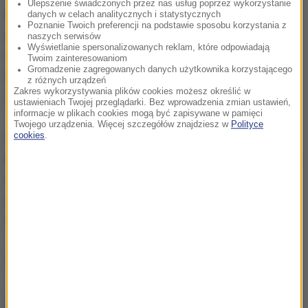
Ulepszenie świadczonych przez nas usług poprzez wykorzystanie
którzy nie przyjechali na ŚDM, a przesiadywali pod
danych w celach analitycznych i statystycznych
Poznanie Twoich preferencji na podstawie sposobu korzystania z
parasolkami na zewnątrz restauracji. Przechodnie
naszych serwisów
Wyświetlanie spersonalizowanych reklam, które odpowiadają
niewiedzący o oratorium pytali o występ i zostawali,
Twoim zainteresowaniom
Gromadzenie zagregowanych danych użytkownika korzystającego
by wysłuchać utworów dedykowanych
z różnych urządzeń
Zakres wykorzystywania plików cookies możesz określić w
chrześcijańskim męczennikom.
ustawieniach Twojej przeglądarki. Bez wprowadzenia zmian ustawień,
informacje w plikach cookies mogą być zapisywane w pamięci
Twojego urządzenia. Więcej szczegółów znajdziesz w
Polityce
Oratorium prześladowanych za wiarę rozbrzmiało w
cookies
.
Krakowie w ramach Festiwalu Młodych. Kompozycja
miała premierę miesiąc temu w kieleckim
amfiteatrze Kadzielnia. Twórcy zapowiadają, że
zostanie przetłumaczona na inne języki.
(mn)
Źródło: RMF24/PAP