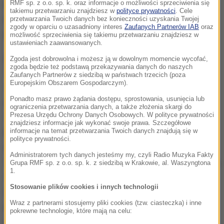
RMF sp. z o.o. sp. k. oraz informacje o możliwości sprzeciwienia się
Franciszkańska 3
takiemu przetwarzaniu znajdziesz w
polityce prywatności
. Cele
Po kolacji Ojciec Święty pokaże się w Oknie
przetwarzania Twoich danych bez konieczności uzyskania Twojej
zgody w oparciu o uzasadniony interes
Zaufanych Partnerów IAB
oraz
Papieskim, aby powitać wiernych.
możliwość sprzeciwienia się takiemu przetwarzaniu znajdziesz w
ustawieniach zaawansowanych.
Czwartek, 28 lipca 2016
Zgoda jest dobrowolna i możesz ją w dowolnym momencie wycofać,
zgoda będzie też podstawą przekazywania danych do naszych
7.40 - wizyta w klasztorze sióstr Prezentek
Zaufanych Partnerów z siedzibą w państwach trzecich (poza
Europejskim Obszarem Gospodarczym).
10.30 - Częstochowa: msza święta z okazji 1050.
Ponadto masz prawo żądania dostępu, sprostowania, usunięcia lub
rocznicy chrztu Polski
ograniczenia przetwarzania danych, a także złożenia skargi do
Prezesa Urzędu Ochrony Danych Osobowych. W polityce prywatności
17.00 - Kraków: przekazanie przez Prezydenta
znajdziesz informacje jak wykonać swoje prawa. Szczegółowe
informacje na temat przetwarzania Twoich danych znajdują się w
Miasta Krakowa kluczy do bram miasta i przejazd
polityce prywatności.
tramwajem na Błonia
Administratorem tych danych jesteśmy my, czyli Radio Muzyka Fakty
17.15 - Błonia, przejazd papamobile między wiernymi
Grupa RMF sp. z o.o. sp. k. z siedzibą w Krakowie, al. Waszyngtona
1.
17.30 - ceremonia powitania (ok. 1,5 godziny)
Stosowanie plików cookies i innych technologii
Wieczorem: Pałac Arcybiskupów Krakowskich, ul.
Wraz z partnerami stosujemy pliki cookies (tzw. ciasteczka) i inne
Franciszkańska 3
pokrewne technologie, które mają na celu:
Po kolacji Ojciec Święty pozdrowi z Okna