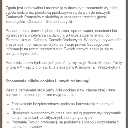
Dalsza część artykułu pod materiałem video:
Zgoda jest dobrowolna i możesz ją w dowolnym momencie wycofać,
zgoda będzie też podstawą przekazywania danych do naszych
Zaufanych Partnerów z siedzibą w państwach trzecich (poza
Europejskim Obszarem Gospodarczym).
Ponadto masz prawo żądania dostępu, sprostowania, usunięcia lub
ograniczenia przetwarzania danych, a także złożenia skargi do
Prezesa Urzędu Ochrony Danych Osobowych. W polityce prywatności
znajdziesz informacje jak wykonać swoje prawa. Szczegółowe
informacje na temat przetwarzania Twoich danych znajdują się w
polityce prywatności.
Administratorem tych danych jesteśmy my, czyli Radio Muzyka Fakty
Grupa RMF sp. z o.o. sp. k. z siedzibą w Krakowie, al. Waszyngtona
1.
Stosowanie plików cookies i innych technologii
Wraz z partnerami stosujemy pliki cookies (tzw. ciasteczka) i inne
Rodziny nie mają żadnych informacji
pokrewne technologie, które mają na celu:
dotyczących ponownych pochówków
Zapewnienie bezpieczeństwa podczas korzystania z naszych
stron
Ulepszenie świadczonych przez nas usług poprzez wykorzystanie
danych w celach analitycznych i statystycznych
Według naszych ustaleń, wyniki DNA ofiar katastrofy
Poznanie Twoich preferencji na podstawie sposobu korzystania z
będą kluczowe. Możemy je poznać w terminie do 48
naszych serwisów