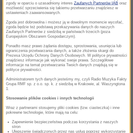
przebywania w ponad 180 miejscowościach strefy
zgody w oparciu o uzasadniony interes
Zaufanych Partnerów IAB
oraz
możliwość sprzeciwienia się takiemu przetwarzaniu znajdziesz w
przygranicznej, poza 200-metrowym pasem od
ustawieniach zaawansowanych.
granicy. Chodzi jeszcze o zapewnienie
Zgoda jest dobrowolna i możesz ją w dowolnym momencie wycofać,
zgoda będzie też podstawą przekazywania danych do naszych
bezproblemowego montażu urządzeń
Zaufanych Partnerów z siedzibą w państwach trzecich (poza
Europejskim Obszarem Gospodarczym).
elektronicznych na zaporze.
Ponadto masz prawo żądania dostępu, sprostowania, usunięcia lub
ograniczenia przetwarzania danych, a także złożenia skargi do
Dziennikarz RMF FM dowiedział się też, że straż
Prezesa Urzędu Ochrony Danych Osobowych. W polityce prywatności
znajdziesz informacje jak wykonać swoje prawa. Szczegółowe
graniczna, mimo finału prac nad ogrodzeniem, nie
informacje na temat przetwarzania Twoich danych znajdują się w
polityce prywatności.
zmniejsza liczebności na pograniczu, a w podlaskim
oddziale zwiększyła nawet obsadę etatową.
Administratorem tych danych jesteśmy my, czyli Radio Muzyka Fakty
Grupa RMF sp. z o.o. sp. k. z siedzibą w Krakowie, al. Waszyngtona
1.
Dalsza część artykułu pod materiałem video:
Stosowanie plików cookies i innych technologii
Wraz z partnerami stosujemy pliki cookies (tzw. ciasteczka) i inne
pokrewne technologie, które mają na celu:
Zapewnienie bezpieczeństwa podczas korzystania z naszych
stron
Ulepszenie świadczonych przez nas usług poprzez wykorzystanie