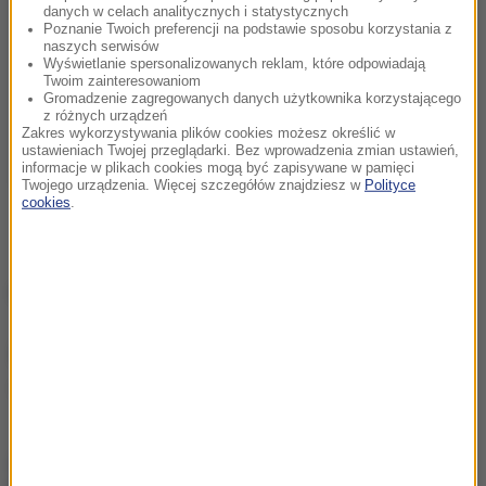
danych w celach analitycznych i statystycznych
Poznanie Twoich preferencji na podstawie sposobu korzystania z
naszych serwisów
Wyświetlanie spersonalizowanych reklam, które odpowiadają
Twoim zainteresowaniom
Gromadzenie zagregowanych danych użytkownika korzystającego
z różnych urządzeń
Zakres wykorzystywania plików cookies możesz określić w
ustawieniach Twojej przeglądarki. Bez wprowadzenia zmian ustawień,
informacje w plikach cookies mogą być zapisywane w pamięci
Twojego urządzenia. Więcej szczegółów znajdziesz w
Polityce
cookies
.
Opracowanie:
Magdalena Partyła
Źródło: RMF FM
Białoruś
Straż Graniczna
Tagi:
chcesz widzieć więcej artykułów od RMF24?
dodaj w