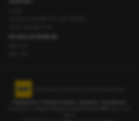
KONTAKT
O nas
Gorąca Linia RMF FM: 600 700 800
email: fakty@rmf.fm
APLIKACJE MOBILNE
RMF FM
RMF ON
Korzystanie z portalu oznacza akceptację
Regulaminu
.
Polityka Cookies
.
SpeakUp
.
Prywatność
.
Copyright by
Radio Muzyka Fakty Grupa RMF sp. z o.o.
sp. k.
2009-2026. Wszystkie prawa zastrzeżone.