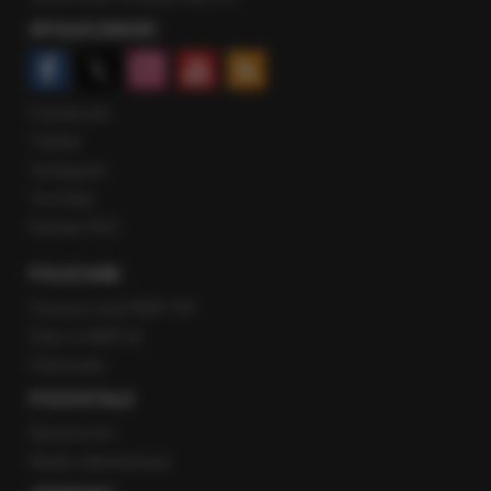
SPOŁECZNOŚĆ
Facebook
Twitter
Instagram
YouTube
Kanały RSS
POLECANE
Gorąca Linia RMF FM
Staż w RMF24
Patronaty
POZOSTAŁE
Newsroom
Radio internetowe