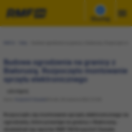
Słuchaj
RMF24
Fakty
Budowa ogrodzenia na granicy z Białorusią. Rozpoczęto mon
Budowa ogrodzenia na granicy z
Białorusią. Rozpoczęto montowanie
sprzętu elektronicznego
udostępnij
Autor:
Krzysztof Zasada
Wtorek, 28 czerwca 2022 (13:30)
Rozpoczęło się montowanie sprzętu elektronicznego na
ogrodzeniu, które powstaje na granicy z Białorusią -
dowiedział się reporter RMF FM Krzysztof Zasada.