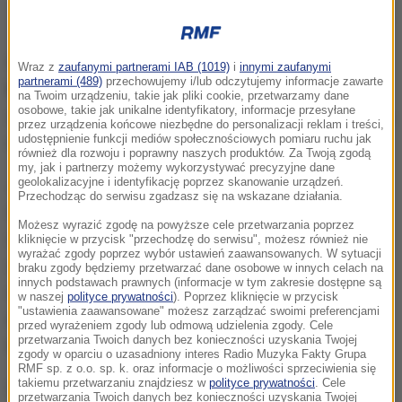
Zapora na granicy Polski z Białorusią w Tołczach,
Stalowe przęsła stanęły już na ponad 160
Wraz z
zaufanymi partnerami IAB (1019)
i
innymi zaufanymi
partnerami (489)
przechowujemy i/lub odczytujemy informacje zawarte
kilometrach granicy.
Ekipy budowlane zapewniają,
na Twoim urządzeniu, takie jak pliki cookie, przetwarzamy dane
osobowe, takie jak unikalne identyfikatory, informacje przesyłane
że do końca czerwca uporają się z planem i oddadzą
przez urządzenia końcowe niezbędne do personalizacji reklam i treści,
udostępnienie funkcji mediów społecznościowych pomiaru ruchu jak
resztę inwestycji.
również dla rozwoju i poprawny naszych produktów. Za Twoją zgodą
my, jak i partnerzy możemy wykorzystywać precyzyjne dane
Jak natomiast ustalił dziennikarz RMF FM, na części
geolokalizacyjne i identyfikację poprzez skanowanie urządzeń.
Przechodząc do serwisu zgadzasz się na wskazane działania.
odcinków wykonawcy przekazali już ukończony płot
Możesz wyrazić zgodę na powyższe cele przetwarzania poprzez
specjalistom, którzy zaczynają na nim i w jego
kliknięcie w przycisk "przechodzę do serwisu", możesz również nie
wyrażać zgody poprzez wybór ustawień zaawansowanych. W sytuacji
sąsiedztwie montować elektroniczne
braku zgody będziemy przetwarzać dane osobowe w innych celach na
innych podstawach prawnych (informacje w tym zakresie dostępne są
oprzyrządowanie. To m.in.
czujniki sejsmiczne,
w naszej
polityce prywatności
). Poprzez kliknięcie w przycisk
"ustawienia zaawansowane" możesz zarządzać swoimi preferencjami
detektory ruchu, a także kamery monitoringu. Na
przed wyrażeniem zgody lub odmową udzielenia zgody. Cele
przetwarzania Twoich danych bez konieczności uzyskania Twojej
te prace przewidziano 3 miesiące.
zgody w oparciu o uzasadniony interes Radio Muzyka Fakty Grupa
RMF sp. z o.o. sp. k. oraz informacje o możliwości sprzeciwienia się
takiemu przetwarzaniu znajdziesz w
polityce prywatności
. Cele
Od początku lipca przestanie obowiązywać zakaz
przetwarzania Twoich danych bez konieczności uzyskania Twojej