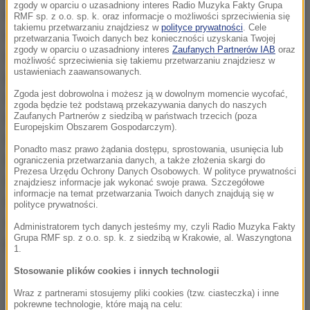
zgody w oparciu o uzasadniony interes Radio Muzyka Fakty Grupa
ośmiu mogą otrzymać zasiłek opiekuńczy.
Dla
RMF sp. z o.o. sp. k. oraz informacje o możliwości sprzeciwienia się
takiemu przetwarzaniu znajdziesz w
polityce prywatności
. Cele
rodziców starszych dzieci - specjalnych rozwiązań
przetwarzania Twoich danych bez konieczności uzyskania Twojej
zgody w oparciu o uzasadniony interes
Zaufanych Partnerów IAB
oraz
nie ma - informuje reporter RMF FM. Jest luka w
możliwość sprzeciwienia się takiemu przetwarzaniu znajdziesz w
ustawieniach zaawansowanych.
prawie, bo zgodnie z przepisami dzieci do 7. roku
Zgoda jest dobrowolna i możesz ją w dowolnym momencie wycofać,
życia nie mogą przebywać same, ale z drugiej strony
zgoda będzie też podstawą przekazywania danych do naszych
można odpowiadać za porzucenie dziecka do 15.
Zaufanych Partnerów z siedzibą w państwach trzecich (poza
Europejskim Obszarem Gospodarczym).
roku życia. Rodzice dzieci powyżej 8. roku zycie
Ponadto masz prawo żądania dostępu, sprostowania, usunięcia lub
mogą skorzystać z dni opieki na dziecko, ale to tylko
ograniczenia przetwarzania danych, a także złożenia skargi do
Prezesa Urzędu Ochrony Danych Osobowych. W polityce prywatności
dwa dni. Pozostaje urlop lub zwolnienie lekarskie, ale
znajdziesz informacje jak wykonać swoje prawa. Szczegółowe
informacje na temat przetwarzania Twoich danych znajdują się w
dzieci zostają w domu nie z powodu choroby, a
polityce prywatności.
zamknięcia szkoły. Dlatego i minister pracy i premier
Administratorem tych danych jesteśmy my, czyli Radio Muzyka Fakty
Grupa RMF sp. z o.o. sp. k. z siedzibą w Krakowie, al. Waszyngtona
pytani o ten problem zalecają pracę zdalną.
1.
Stosowanie plików cookies i innych technologii
Dalsza część artykułu pod materiałem video:
Wraz z partnerami stosujemy pliki cookies (tzw. ciasteczka) i inne
pokrewne technologie, które mają na celu: