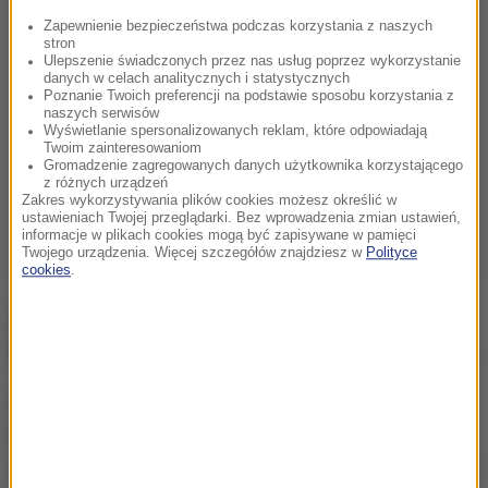
Zapewnienie bezpieczeństwa podczas korzystania z naszych
stron
Ulepszenie świadczonych przez nas usług poprzez wykorzystanie
danych w celach analitycznych i statystycznych
Poznanie Twoich preferencji na podstawie sposobu korzystania z
naszych serwisów
Wyświetlanie spersonalizowanych reklam, które odpowiadają
Twoim zainteresowaniom
Gromadzenie zagregowanych danych użytkownika korzystającego
z różnych urządzeń
Zakres wykorzystywania plików cookies możesz określić w
ustawieniach Twojej przeglądarki. Bez wprowadzenia zmian ustawień,
informacje w plikach cookies mogą być zapisywane w pamięci
Twojego urządzenia. Więcej szczegółów znajdziesz w
Polityce
cookies
.
Zasiłek będzie wypłacany z
Funduszu Ubezpieczeń Społecznych
Minister rodziny, pracy i polityki społecznej Marlena
Maląg poinformowała, że dodatkowy zasiłek
opiekuńczy należy się zarówno mamie, jak i tacie.
To