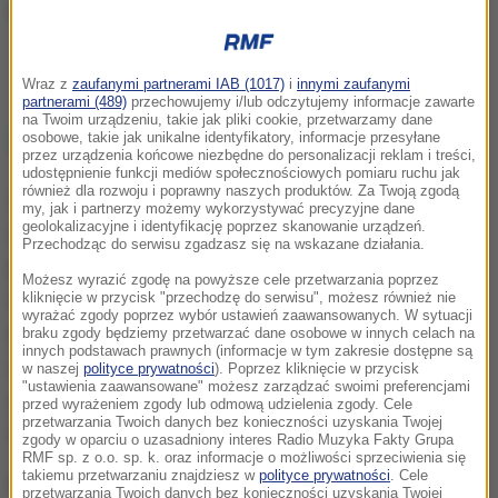
Wraz z
zaufanymi partnerami IAB (1017)
i
innymi zaufanymi
partnerami (489)
przechowujemy i/lub odczytujemy informacje zawarte
na Twoim urządzeniu, takie jak pliki cookie, przetwarzamy dane
osobowe, takie jak unikalne identyfikatory, informacje przesyłane
przez urządzenia końcowe niezbędne do personalizacji reklam i treści,
udostępnienie funkcji mediów społecznościowych pomiaru ruchu jak
również dla rozwoju i poprawny naszych produktów. Za Twoją zgodą
Zgodnie z rozporządzeniem, od 28 grudnia do 17
my, jak i partnerzy możemy wykorzystywać precyzyjne dane
geolokalizacyjne i identyfikację poprzez skanowanie urządzeń.
stycznia w obiektach handlowych lub usługowych o
Przechodząc do serwisu zgadzasz się na wskazane działania.
powierzchniach powyżej 2000 m.kw. będzie
Możesz wyrazić zgodę na powyższe cele przetwarzania poprzez
obowiązywał zakaz handlu detalicznego. W
kliknięcie w przycisk "przechodzę do serwisu", możesz również nie
wyrażać zgody poprzez wybór ustawień zaawansowanych. W sytuacji
galeriach będą jednak mogły działać sklepy
braku zgody będziemy przetwarzać dane osobowe w innych celach na
innych podstawach prawnych (informacje w tym zakresie dostępne są
spożywcze, apteki, drogerie, księgarnie, sklepy
w naszej
polityce prywatności
). Poprzez kliknięcie w przycisk
"ustawienia zaawansowane" możesz zarządzać swoimi preferencjami
zoologiczne, budowalne, meblowe, z akcesoriami
przed wyrażeniem zgody lub odmową udzielenia zgody. Cele
przetwarzania Twoich danych bez konieczności uzyskania Twojej
samochodowymi, usługami telekomunikacyjnymi.
zgody w oparciu o uzasadniony interes Radio Muzyka Fakty Grupa
RMF sp. z o.o. sp. k. oraz informacje o możliwości sprzeciwienia się
takiemu przetwarzaniu znajdziesz w
polityce prywatności
. Cele
Ponadto w obiektach takich obowiązywał będzie
przetwarzania Twoich danych bez konieczności uzyskania Twojej