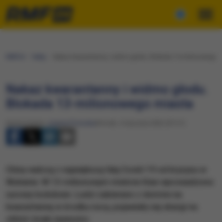
RMF24
Fakty
Nakaz kwarantanny i widmo głodu. Blokada 13-milionowego 
Nakaz kwarantanny i widmo głodu.
Blokada 13-milionowego miasta
Opracowanie:
Joanna Potocka
Wtorek, 4 stycznia 2022 (07:21)
Chiny walczą z największą falą Covid-19 od kryzysu w
Wuhanie. W 13-milionowym mieście Xian wprowadzono
surowy lockdown. Ludzi zabierano z domów na
kwarantannę w środku nocy, pojawiały się skargi na
chłód i braki żywności.