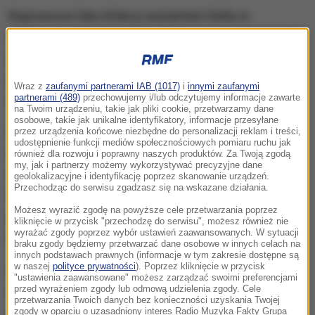
Najnowsza fala infekcji wariantem Delta w
słynącym z Terakotowej Armii Xianie zaczęła się 9
grudnia. Do końca miesiąca potwierdzono tam
prawie 1,5 tys. zachorowań na Covid-19, najwięcej
Wraz z
zaufanymi partnerami IAB (1017)
i
innymi zaufanymi
partnerami (489)
przechowujemy i/lub odczytujemy informacje zawarte
spośród wszystkich chińskich miast w 2021 roku.
na Twoim urządzeniu, takie jak pliki cookie, przetwarzamy dane
osobowe, takie jak unikalne identyfikatory, informacje przesyłane
Ostatni tydzień grudnia z bilansem 1151 nowych
przez urządzenia końcowe niezbędne do personalizacji reklam i treści,
udostępnienie funkcji mediów społecznościowych pomiaru ruchu jak
zachorowań był też w Chinach najgorszym
również dla rozwoju i poprawny naszych produktów. Za Twoją zgodą
my, jak i partnerzy możemy wykorzystywać precyzyjne dane
tygodniem w całym 2021 roku.
Obecne ognisko w
geolokalizacyjne i identyfikację poprzez skanowanie urządzeń.
Przechodząc do serwisu zgadzasz się na wskazane działania.
Xianie jest największe, odkąd kraj uporał się z
Możesz wyrazić zgodę na powyższe cele przetwarzania poprzez
pierwszą falą pandemii w Wuhanie wiosną 2020
kliknięcie w przycisk "przechodzę do serwisu", możesz również nie
wyrażać zgody poprzez wybór ustawień zaawansowanych. W sytuacji
roku
- podkreślają miejscowe media.
braku zgody będziemy przetwarzać dane osobowe w innych celach na
innych podstawach prawnych (informacje w tym zakresie dostępne są
w naszej
polityce prywatności
). Poprzez kliknięcie w przycisk
Bilanse notowane w Chinach są znacznie niższe niż
"ustawienia zaawansowane" możesz zarządzać swoimi preferencjami
przed wyrażeniem zgody lub odmową udzielenia zgody. Cele
w wielu innych krajach, ale chińskie władze stosują
przetwarzania Twoich danych bez konieczności uzyskania Twojej
zasadę "zero covid" i stanowczo reagują nawet na
zgody w oparciu o uzasadniony interes Radio Muzyka Fakty Grupa