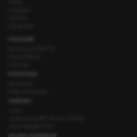
Twitter
Instagram
YouTube
Kanały RSS
POLECANE
Gorąca Linia RMF FM
Staż w RMF24
Patronaty
POZOSTAŁE
Newsroom
Radio internetowe
KONTAKT
O nas
Gorąca Linia RMF FM: 600 700 800
email: fakty@rmf.fm
APLIKACJE MOBILNE