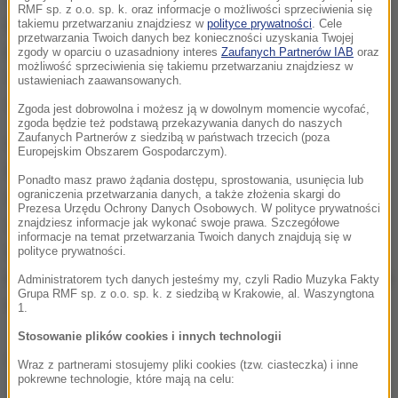
RMF sp. z o.o. sp. k. oraz informacje o możliwości sprzeciwienia się
pojedyncze infekcje, by nie dopuścić do nawrotu
takiemu przetwarzaniu znajdziesz w
polityce prywatności
. Cele
przetwarzania Twoich danych bez konieczności uzyskania Twojej
pandemii na dużą skalę, zwłaszcza przed lutowymi
zgody w oparciu o uzasadniony interes
Zaufanych Partnerów IAB
oraz
możliwość sprzeciwienia się takiemu przetwarzaniu znajdziesz w
Igrzyskami Olimpijskimi w Pekinie i obchodami
ustawieniach zaawansowanych.
chińskiego Nowego Roku.
Zgoda jest dobrowolna i możesz ją w dowolnym momencie wycofać,
zgoda będzie też podstawą przekazywania danych do naszych
Zaufanych Partnerów z siedzibą w państwach trzecich (poza
W Xianie pod koniec grudnia wprowadzono surowy
Europejskim Obszarem Gospodarczym).
lockdown i zakazano opuszczania miasta bez
Ponadto masz prawo żądania dostępu, sprostowania, usunięcia lub
ograniczenia przetwarzania danych, a także złożenia skargi do
specjalnego zezwolenia. Później zasady dodatkowo
Prezesa Urzędu Ochrony Danych Osobowych. W polityce prywatności
zaostrzono i
zakazano również wychodzenia na
znajdziesz informacje jak wykonać swoje prawa. Szczegółowe
informacje na temat przetwarzania Twoich danych znajdują się w
zakupy. Władze dostarczają ludziom
polityce prywatności.
najpotrzebniejsze towary, ale pojawiły się skargi na
Administratorem tych danych jesteśmy my, czyli Radio Muzyka Fakty
Grupa RMF sp. z o.o. sp. k. z siedzibą w Krakowie, al. Waszyngtona
opóźnienia tych dostaw.
1.
Stosowanie plików cookies i innych technologii
Dalsza część artykułu pod materiałem video:
Wraz z partnerami stosujemy pliki cookies (tzw. ciasteczka) i inne
pokrewne technologie, które mają na celu: