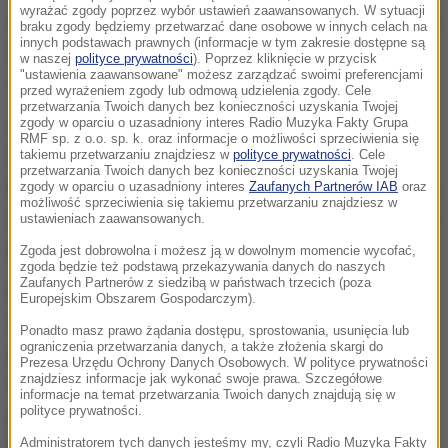
wyrażać zgody poprzez wybór ustawień zaawansowanych. W sytuacji
szwedzkiej agencji informacyjnej TT reporter Fredrik
braku zgody będziemy przetwarzać dane osobowe w innych celach na
innych podstawach prawnych (informacje w tym zakresie dostępne są
Önnevall.
Nie chodziło już o dziennikarstwo, ale
w naszej
polityce prywatności
). Poprzez kliknięcie w przycisk
"ustawienia zaawansowane" możesz zarządzać swoimi preferencjami
człowieczeństwo.
przed wyrażeniem zgody lub odmową udzielenia zgody. Cele
przetwarzania Twoich danych bez konieczności uzyskania Twojej
zgody w oparciu o uzasadniony interes Radio Muzyka Fakty Grupa
Önnevall przyznał wtedy, że ekipa pozwoliła chłopcu
RMF sp. z o.o. sp. k. oraz informacje o możliwości sprzeciwienia się
towarzyszyć im w podróży po Europie aż do Szwecji.
takiemu przetwarzaniu znajdziesz w
polityce prywatności
. Cele
przetwarzania Twoich danych bez konieczności uzyskania Twojej
Nie widział w tym niczego złego. Uważał, że chłopiec
zgody w oparciu o uzasadniony interes
Zaufanych Partnerów IAB
oraz
możliwość sprzeciwienia się takiemu przetwarzaniu znajdziesz w
mógłby umrzeć, gdyby ekipa szwedzkiej telewizji nie
ustawieniach zaawansowanych.
podała mu pomocnej dłoni.
Zgoda jest dobrowolna i możesz ją w dowolnym momencie wycofać,
zgoda będzie też podstawą przekazywania danych do naszych
Zaufanych Partnerów z siedzibą w państwach trzecich (poza
Prokurator Kristina Amilon postawiła jednak
Europejskim Obszarem Gospodarczym).
dziennikarzom zarzut popełnienia przestępstwa
Ponadto masz prawo żądania dostępu, sprostowania, usunięcia lub
ograniczenia przetwarzania danych, a także złożenia skargi do
polegający na szmuglowaniu ludzi. Oskarżyła ich, że
Prezesa Urzędu Ochrony Danych Osobowych. W polityce prywatności
znajdziesz informacje jak wykonać swoje prawa. Szczegółowe
świadomie pomogli Syryjczykowi nielegalnie
informacje na temat przetwarzania Twoich danych znajdują się w
przekroczyć granice kilku państw, a w końcu -
polityce prywatności.
przedostać się do Szwecji. Zrobili to, choć 15-latek
Administratorem tych danych jesteśmy my, czyli Radio Muzyka Fakty