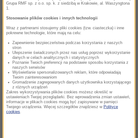
Grupa RMF sp. z o.o. sp. k. z siedzibą w Krakowie, al. Waszyngtona
nie miał żadnych dokumentów.
1.
Stosowanie plików cookies i innych technologii
Podczas rozprawy przed sądem w Malmoe
Wraz z partnerami stosujemy pliki cookies (tzw. ciasteczka) i inne
prokuratura zażądała dla całej trójki trzech miesięcy
pokrewne technologie, które mają na celu:
więzienia.
Zapewnienie bezpieczeństwa podczas korzystania z naszych
stron
Ulepszenie świadczonych przez nas usług poprzez wykorzystanie
danych w celach analitycznych i statystycznych
Dalsza część artykułu pod materiałem video:
Poznanie Twoich preferencji na podstawie sposobu korzystania z
naszych serwisów
Wyświetlanie spersonalizowanych reklam, które odpowiadają
Twoim zainteresowaniom
Gromadzenie zagregowanych danych użytkownika korzystającego
z różnych urządzeń
Zakres wykorzystywania plików cookies możesz określić w
ustawieniach Twojej przeglądarki. Bez wprowadzenia zmian ustawień,
informacje w plikach cookies mogą być zapisywane w pamięci
Twojego urządzenia. Więcej szczegółów znajdziesz w
Polityce
cookies
.