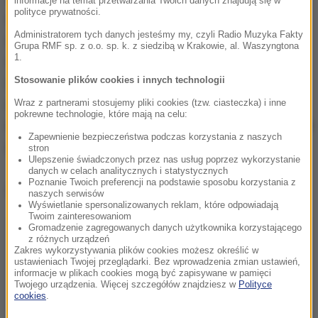
informacje na temat przetwarzania Twoich danych znajdują się w
polityce prywatności.
którzy doprowadzili do tego, którzy w tym wszystkim
Administratorem tych danych jesteśmy my, czyli Radio Muzyka Fakty
biorą udział, poniosą tego bardzo daleko idące
Grupa RMF sp. z o.o. sp. k. z siedzibą w Krakowie, al. Waszyngtona
1.
konsekwencje. Że w Polsce,
po trzydziestu paru
latach, zwycięży sprawiedliwość, że fatalnie
Stosowanie plików cookies i innych technologii
niesprawiedliwy i fatalnie nieefektywny system,
Wraz z partnerami stosujemy pliki cookies (tzw. ciasteczka) i inne
pokrewne technologie, które mają na celu:
który zdołaliśmy na osiem lat podważyć, zostanie do
Zapewnienie bezpieczeństwa podczas korzystania z naszych
końca złamany
- zaznaczył.
stron
Ulepszenie świadczonych przez nas usług poprzez wykorzystanie
danych w celach analitycznych i statystycznych
Poznanie Twoich preferencji na podstawie sposobu korzystania z
Dalsza część artykułu pod materiałem video:
naszych serwisów
Wyświetlanie spersonalizowanych reklam, które odpowiadają
Twoim zainteresowaniom
Gromadzenie zagregowanych danych użytkownika korzystającego
z różnych urządzeń
Zakres wykorzystywania plików cookies możesz określić w
ustawieniach Twojej przeglądarki. Bez wprowadzenia zmian ustawień,
informacje w plikach cookies mogą być zapisywane w pamięci
Twojego urządzenia. Więcej szczegółów znajdziesz w
Polityce
cookies
.