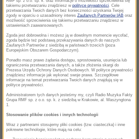
RMF sp. z o.o. sp. k. oraz informacje o możliwości sprzeciwienia się
takiemu przetwarzaniu znajdziesz w
polityce prywatności
. Cele
Najwyższego obecni byli także przewodniczący
przetwarzania Twoich danych bez konieczności uzyskania Twojej
zgody w oparciu o uzasadniony interes
Zaufanych Partnerów IAB
oraz
Obywateli RP Paweł Kasprzak, rzecznik Sądu
możliwość sprzeciwienia się takiemu przetwarzaniu znajdziesz w
ustawieniach zaawansowanych.
Najwyższego sędzia Michał Laskowski oraz legenda
Zgoda jest dobrowolna i możesz ją w dowolnym momencie wycofać,
antykomunistycznej opozycji Władysław Frasyniuk.
zgoda będzie też podstawą przekazywania danych do naszych
Zaufanych Partnerów z siedzibą w państwach trzecich (poza
Europejskim Obszarem Gospodarczym).
Dalsza część artykułu pod materiałem video:
Ponadto masz prawo żądania dostępu, sprostowania, usunięcia lub
ograniczenia przetwarzania danych, a także złożenia skargi do
Prezesa Urzędu Ochrony Danych Osobowych. W polityce prywatności
znajdziesz informacje jak wykonać swoje prawa. Szczegółowe
informacje na temat przetwarzania Twoich danych znajdują się w
polityce prywatności.
Administratorem tych danych jesteśmy my, czyli Radio Muzyka Fakty
Grupa RMF sp. z o.o. sp. k. z siedzibą w Krakowie, al. Waszyngtona
1.
Stosowanie plików cookies i innych technologii
Wraz z partnerami stosujemy pliki cookies (tzw. ciasteczka) i inne
pokrewne technologie, które mają na celu: