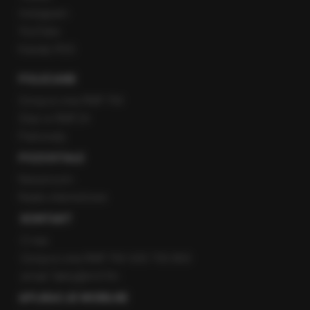
Instagram
YouTube
Kanały RSS
POLECANE
Gorąca Linia RMF FM
Staż w RMF24
Patronaty
POZOSTAŁE
Newsroom
Radio internetowe
KONTAKT
O nas
Gorąca Linia RMF FM: 600 700 800
email: fakty@rmf.fm
APLIKACJE MOBILNE