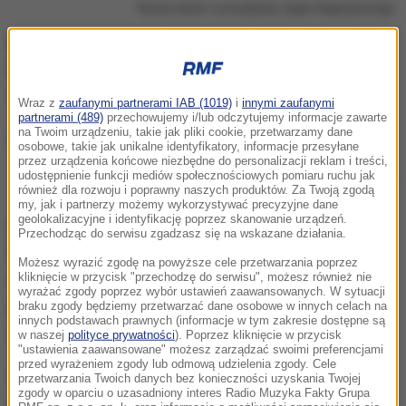
Nowy baner na budynku Sądu Najwyższego
Na nowym banerze widnieje cytat Andrzeja Frycza
Modrzewskiego "Sprawiedliwość jest ostoją mocy i
trwałości Rzeczypospolitej". Są też daty "1918-2018".
Wraz z
zaufanymi partnerami IAB (1019)
i
innymi zaufanymi
partnerami (489)
przechowujemy i/lub odczytujemy informacje zawarte
na Twoim urządzeniu, takie jak pliki cookie, przetwarzamy dane
osobowe, takie jak unikalne identyfikatory, informacje przesyłane
przez urządzenia końcowe niezbędne do personalizacji reklam i treści,
udostępnienie funkcji mediów społecznościowych pomiaru ruchu jak
Nowy baner na budynku Sądu Najwyższego
również dla rozwoju i poprawny naszych produktów. Za Twoją zgodą
my, jak i partnerzy możemy wykorzystywać precyzyjne dane
geolokalizacyjne i identyfikację poprzez skanowanie urządzeń.
Miesiąc temu na froncie budynku Sądu
Przechodząc do serwisu zgadzasz się na wskazane działania.
Najwyższego zawisł kilkumetrowy banner z
Możesz wyrazić zgodę na powyższe cele przetwarzania poprzez
kliknięcie w przycisk "przechodzę do serwisu", możesz również nie
napisem "Konstytucja". Został tam umieszczony
wyrażać zgody poprzez wybór ustawień zaawansowanych. W sytuacji
przez Obywateli RP. Zgodę na to - jak ustaliliśmy -
braku zgody będziemy przetwarzać dane osobowe w innych celach na
innych podstawach prawnych (informacje w tym zakresie dostępne są
wydał kierujący sądem Dariusz Zawistowski.
w naszej
polityce prywatności
). Poprzez kliknięcie w przycisk
"ustawienia zaawansowane" możesz zarządzać swoimi preferencjami
przed wyrażeniem zgody lub odmową udzielenia zgody. Cele
W trakcie wieszania bannera przed budynkiem Sądu
przetwarzania Twoich danych bez konieczności uzyskania Twojej
zgody w oparciu o uzasadniony interes Radio Muzyka Fakty Grupa
zgromadzili się Obywatele RP. Przed gmachem Sądu