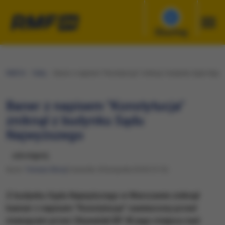
Słuchaj
RMF24
Fakty
Baner z napisem "Konstytucja" zniknął z budynku Sądu Najw
Baner z napisem "Konstytucja"
zniknął z budynku Sądu
Najwyższego
udostępnij
Autor:
Tomasz Skory
Czwartek, 8 listopada 2018 (15:13)
Z budynku Sądu Najwyższego w Warszawie zniknął
banner z napisem "Konstytucja" zawieszony przed
miesiącem przez Obywateli RP. W jego miejscu nad