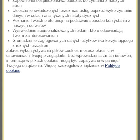
Zapewnienie bezpieczeństwa podczas korzystania z naszych
stron
Ulepszenie świadczonych przez nas usług poprzez wykorzystanie
danych w celach analitycznych i statystycznych
Kasprzak podczas briefingu prasowego powiedział
Poznanie Twoich preferencji na podstawie sposobu korzystania z
naszych serwisów
dziennikarzom, że Sad Najwyższy "dzięki
Wyświetlanie spersonalizowanych reklam, które odpowiadają
Twoim zainteresowaniom
odpowiedzialnej postawie" swoich sędziów trwa
Gromadzenie zagregowanych danych użytkownika korzystającego
jako "niezawisła władza sądownicza wciąż
z różnych urządzeń
Zakres wykorzystywania plików cookies możesz określić w
demokratycznej RP"
ustawieniach Twojej przeglądarki. Bez wprowadzenia zmian ustawień,
informacje w plikach cookies mogą być zapisywane w pamięci
Twojego urządzenia. Więcej szczegółów znajdziesz w
Polityce
Rzecznik SN Michał Laskowski potwierdził, że
cookies
.
kierownictwo SN wyraziło zgodę na umieszczenie
banneru. Zaznaczył, że nie oznacza to brania udziału
w sporze politycznym.
Kierownictwo sądu wyraziło zgodę na wywieszenie
tego bannera, właśnie dokładnie tego. To wcale nie
oznacza, że kierownictwo będzie się zgadzać na