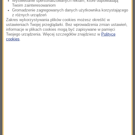
Wyświetlanie spersonalizowanych reklam, które odpowiadają
Twoim zainteresowaniom
Gromadzenie zagregowanych danych użytkownika korzystającego
z różnych urządzeń
Zakres wykorzystywania plików cookies możesz określić w
ustawieniach Twojej przeglądarki. Bez wprowadzenia zmian ustawień,
Nie udalo sie zaladowac embedu. Zobacz wpis na X
informacje w plikach cookies mogą być zapisywane w pamięci
Twojego urządzenia. Więcej szczegółów znajdziesz w
Polityce
cookies
.