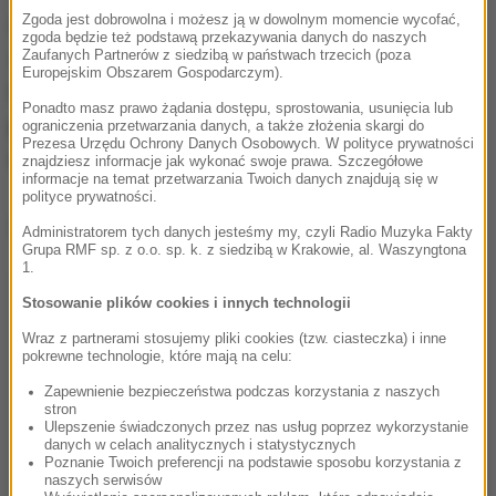
Zgoda jest dobrowolna i możesz ją w dowolnym momencie wycofać,
dwukrotnie wetował wcześniejsze projekty, sam
zgoda będzie też podstawą przekazywania danych do naszych
Zaufanych Partnerów z siedzibą w państwach trzecich (poza
skierował do Sejmu własny projekt ustawy o rynku
Europejskim Obszarem Gospodarczym).
kryptoaktywów. Jak podkreśla minister Berek,
Ponadto masz prawo żądania dostępu, sprostowania, usunięcia lub
prezydencki projekt "jest niemal dosłownie
ograniczenia przetwarzania danych, a także złożenia skargi do
Prezesa Urzędu Ochrony Danych Osobowych. W polityce prywatności
skopiowanym projektem rządowym"
.
znajdziesz informacje jak wykonać swoje prawa. Szczegółowe
informacje na temat przetwarzania Twoich danych znajdują się w
polityce prywatności.
Dalsza część artykułu pod materiałem video:
Administratorem tych danych jesteśmy my, czyli Radio Muzyka Fakty
Grupa RMF sp. z o.o. sp. k. z siedzibą w Krakowie, al. Waszyngtona
1.
Stosowanie plików cookies i innych technologii
Wraz z partnerami stosujemy pliki cookies (tzw. ciasteczka) i inne
pokrewne technologie, które mają na celu:
Zapewnienie bezpieczeństwa podczas korzystania z naszych
stron
Ulepszenie świadczonych przez nas usług poprzez wykorzystanie
danych w celach analitycznych i statystycznych
Poznanie Twoich preferencji na podstawie sposobu korzystania z
naszych serwisów