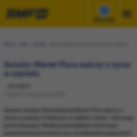
Słuchaj
RMF24
Fakty
Polityka
Senator Marek Plura walczy o życie w szpitalu
Senator Marek Plura walczy o życie
w szpitalu
udostępnij
Czwartek, 19 stycznia 2023 (18:20)
Senator Koalicji Obywatelskiej Marek Plura walczy o
życie w szpitalu. Polityk jest w ciężkim stanie - informuje
portal slazag.pl. Według nieoficjalnych informacji,
parlamentarzysta mierzy się z powikłaniami grypowymi.