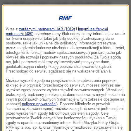
Marek Plura w nocy z wtorku na środę trafił do
szpitala w Katowicach. Chodzi
o problemy
oddechowe.
Stan Marka jest bardzo ciężki
- mówi
Wraz z
zaufanymi partnerami IAB (1019)
i
innymi zaufanymi
portalowi slazag.pl jeden z polityków PO.
partnerami (489)
przechowujemy i/lub odczytujemy informacje zawarte
na Twoim urządzeniu, takie jak pliki cookie, przetwarzamy dane
osobowe, takie jak unikalne identyfikatory, informacje przesyłane
Jak zaznaczono, rodzina senatora prosi o
przez urządzenia końcowe niezbędne do personalizacji reklam i treści,
uszanowanie prywatności.
udostępnienie funkcji mediów społecznościowych pomiaru ruchu jak
również dla rozwoju i poprawny naszych produktów. Za Twoją zgodą
my, jak i partnerzy możemy wykorzystywać precyzyjne dane
Informację o ciężkim stanie zdrowia potwierdził w
geolokalizacyjne i identyfikację poprzez skanowanie urządzeń.
Przechodząc do serwisu zgadzasz się na wskazane działania.
rozmowie z Interią przewodniczący klubu KO Borys
Możesz wyrazić zgodę na powyższe cele przetwarzania poprzez
Budka.
kliknięcie w przycisk "przechodzę do serwisu", możesz również nie
wyrażać zgody poprzez wybór ustawień zaawansowanych. W sytuacji
braku zgody będziemy przetwarzać dane osobowe w innych celach na
innych podstawach prawnych (informacje w tym zakresie dostępne są
Dalsza część artykułu pod materiałem video:
w naszej
polityce prywatności
). Poprzez kliknięcie w przycisk
"ustawienia zaawansowane" możesz zarządzać swoimi preferencjami
przed wyrażeniem zgody lub odmową udzielenia zgody. Cele
przetwarzania Twoich danych bez konieczności uzyskania Twojej
zgody w oparciu o uzasadniony interes Radio Muzyka Fakty Grupa
RMF sp. z o.o. sp. k. oraz informacje o możliwości sprzeciwienia się