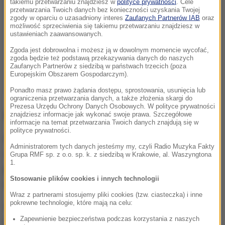
takiemu przetwarzaniu znajdziesz w
polityce prywatności
. Cele
przetwarzania Twoich danych bez konieczności uzyskania Twojej
zgody w oparciu o uzasadniony interes
Zaufanych Partnerów IAB
oraz
możliwość sprzeciwienia się takiemu przetwarzaniu znajdziesz w
ustawieniach zaawansowanych.
Zgoda jest dobrowolna i możesz ją w dowolnym momencie wycofać,
zgoda będzie też podstawą przekazywania danych do naszych
Zaufanych Partnerów z siedzibą w państwach trzecich (poza
Europejskim Obszarem Gospodarczym).
Ponadto masz prawo żądania dostępu, sprostowania, usunięcia lub
ograniczenia przetwarzania danych, a także złożenia skargi do
Prezesa Urzędu Ochrony Danych Osobowych. W polityce prywatności
Kim jest Marek Plura?
znajdziesz informacje jak wykonać swoje prawa. Szczegółowe
informacje na temat przetwarzania Twoich danych znajdują się w
polityce prywatności.
Marek Plura jest Ślązakiem. Urodził się 18 lipca 1970
Administratorem tych danych jesteśmy my, czyli Radio Muzyka Fakty
roku w Raciborzu.
Od urodzenia choruje na
Grupa RMF sp. z o.o. sp. k. z siedzibą w Krakowie, al. Waszyngtona
1.
postępujący zanik mięśni i porusza się wyłącznie
Stosowanie plików cookies i innych technologii
na wózku elektrycznym.
Wraz z partnerami stosujemy pliki cookies (tzw. ciasteczka) i inne
pokrewne technologie, które mają na celu:
W 2006 roku Marek Plura został radnym Rady Miasta
Zapewnienie bezpieczeństwa podczas korzystania z naszych
Katowice, był przewodniczącym Komisji Spraw