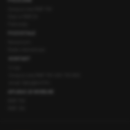
POLECANE
Gorąca Linia RMF FM
Staż w RMF24
Patronaty
POZOSTAŁE
Newsroom
Radio internetowe
KONTAKT
O nas
Gorąca Linia RMF FM: 600 700 800
email: fakty@rmf.fm
APLIKACJE MOBILNE
RMF FM
RMF ON