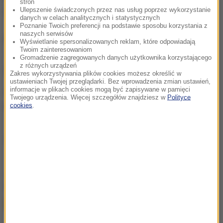
stron
Ulepszenie świadczonych przez nas usług poprzez wykorzystanie
Obywatelskich i Społecznych.
danych w celach analitycznych i statystycznych
Poznanie Twoich preferencji na podstawie sposobu korzystania z
naszych serwisów
Następnie - w latach 2007-2014 był posłem. Później
Wyświetlanie spersonalizowanych reklam, które odpowiadają
Twoim zainteresowaniom
- do 2019 r. - był europosłem. W obecnej kadencji
Gromadzenie zagregowanych danych użytkownika korzystającego
z różnych urządzeń
jest senatorem.
Zakres wykorzystywania plików cookies możesz określić w
ustawieniach Twojej przeglądarki. Bez wprowadzenia zmian ustawień,
informacje w plikach cookies mogą być zapisywane w pamięci
Aktywnie działa w Stowarzyszeniu Osób
Twojego urządzenia. Więcej szczegółów znajdziesz w
Polityce
Narodowości Śląskiej oraz w Związku Górnośląskim.
cookies
.
Źródło: RMF24
chcesz widzieć więcej artykułów od RMF24?
dodaj w
Google