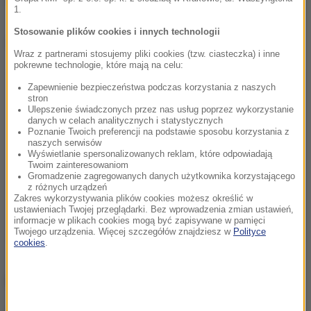
się ostatecznie na transfer do PiS-u.
1.
Stosowanie plików cookies i innych technologii
Dalsza część artykułu pod materiałem video:
Wraz z partnerami stosujemy pliki cookies (tzw. ciasteczka) i inne
pokrewne technologie, które mają na celu:
Zapewnienie bezpieczeństwa podczas korzystania z naszych
stron
Ulepszenie świadczonych przez nas usług poprzez wykorzystanie
danych w celach analitycznych i statystycznych
Poznanie Twoich preferencji na podstawie sposobu korzystania z
naszych serwisów
Wyświetlanie spersonalizowanych reklam, które odpowiadają
Twoim zainteresowaniom
Gromadzenie zagregowanych danych użytkownika korzystającego
z różnych urządzeń
Zakres wykorzystywania plików cookies możesz określić w
ustawieniach Twojej przeglądarki. Bez wprowadzenia zmian ustawień,
informacje w plikach cookies mogą być zapisywane w pamięci
Twojego urządzenia. Więcej szczegółów znajdziesz w
Polityce
cookies
.
ZOBACZ RÓWNIEŻ: