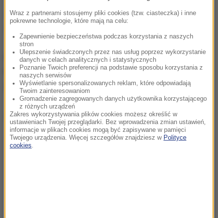
Ale każdy scenariusz jest możliwy, jutro będziemy
Wraz z partnerami stosujemy pliki cookies (tzw. ciasteczka) i inne
pokrewne technologie, które mają na celu:
więcej wiedzieć
- dodał.
Zapewnienie bezpieczeństwa podczas korzystania z naszych
stron
Ulepszenie świadczonych przez nas usług poprzez wykorzystanie
Gowin oświadczył z kolei, iż jego dymisja "jest de
danych w celach analitycznych i statystycznych
Poznanie Twoich preferencji na podstawie sposobu korzystania z
facto zerwaniem koalicji rządowej i końcem
naszych serwisów
Wyświetlanie spersonalizowanych reklam, które odpowiadają
Zjednoczonej Prawicy".
Twoim zainteresowaniom
Gromadzenie zagregowanych danych użytkownika korzystającego
z różnych urządzeń
Dalsza część artykułu pod materiałem video:
Zakres wykorzystywania plików cookies możesz określić w
ustawieniach Twojej przeglądarki. Bez wprowadzenia zmian ustawień,
informacje w plikach cookies mogą być zapisywane w pamięci
Twojego urządzenia. Więcej szczegółów znajdziesz w
Polityce
cookies
.