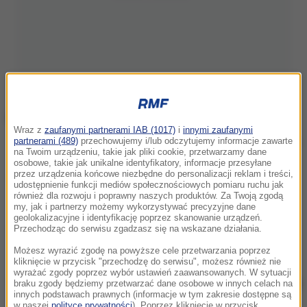
Wraz z
zaufanymi partnerami IAB (1017)
i
innymi zaufanymi
partnerami (489)
przechowujemy i/lub odczytujemy informacje zawarte
/
PAP
na Twoim urządzeniu, takie jak pliki cookie, przetwarzamy dane
osobowe, takie jak unikalne identyfikatory, informacje przesyłane
przez urządzenia końcowe niezbędne do personalizacji reklam i treści,
W sieci opublikowano tysiące zdjęć dzikich
udostępnienie funkcji mediów społecznościowych pomiaru ruchu jak
również dla rozwoju i poprawny naszych produktów. Za Twoją zgodą
zwierząt z fotopułapek.
my, jak i partnerzy możemy wykorzystywać precyzyjne dane
geolokalizacyjne i identyfikację poprzez skanowanie urządzeń.
Projekt WildINTEL zaprasza internautów do
Przechodząc do serwisu zgadzasz się na wskazane działania.
identyfikacji gatunków.
Możesz wyrazić zgodę na powyższe cele przetwarzania poprzez
kliknięcie w przycisk "przechodzę do serwisu", możesz również nie
wyrażać zgody poprzez wybór ustawień zaawansowanych. W sytuacji
Zebrane dane pomogą naukowcom oraz rozwiną
braku zgody będziemy przetwarzać dane osobowe w innych celach na
innych podstawach prawnych (informacje w tym zakresie dostępne są
sztuczną inteligencję.
w naszej
polityce prywatności
). Poprzez kliknięcie w przycisk