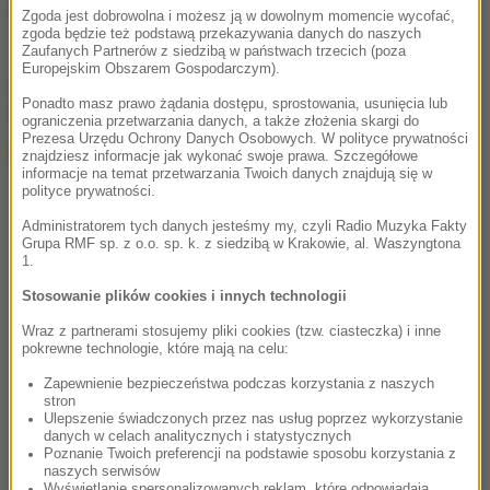
Źródło: brak
Zgoda jest dobrowolna i możesz ją w dowolnym momencie wycofać,
zgoda będzie też podstawą przekazywania danych do naszych
Zaufanych Partnerów z siedzibą w państwach trzecich (poza
Europejskim Obszarem Gospodarczym).
chcesz widzieć więcej artykułów od RMF24?
dodaj w
Ponadto masz prawo żądania dostępu, sprostowania, usunięcia lub
Google
ograniczenia przetwarzania danych, a także złożenia skargi do
Prezesa Urzędu Ochrony Danych Osobowych. W polityce prywatności
znajdziesz informacje jak wykonać swoje prawa. Szczegółowe
informacje na temat przetwarzania Twoich danych znajdują się w
polityce prywatności.
Administratorem tych danych jesteśmy my, czyli Radio Muzyka Fakty
Grupa RMF sp. z o.o. sp. k. z siedzibą w Krakowie, al. Waszyngtona
1.
Stosowanie plików cookies i innych technologii
Wraz z partnerami stosujemy pliki cookies (tzw. ciasteczka) i inne
pokrewne technologie, które mają na celu:
Zapewnienie bezpieczeństwa podczas korzystania z naszych
stron
Ulepszenie świadczonych przez nas usług poprzez wykorzystanie
danych w celach analitycznych i statystycznych
Poznanie Twoich preferencji na podstawie sposobu korzystania z
naszych serwisów
Wyświetlanie spersonalizowanych reklam, które odpowiadają