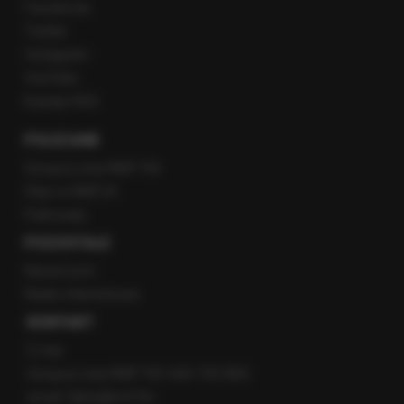
Facebook
Twitter
Instagram
YouTube
Kanały RSS
POLECANE
Gorąca Linia RMF FM
Staż w RMF24
Patronaty
POZOSTAŁE
Newsroom
Radio internetowe
KONTAKT
O nas
Gorąca Linia RMF FM: 600 700 800
email: fakty@rmf.fm