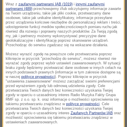
Wraz z
zaufanymi partnerami IAB (1019)
i
innymi zaufanymi
partnerami (489)
przechowujemy i/lub odczytujemy informacje zawarte
na Twoim urządzeniu, takie jak pliki cookie, przetwarzamy dane
osobowe, takie jak unikalne identyfikatory, informacje przesyłane
przez urządzenia końcowe niezbędne do personalizacji reklam i treści,
udostępnienie funkcji mediów społecznościowych pomiaru ruchu jak
również dla rozwoju i poprawny naszych produktów. Za Twoją zgodą
my, jak i partnerzy możemy wykorzystywać precyzyjne dane
geolokalizacyjne i identyfikację poprzez skanowanie urządzeń.
Przechodząc do serwisu zgadzasz się na wskazane działania.
Każdy z uczestników konkursu musi nagrać 2-
Możesz wyrazić zgodę na powyższe cele przetwarzania poprzez
minutowy film o tematyce dowolnej. Dzieło należy
kliknięcie w przycisk "przechodzę do serwisu", możesz również nie
wyrażać zgody poprzez wybór ustawień zaawansowanych. W sytuacji
później przesłać do operatora sieci komórkowej.
braku zgody będziemy przetwarzać dane osobowe w innych celach na
innych podstawach prawnych (informacje w tym zakresie dostępne są
Wszystkie filmy będzie można obejrzeć w swoim
w naszej
polityce prywatności
). Poprzez kliknięcie w przycisk
"ustawienia zaawansowane" możesz zarządzać swoimi preferencjami
telefonie, zamawiając je w specjalnym serwisie.
przed wyrażeniem zgody lub odmową udzielenia zgody. Cele
przetwarzania Twoich danych bez konieczności uzyskania Twojej
zgody w oparciu o uzasadniony interes Radio Muzyka Fakty Grupa
Reżyser najlepszego filmu otrzyma 10 tys. euro.
RMF sp. z o.o. sp. k. oraz informacje o możliwości sprzeciwienia się
takiemu przetwarzaniu znajdziesz w
polityce prywatności
. Cele
23:30
przetwarzania Twoich danych bez konieczności uzyskania Twojej
zgody w oparciu o uzasadniony interes
Zaufanych Partnerów IAB
oraz
możliwość sprzeciwienia się takiemu przetwarzaniu znajdziesz w
ustawieniach zaawansowanych.