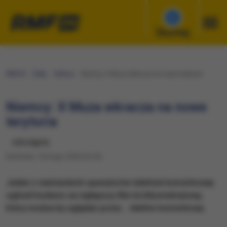
Słuchaj
RMF24
Fakty
Kultura
Niemcy: X Muza wkracza na nowe terytoria
Niemcy: X Muza wkracza na nowe
terytoria
udostępnij
Niedziela, 15 lutego 2004 (23:30)
Jeden z niemieckich operatorów telefonii komórkowej
ogłosił konkurs na najlepszy film krótkometrażowy,
który można by oglądać przez... telefon komórkowy.