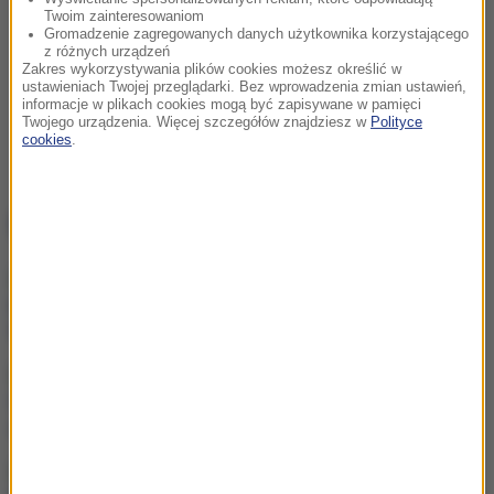
Twoim zainteresowaniom
Gromadzenie zagregowanych danych użytkownika korzystającego
z różnych urządzeń
Zakres wykorzystywania plików cookies możesz określić w
ustawieniach Twojej przeglądarki. Bez wprowadzenia zmian ustawień,
informacje w plikach cookies mogą być zapisywane w pamięci
Twojego urządzenia. Więcej szczegółów znajdziesz w
Polityce
cookies
.
NAJWAŻNIEJSZE FAKTY
Ukraina wydała zgodę na
kolejne ekshumacje na
Wołyniu
Polacy kontra Ukraińcy.
Statystyki dotyczące pracy
a polityczna narracja
„Nie jest dobrze”. Hunter