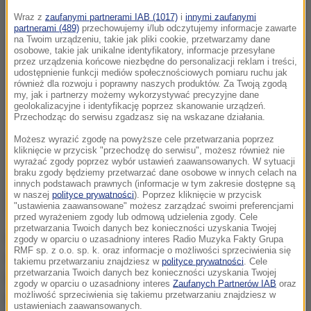
Wraz z
zaufanymi partnerami IAB (1017)
i
innymi zaufanymi
partnerami (489)
przechowujemy i/lub odczytujemy informacje zawarte
na Twoim urządzeniu, takie jak pliki cookie, przetwarzamy dane
osobowe, takie jak unikalne identyfikatory, informacje przesyłane
przez urządzenia końcowe niezbędne do personalizacji reklam i treści,
udostępnienie funkcji mediów społecznościowych pomiaru ruchu jak
również dla rozwoju i poprawny naszych produktów. Za Twoją zgodą
my, jak i partnerzy możemy wykorzystywać precyzyjne dane
geolokalizacyjne i identyfikację poprzez skanowanie urządzeń.
Przechodząc do serwisu zgadzasz się na wskazane działania.
Możesz wyrazić zgodę na powyższe cele przetwarzania poprzez
kliknięcie w przycisk "przechodzę do serwisu", możesz również nie
wyrażać zgody poprzez wybór ustawień zaawansowanych. W sytuacji
braku zgody będziemy przetwarzać dane osobowe w innych celach na
innych podstawach prawnych (informacje w tym zakresie dostępne są
w naszej
polityce prywatności
). Poprzez kliknięcie w przycisk
"ustawienia zaawansowane" możesz zarządzać swoimi preferencjami
przed wyrażeniem zgody lub odmową udzielenia zgody. Cele
przetwarzania Twoich danych bez konieczności uzyskania Twojej
Co drugi rok, w lata nieparzyste, nagrody są wręczane
zgody w oparciu o uzasadniony interes Radio Muzyka Fakty Grupa
RMF sp. z o.o. sp. k. oraz informacje o możliwości sprzeciwienia się
w Berlinie, gdzie Akademia ma swoją siedzibę. W
takiemu przetwarzaniu znajdziesz w
polityce prywatności
. Cele
przetwarzania Twoich danych bez konieczności uzyskania Twojej
latach parzystych ceremonie odbywają się w innych
zgody w oparciu o uzasadniony interes
Zaufanych Partnerów IAB
oraz
możliwość sprzeciwienia się takiemu przetwarzaniu znajdziesz w
miastach europejskich - w tym roku będzie to
ustawieniach zaawansowanych.