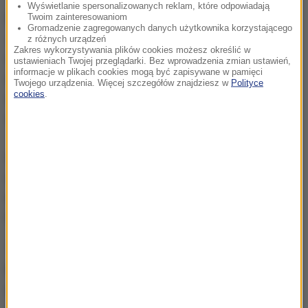
Wyświetlanie spersonalizowanych reklam, które odpowiadają
Dzień przed galą, 9 grudnia, odbędzie się spotkanie z
Twoim zainteresowaniom
Gromadzenie zagregowanych danych użytkownika korzystającego
Jeanem-Claudem Carrièrem - laureatem Nagrody za
z różnych urządzeń
Zakres wykorzystywania plików cookies możesz określić w
całokształt twórczości (Lifetime Achievement
ustawieniach Twojej przeglądarki. Bez wprowadzenia zmian ustawień,
informacje w plikach cookies mogą być zapisywane w pamięci
Award). W programie pokaz filmu "Danton" - według
Twojego urządzenia. Więcej szczegółów znajdziesz w
Polityce
cookies
.
scenariusza Carrièra w reżyserii Andrzeja Wajdy. W
spotkaniu wezmą udział polscy aktorzy.
W niedzielę o godz. 11 widzowie będą mogli
uczestniczyć w pokazie filmu nagrodzonego główną
nagrodą przyznawaną przez Europejską Akademię
Filmową.
Transmisję z ceremonii wręczenia Europejskich
Nagród Filmowych będzie można zobaczyć we
wrocławskim Kinie Nowe Horyzonty. Początek w