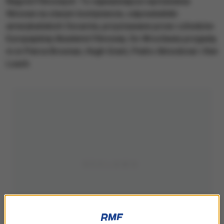
Nagród Filmowych. To najważniejsze wyróżnienia
filmowe na starym kontynencie, odpowiedniki
amerykańskich Oscarów, przyznawane przez członków
Europejskiej Akademii Filmowej. Do Wrocławia przyjadą
m.in Pierce Brosnan, Hugh Grant, Pedro Almodovar i Ken
Loach.