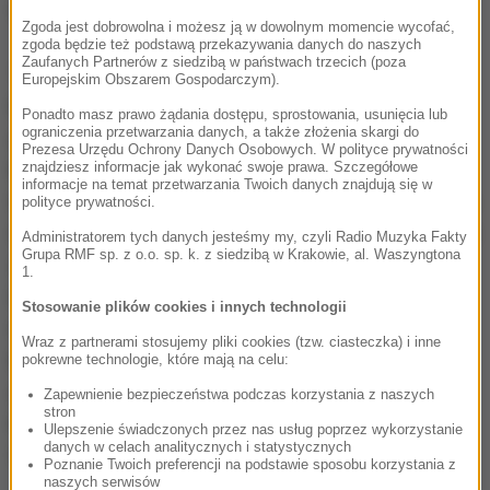
Wrocław - Europejska Stolicy Kultury 2016.
Zgoda jest dobrowolna i możesz ją w dowolnym momencie wycofać,
zgoda będzie też podstawą przekazywania danych do naszych
Zaufanych Partnerów z siedzibą w państwach trzecich (poza
Tegoroczni laureaci i nominowani do Europejskich
Europejskim Obszarem Gospodarczym).
Nagród Filmowych to m.in.: aktor Pierce Brosnan -
Ponadto masz prawo żądania dostępu, sprostowania, usunięcia lub
ograniczenia przetwarzania danych, a także złożenia skargi do
gość honorowy, nagrodzony za wkład w światową
Prezesa Urzędu Ochrony Danych Osobowych. W polityce prywatności
kinematografię, scenarzysta Jean-Claude Carrière -
znajdziesz informacje jak wykonać swoje prawa. Szczegółowe
informacje na temat przetwarzania Twoich danych znajdują się w
laureat nagrody za całokształt twórczości, aktor Hugh
polityce prywatności.
Grant - nominowany w kategorii Europejski Aktor 2016
Administratorem tych danych jesteśmy my, czyli Radio Muzyka Fakty
Grupa RMF sp. z o.o. sp. k. z siedzibą w Krakowie, al. Waszyngtona
za rolę w filmie "Boska Florence", aktorka Isabelle
1.
Huppert nominowana za rolę w filmie "Elle" czy
Stosowanie plików cookies i innych technologii
reżyserka Maren Ade nominowana aż w pięciu
Wraz z partnerami stosujemy pliki cookies (tzw. ciasteczka) i inne
kategoriach za film "Toni Erdmann". W zaszczytnym
pokrewne technologie, które mają na celu:
gronie znaleźli się także reżyserzy Pedro Almodóvar i
Zapewnienie bezpieczeństwa podczas korzystania z naszych
stron
Ken Loach. Gospodarzem wieczoru będzie Maciej
Ulepszenie świadczonych przez nas usług poprzez wykorzystanie
danych w celach analitycznych i statystycznych
Stuhr.
Poznanie Twoich preferencji na podstawie sposobu korzystania z
naszych serwisów