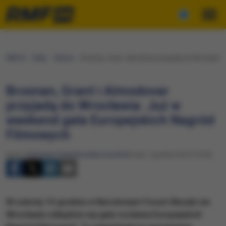
RMF24
Fakty
Kultura
Brosnan, Grant i Almodovar przyjadą do Wrocławia
Brosnan, Grant i Almodovar
przyjadą do Wrocławia. Już w
weekend gala Europejskich Nagród
Filmowych
Autor:
Katarzyna Sobiechowska-Szuchta
Środa, 7 grudnia 2016 (15:39)
W sobotę 10 grudnia w Narodowym Forum Muzyki we
Wrocławiu odbędzie się gala rozdania Europejskich