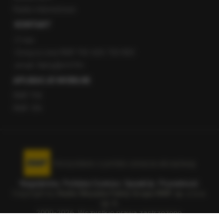
Radio internetowe
KONTAKT
O nas
Gorąca Linia RMF FM: 600 700 800
email: fakty@rmf.fm
APLIKACJE MOBILNE
RMF FM
RMF ON
Korzystanie z portalu oznacza akceptację
Regulaminu
.
Polityka Cookies
.
SpeakUp
.
Prywatność
.
Copyright by
Radio Muzyka Fakty Grupa RMF sp. z o.o.
sp. k.
2009-2026. Wszystkie prawa zastrzeżone.