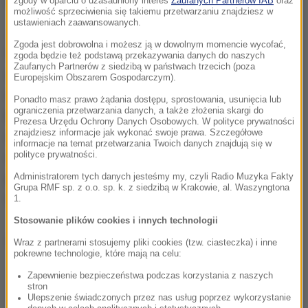
wzbronionych dzieciom.
zgody w oparciu o uzasadniony interes
Zaufanych Partnerów IAB
oraz
możliwość sprzeciwienia się takiemu przetwarzaniu znajdziesz w
ustawieniach zaawansowanych.
Jak wynika z raportu Turkmen.News, mimo
Zgoda jest dobrowolna i możesz ją w dowolnym momencie wycofać,
formalnych zakazów i wdrożenia mechanizmów
zgoda będzie też podstawą przekazywania danych do naszych
Zaufanych Partnerów z siedzibą w państwach trzecich (poza
skargowych oraz kampanii informacyjnych, w 2025
Europejskim Obszarem Gospodarczym).
roku liczba dzieci pracujących przy zbiorach
Ponadto masz prawo żądania dostępu, sprostowania, usunięcia lub
ograniczenia przetwarzania danych, a także złożenia skargi do
bawełny wzrosła. Urzędnicy coraz częściej
Prezesa Urzędu Ochrony Danych Osobowych. W polityce prywatności
znajdziesz informacje jak wykonać swoje prawa. Szczegółowe
utrudniali monitoring prowadzony przez MOP,
informacje na temat przetwarzania Twoich danych znajdują się w
polityce prywatności.
ograniczali dostęp do miejsc kontroli i wywierali
presję na osoby mogące przekazywać informacje o
Administratorem tych danych jesteśmy my, czyli Radio Muzyka Fakty
Grupa RMF sp. z o.o. sp. k. z siedzibą w Krakowie, al. Waszyngtona
naruszeniach.
1.
Stosowanie plików cookies i innych technologii
Dalsza część artykułu pod materiałem video:
Wraz z partnerami stosujemy pliki cookies (tzw. ciasteczka) i inne
pokrewne technologie, które mają na celu:
Zapewnienie bezpieczeństwa podczas korzystania z naszych
stron
Ulepszenie świadczonych przez nas usług poprzez wykorzystanie