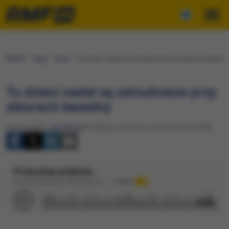
RMF24
Fakty
Świat
Tu dzieci nadal są zatrudniane przy zbiorach bawełny
Tu dzieci nadal są zatrudniane przy
zbiorach bawełny
Opracowanie:
Jan Matoga
Publikacja: Sobota, 6 czerwca 2026 (20:38)
Posłuchaj artykułu
Dźwięk wygenerowany automatycznie
Podkład
2:08