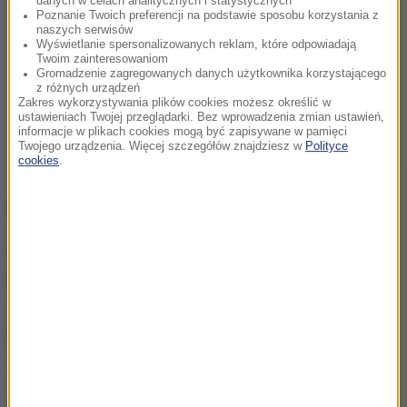
danych w celach analitycznych i statystycznych
Poznanie Twoich preferencji na podstawie sposobu korzystania z
naszych serwisów
Wyświetlanie spersonalizowanych reklam, które odpowiadają
Twoim zainteresowaniom
Gromadzenie zagregowanych danych użytkownika korzystającego
z różnych urządzeń
Zakres wykorzystywania plików cookies możesz określić w
ustawieniach Twojej przeglądarki. Bez wprowadzenia zmian ustawień,
informacje w plikach cookies mogą być zapisywane w pamięci
Twojego urządzenia. Więcej szczegółów znajdziesz w
Polityce
cookies
.
Problem nadal istnieje
Niezależni obserwatorzy podkreślają, że problem
pracy przymusowej, w tym pracy dzieci, nie został
wyeliminowany. Do zbiorów nadal kierowano
pracowników budżetówki oraz studentów, a
urzędnicy utrudniali dostęp niezależnym
obserwatorom próbującym monitorować