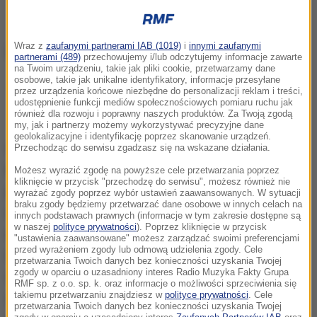
Wraz z
zaufanymi partnerami IAB (1019)
i
innymi zaufanymi
partnerami (489)
przechowujemy i/lub odczytujemy informacje zawarte
na Twoim urządzeniu, takie jak pliki cookie, przetwarzamy dane
osobowe, takie jak unikalne identyfikatory, informacje przesyłane
Po więcej aktualnych informacji zapraszamy
przez urządzenia końcowe niezbędne do personalizacji reklam i treści,
udostępnienie funkcji mediów społecznościowych pomiaru ruchu jak
do
RMF24.pl
również dla rozwoju i poprawny naszych produktów. Za Twoją zgodą
my, jak i partnerzy możemy wykorzystywać precyzyjne dane
geolokalizacyjne i identyfikację poprzez skanowanie urządzeń.
W maju 2024 roku władze Turkmenistanu oraz
Przechodząc do serwisu zgadzasz się na wskazane działania.
Międzynarodowa Organizacja Pracy (MOP) przyjęły
Możesz wyrazić zgodę na powyższe cele przetwarzania poprzez
kliknięcie w przycisk "przechodzę do serwisu", możesz również nie
plan współpracy na lata 2024-2025, mający na celu
wyrażać zgody poprzez wybór ustawień zaawansowanych. W sytuacji
braku zgody będziemy przetwarzać dane osobowe w innych celach na
eliminację pracy przymusowej i
pracy dzieci przy
innych podstawach prawnych (informacje w tym zakresie dostępne są
w naszej
polityce prywatności
). Poprzez kliknięcie w przycisk
zbiorach bawełny
. W lipcu 2024 roku turkmeńskie
"ustawienia zaawansowane" możesz zarządzać swoimi preferencjami
przed wyrażeniem zgody lub odmową udzielenia zgody. Cele
ministerstwo pracy formalnie zakazało zatrudniania
przetwarzania Twoich danych bez konieczności uzyskania Twojej
zgody w oparciu o uzasadniony interes Radio Muzyka Fakty Grupa
osób poniżej 18. roku życia przy zbiorach, a zawody
RMF sp. z o.o. sp. k. oraz informacje o możliwości sprzeciwienia się
takiemu przetwarzaniu znajdziesz w
polityce prywatności
. Cele
związane z uprawą bawełny wpisano na listę prac
przetwarzania Twoich danych bez konieczności uzyskania Twojej