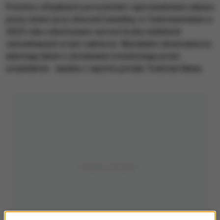
Pomimo oficjalnych porozumień i wprowadzenia zakazu
pracy dzieci przy zbiorach bawełny, w Turkmenistanie w
2025 roku odnotowano wzrost liczby nieletnich
zatrudnianych w tym sektorze. Niezależni obserwatorzy
alarmują także o utrudnianiu monitoringu przez
urzędników - wynika z raportu portalu Turkmen.News.