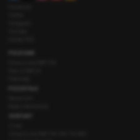
Facebook
Twitter
Instagram
YouTube
Kanały RSS
POLECANE
Gorąca Linia RMF FM
Staż w RMF24
Patronaty
POZOSTAŁE
Newsroom
Radio internetowe
KONTAKT
O nas
Gorąca Linia RMF FM: 600 700 800