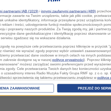
i partnerami IAB (1019)
i
innymi zaufanymi partnerami (489)
przechow
ormacje zawarte na Twoim urządzeniu, takie jak pliki cookie, przetwar
jak unikalne identyfikatory, informacje przesyłane przez urządzenia k
i reklam i treści, udostępnienie funkcji mediów społecznościowych pom
woju i poprawny naszych produktów. Za Twoją zgodą my, jak i partner
recyzyjne dane geolokalizacyjne i identyfikację poprzez skanowanie u
serwisu zgadzasz się na wskazane działania.
zgodę na powyższe cele przetwarzania poprzez kliknięcie w przycisk 
z również nie wyrażać zgody poprzez wybór ustawień zaawansowanych
dziemy przetwarzać dane osobowe w innych celach na innych podsta
ym zakresie dostępne są w naszej
polityce prywatności
). Poprzez kliknię
awansowane" możesz zarządzać swoimi preferencjami przed wyrażenie
ia zgody. Cele przetwarzania Twoich danych bez konieczności uzyska
 o uzasadniony interes Radio Muzyka Fakty Grupa RMF sp. z o.o. sp. k
żliwości sprzeciwienia się takiemu przetwarzaniu znajdziesz w
polityce
nia Twoich danych bez konieczności uzyskania Twojej zgody w oparci
ch Partnerów IAB
oraz możliwość sprzeciwienia się takiemu przetwarza
IENIA ZAAWANSOWANE
PRZEJDŹ DO SERW
aawansowanych.
rowolna i możesz ją w dowolnym momencie wycofać, zgoda będzie też
anych do naszych Zaufanych Partnerów z siedzibą w państwach trzec
szarem Gospodarczym).