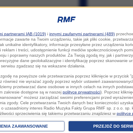
i partnerami IAB (1019)
i
innymi zaufanymi partnerami (489)
przechow
ormacje zawarte na Twoim urządzeniu, takie jak pliki cookie, przetwar
jak unikalne identyfikatory, informacje przesyłane przez urządzenia k
i reklam i treści, udostępnienie funkcji mediów społecznościowych pom
woju i poprawny naszych produktów. Za Twoją zgodą my, jak i partner
recyzyjne dane geolokalizacyjne i identyfikację poprzez skanowanie u
serwisu zgadzasz się na wskazane działania.
zgodę na powyższe cele przetwarzania poprzez kliknięcie w przycisk 
z również nie wyrażać zgody poprzez wybór ustawień zaawansowanych
dziemy przetwarzać dane osobowe w innych celach na innych podsta
ym zakresie dostępne są w naszej
polityce prywatności
). Poprzez kliknię
awansowane" możesz zarządzać swoimi preferencjami przed wyrażenie
ia zgody. Cele przetwarzania Twoich danych bez konieczności uzyska
 ery Zełenskiego?
Najnowsze dane o bezroboci
 o uzasadniony interes Radio Muzyka Fakty Grupa RMF sp. z o.o. sp. k
ujące wyniki nowego
powiaty wyróżniają się na tle
żliwości sprzeciwienia się takiemu przetwarzaniu znajdziesz w
polityce
żu
reszty
nia Twoich danych bez konieczności uzyskania Twojej zgody w oparci
ch Partnerów IAB
oraz możliwość sprzeciwienia się takiemu przetwarza
IENIA ZAAWANSOWANE
PRZEJDŹ DO SERW
aawansowanych.