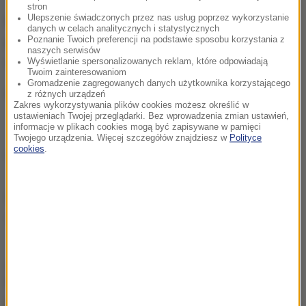
stron
Ulepszenie świadczonych przez nas usług poprzez wykorzystanie
Krzysztof P. był wcześniej karany za pobicie,
danych w celach analitycznych i statystycznych
prokuratura ustala, czy będzie odpowiadać w
Poznanie Twoich preferencji na podstawie sposobu korzystania z
naszych serwisów
warunkach recydywy.
Wyświetlanie spersonalizowanych reklam, które odpowiadają
Twoim zainteresowaniom
Gromadzenie zagregowanych danych użytkownika korzystającego
Grozi mu od 6 miesięcy do 8 lat więzienia.
z różnych urządzeń
Zakres wykorzystywania plików cookies możesz określić w
ustawieniach Twojej przeglądarki. Bez wprowadzenia zmian ustawień,
informacje w plikach cookies mogą być zapisywane w pamięci
Twojego urządzenia. Więcej szczegółów znajdziesz w
Polityce
cookies
.
(e)
Źródło: RMF FM
pobicie
Tagi:
chcesz widzieć więcej artykułów od RMF24?
dodaj w
Google