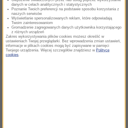
danych w celach analitycznych i statystycznych
Poznanie Twoich preferencji na podstawie sposobu korzystania z
naszych serwisów
Wyświetlanie spersonalizowanych reklam, które odpowiadają
Twoim zainteresowaniom
Źródło: RMF FM/PAP
Gromadzenie zagregowanych danych użytkownika korzystającego
z różnych urządzeń
Zakres wykorzystywania plików cookies możesz określić w
ustawieniach Twojej przeglądarki. Bez wprowadzenia zmian ustawień,
chcesz widzieć więcej artykułów od RMF24?
dodaj w
informacje w plikach cookies mogą być zapisywane w pamięci
Twojego urządzenia. Więcej szczegółów znajdziesz w
Polityce
Google
cookies
.