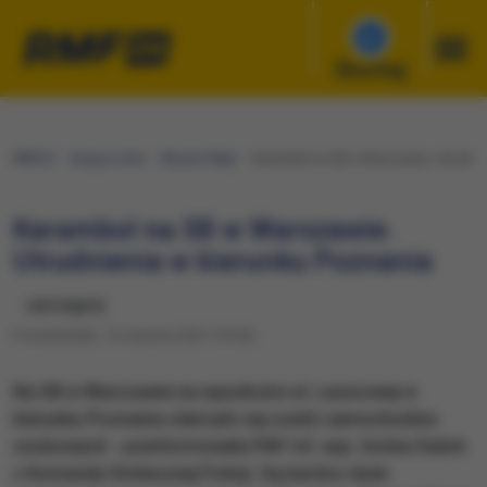
Słuchaj
RMF24
Gorąca Linia
Wasze Fakty
Karambol na S8 w Warszawie. Utrudnie
Karambol na S8 w Warszawie.
Utrudnienia w kierunku Poznania
udostępnij
Poniedziałek, 14 czerwca 2021 (10:02)
Na S8 w Warszawie na wysokości ul. Lazurowej w
kierunku Poznania zderzyło się sześć samochodów
osobowych - poinformowała PAP mł. asp. Irmina Sulich
z Komendy Stołecznej Policji. Są bardzo duże