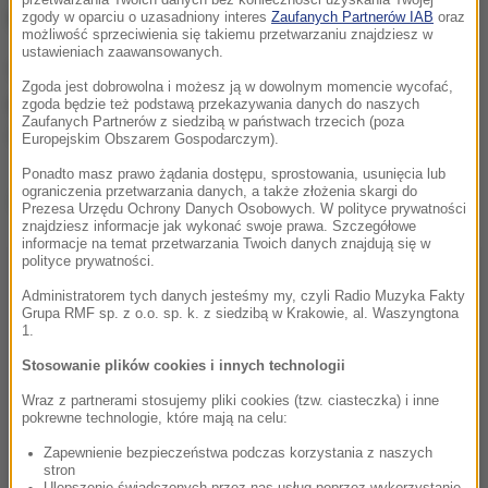
lewy pas na jezdni w kierunku Poznania.
zgody w oparciu o uzasadniony interes
Zaufanych Partnerów IAB
oraz
możliwość sprzeciwienia się takiemu przetwarzaniu znajdziesz w
ustawieniach zaawansowanych.
Utrudnienia mogą potrwać nawet do godz. 11 -
Zgoda jest dobrowolna i możesz ją w dowolnym momencie wycofać,
podaje Generalna Dyrekcja Dróg Krajowych i
zgoda będzie też podstawą przekazywania danych do naszych
Zaufanych Partnerów z siedzibą w państwach trzecich (poza
Autostrad.
Europejskim Obszarem Gospodarczym).
Ponadto masz prawo żądania dostępu, sprostowania, usunięcia lub
ograniczenia przetwarzania danych, a także złożenia skargi do
Dalsza część artykułu pod materiałem video:
Prezesa Urzędu Ochrony Danych Osobowych. W polityce prywatności
znajdziesz informacje jak wykonać swoje prawa. Szczegółowe
informacje na temat przetwarzania Twoich danych znajdują się w
polityce prywatności.
Administratorem tych danych jesteśmy my, czyli Radio Muzyka Fakty
Grupa RMF sp. z o.o. sp. k. z siedzibą w Krakowie, al. Waszyngtona
1.
Stosowanie plików cookies i innych technologii
Wraz z partnerami stosujemy pliki cookies (tzw. ciasteczka) i inne
pokrewne technologie, które mają na celu:
Zapewnienie bezpieczeństwa podczas korzystania z naszych
stron
Ulepszenie świadczonych przez nas usług poprzez wykorzystanie