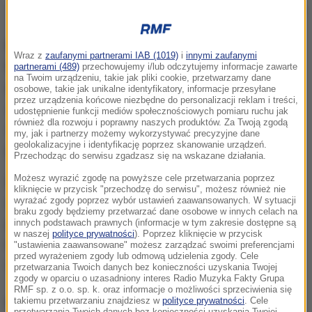
Zdjęcie ilustracyjne
Do zdarzenia doszło około godz. 8.30 na S8 w
Wraz z
zaufanymi partnerami IAB (1019)
i
innymi zaufanymi
Warszawie pomiędzy węzłem
Prymasa Tysiąclecia
partnerami (489)
przechowujemy i/lub odczytujemy informacje zawarte
na Twoim urządzeniu, takie jak pliki cookie, przetwarzamy dane
a węzłem Lazurowa
.
Zderzyło się sześć
osobowe, takie jak unikalne identyfikatory, informacje przesyłane
przez urządzenia końcowe niezbędne do personalizacji reklam i treści,
samochodów osobowych jadących w kierunku
udostępnienie funkcji mediów społecznościowych pomiaru ruchu jak
również dla rozwoju i poprawny naszych produktów. Za Twoją zgodą
Poznania
- tłumaczyła policjantka. Jak dodała
my, jak i partnerzy możemy wykorzystywać precyzyjne dane
geolokalizacyjne i identyfikację poprzez skanowanie urządzeń.
policjantka, wszyscy kierowcy byli trzeźwi.
Przechodząc do serwisu zgadzasz się na wskazane działania.
Możesz wyrazić zgodę na powyższe cele przetwarzania poprzez
Dwóm osobom rannym jest udzielana pomoc
kliknięcie w przycisk "przechodzę do serwisu", możesz również nie
wyrażać zgody poprzez wybór ustawień zaawansowanych. W sytuacji
medyczna. Na miejscu są cztery zastępy straży
braku zgody będziemy przetwarzać dane osobowe w innych celach na
pożarnej - przekazał w rozmowie z TVN Warszawa
innych podstawach prawnych (informacje w tym zakresie dostępne są
w naszej
polityce prywatności
). Poprzez kliknięcie w przycisk
Michał Skrzypa z Komendy Miejskiej Państwowej
"ustawienia zaawansowane" możesz zarządzać swoimi preferencjami
przed wyrażeniem zgody lub odmową udzielenia zgody. Cele
Straży Pożarnej.
przetwarzania Twoich danych bez konieczności uzyskania Twojej
zgody w oparciu o uzasadniony interes Radio Muzyka Fakty Grupa
RMF sp. z o.o. sp. k. oraz informacje o możliwości sprzeciwienia się
takiemu przetwarzaniu znajdziesz w
polityce prywatności
. Cele
W związku ze zdarzeniem zablokowany został
przetwarzania Twoich danych bez konieczności uzyskania Twojej