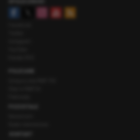
SPOŁECZNOŚĆ
Facebook
Twitter
Instagram
YouTube
Kanały RSS
POLECANE
Gorąca Linia RMF FM
Staż w RMF24
Patronaty
POZOSTAŁE
Newsroom
Radio internetowe
KONTAKT