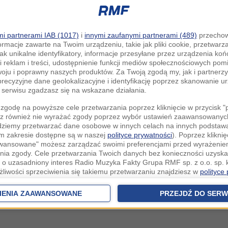
i partnerami IAB (1017)
i
innymi zaufanymi partnerami (489)
przechow
ormacje zawarte na Twoim urządzeniu, takie jak pliki cookie, przetwar
jak unikalne identyfikatory, informacje przesyłane przez urządzenia k
i reklam i treści, udostępnienie funkcji mediów społecznościowych pom
woju i poprawny naszych produktów. Za Twoją zgodą my, jak i partner
recyzyjne dane geolokalizacyjne i identyfikację poprzez skanowanie u
serwisu zgadzasz się na wskazane działania.
Czarne wdowy z Rosji polują
świeżych rekrutów
t na popularnym
zgodę na powyższe cele przetwarzania poprzez kliknięcie w przycisk 
jskim lotnisku. Możliwe
z również nie wyrażać zgody poprzez wybór ustawień zaawansowanych
dziemy przetwarzać dane osobowe w innych celach na innych podsta
ienia
ym zakresie dostępne są w naszej
polityce prywatności
). Poprzez kliknię
awansowane" możesz zarządzać swoimi preferencjami przed wyrażenie
ia zgody. Cele przetwarzania Twoich danych bez konieczności uzyska
 o uzasadniony interes Radio Muzyka Fakty Grupa RMF sp. z o.o. sp. k
żliwości sprzeciwienia się takiemu przetwarzaniu znajdziesz w
polityce
nia Twoich danych bez konieczności uzyskania Twojej zgody w oparci
ch Partnerów IAB
oraz możliwość sprzeciwienia się takiemu przetwarza
IENIA ZAAWANSOWANE
PRZEJDŹ DO SERW
aawansowanych.
rowolna i możesz ją w dowolnym momencie wycofać, zgoda będzie też
anych do naszych Zaufanych Partnerów z siedzibą w państwach trzec