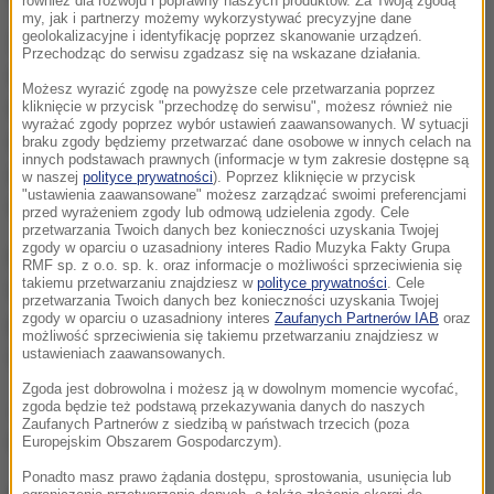
również dla rozwoju i poprawny naszych produktów. Za Twoją zgodą
my, jak i partnerzy możemy wykorzystywać precyzyjne dane
geolokalizacyjne i identyfikację poprzez skanowanie urządzeń.
Zdecydowana większość badanych, bo aż 78 proc.
Przechodząc do serwisu zgadzasz się na wskazane działania.
uważa, że ustawa zachęci Polaków do segregacji
Możesz wyrazić zgodę na powyższe cele przetwarzania poprzez
odpadów i w efekcie więcej odpadów będzie
kliknięcie w przycisk "przechodzę do serwisu", możesz również nie
wyrażać zgody poprzez wybór ustawień zaawansowanych. W sytuacji
odzyskiwanych, przygotowanych do ponownego
braku zgody będziemy przetwarzać dane osobowe w innych celach na
innych podstawach prawnych (informacje w tym zakresie dostępne są
użycia i przetwarzanych, a mniej trafiać będzie na
w naszej
polityce prywatności
). Poprzez kliknięcie w przycisk
"ustawienia zaawansowane" możesz zarządzać swoimi preferencjami
wysypiska.
przed wyrażeniem zgody lub odmową udzielenia zgody. Cele
przetwarzania Twoich danych bez konieczności uzyskania Twojej
zgody w oparciu o uzasadniony interes Radio Muzyka Fakty Grupa
Ponad połowa ankietowanych - 53 proc. - zgadza się
RMF sp. z o.o. sp. k. oraz informacje o możliwości sprzeciwienia się
takiemu przetwarzaniu znajdziesz w
polityce prywatności
. Cele
też z opinią, że wskutek wprowadzenia nowych
przetwarzania Twoich danych bez konieczności uzyskania Twojej
zgody w oparciu o uzasadniony interes
Zaufanych Partnerów IAB
oraz
przepisów mniej śmieci będzie wyrzucanych na
możliwość sprzeciwienia się takiemu przetwarzaniu znajdziesz w
dzikie wysypiska, porzucanych w lasach itp..
ustawieniach zaawansowanych.
Zgoda jest dobrowolna i możesz ją w dowolnym momencie wycofać,
Jednak znacząca jest też grupa, 37 proc.
zgoda będzie też podstawą przekazywania danych do naszych
Zaufanych Partnerów z siedzibą w państwach trzecich (poza
ankietowanych, która nie daje temu wiary.
Europejskim Obszarem Gospodarczym).
Ponadto masz prawo żądania dostępu, sprostowania, usunięcia lub