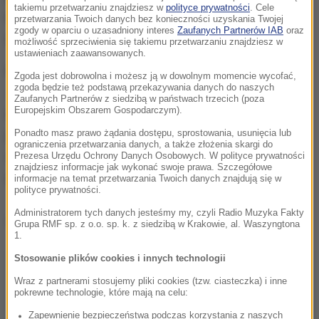
takiemu przetwarzaniu znajdziesz w
polityce prywatności
. Cele
mężczyzny, który zmarł w pożarze, pasują do tych
przetwarzania Twoich danych bez konieczności uzyskania Twojej
zgody w oparciu o uzasadniony interes
Zaufanych Partnerów IAB
oraz
znalezionych na opryskiwaczu.
możliwość sprzeciwienia się takiemu przetwarzaniu znajdziesz w
ustawieniach zaawansowanych.
Koreańskie media podają, że podpalacz miał 61 lat.
Zgoda jest dobrowolna i możesz ją w dowolnym momencie wycofać,
zgoda będzie też podstawą przekazywania danych do naszych
Jego ciało znaleziono
na czwartym piętrze
Zaufanych Partnerów z siedzibą w państwach trzecich (poza
Europejskim Obszarem Gospodarczym).
apartamentowca.
Według policji miał mieszkać
piętro niżej. Mężczyzna miał być w sporze z
Ponadto masz prawo żądania dostępu, sprostowania, usunięcia lub
ograniczenia przetwarzania danych, a także złożenia skargi do
sąsiadami z góry i
oskarżać ich o hałaśliwe
Prezesa Urzędu Ochrony Danych Osobowych. W polityce prywatności
znajdziesz informacje jak wykonać swoje prawa. Szczegółowe
zachowanie.
informacje na temat przetwarzania Twoich danych znajdują się w
polityce prywatności.
Administratorem tych danych jesteśmy my, czyli Radio Muzyka Fakty
Dalsza część artykułu pod materiałem video:
Grupa RMF sp. z o.o. sp. k. z siedzibą w Krakowie, al. Waszyngtona
1.
Stosowanie plików cookies i innych technologii
Wraz z partnerami stosujemy pliki cookies (tzw. ciasteczka) i inne
pokrewne technologie, które mają na celu:
Zapewnienie bezpieczeństwa podczas korzystania z naszych