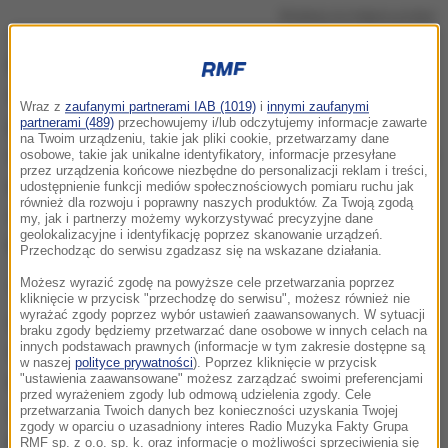
Strażacy na miejscu pożaru
Pożar wybuchł w poniedziałek rano czasu lokalnego
w jednej z dzielnic w południowej części Seulu. Jak
Wraz z
zaufanymi partnerami IAB (1019)
i
innymi zaufanymi
podaje "The Korea Herald", początkowe informacje
partnerami (489)
przechowujemy i/lub odczytujemy informacje zawarte
na Twoim urządzeniu, takie jak pliki cookie, przetwarzamy dane
wskazywały, że
sprawca był wyposażony w miotacz
osobowe, takie jak unikalne identyfikatory, informacje przesyłane
przez urządzenia końcowe niezbędne do personalizacji reklam i treści,
ognia.
Ostatecznie okazało się, że był to
udostępnienie funkcji mediów społecznościowych pomiaru ruchu jak
również dla rozwoju i poprawny naszych produktów. Za Twoją zgodą
opryskiwacz do pestycydów wypełniony paliwem,
my, jak i partnerzy możemy wykorzystywać precyzyjne dane
geolokalizacyjne i identyfikację poprzez skanowanie urządzeń.
który znaleziono na miejscu zdarzenia.
Przechodząc do serwisu zgadzasz się na wskazane działania.
Możesz wyrazić zgodę na powyższe cele przetwarzania poprzez
"Uważamy, że możliwe jest, że początkowe
kliknięcie w przycisk "przechodzę do serwisu", możesz również nie
wyrażać zgody poprzez wybór ustawień zaawansowanych. W sytuacji
doniesienie o mężczyźnie używającym miotacza
braku zgody będziemy przetwarzać dane osobowe w innych celach na
innych podstawach prawnych (informacje w tym zakresie dostępne są
ognia było
błędną identyfikacją osoby używającej
w naszej
polityce prywatności
). Poprzez kliknięcie w przycisk
opryskiwacza"
- powiedział dziennikarzom
"ustawienia zaawansowane" możesz zarządzać swoimi preferencjami
przed wyrażeniem zgody lub odmową udzielenia zgody. Cele
cytowany przez "The Korea Herald" przedstawiciel
przetwarzania Twoich danych bez konieczności uzyskania Twojej
zgody w oparciu o uzasadniony interes Radio Muzyka Fakty Grupa
policji w Seulu. Jak dodał,
odciski palców
RMF sp. z o.o. sp. k. oraz informacje o możliwości sprzeciwienia się