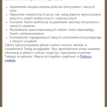
osób.
Zapewnienie bezpieczeństwa podczas korzystania z naszych
stron
O tragedii poinformowała Helena Maleno Garzon,
Ulepszenie świadczonych przez nas usług poprzez wykorzystanie
szefowa organizacji Caminando Fronteras.
danych w celach analitycznych i statystycznych
Poznanie Twoich preferencji na podstawie sposobu korzystania z
naszych serwisów
Wyświetlanie spersonalizowanych reklam, które odpowiadają
"Podczas gdy świętujemy Boże Narodzenie, setki
Twoim zainteresowaniom
Gromadzenie zagregowanych danych użytkownika korzystającego
rodzin pogrążonych jest w żałobie" - napisała w
z różnych urządzeń
Zakres wykorzystywania plików cookies możesz określić w
mediach społecznościowych. Władze Senegalu
ustawieniach Twojej przeglądarki. Bez wprowadzenia zmian ustawień,
wszczęły dochodzenie w sprawie katastrofy.
informacje w plikach cookies mogą być zapisywane w pamięci
Twojego urządzenia. Więcej szczegółów znajdziesz w
Polityce
cookies
.
Szlak z Senegalu na Wyspy Kanaryjskie uchodzi za
jeden z najniebezpieczniejszych na świecie ze
względu na nieprzewidywalne sztormy i silne prądy
morskie. Według Caminando Fronteras, w 2024 roku
podczas prób pokonania tej trasy zginęło
niemal 10
tysięcy osób
. Z danych hiszpańskiego Ministerstwa