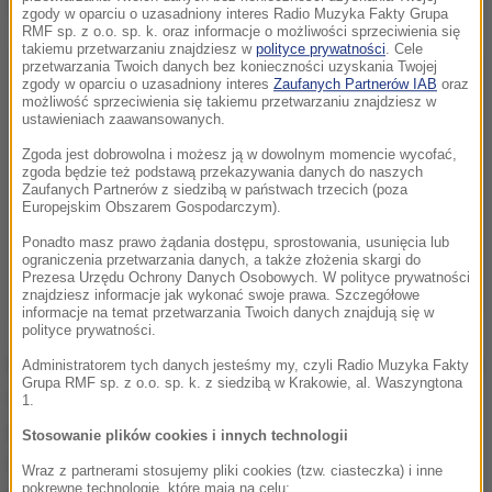
Dalsza część artykułu pod materiałem video:
zgody w oparciu o uzasadniony interes Radio Muzyka Fakty Grupa
RMF sp. z o.o. sp. k. oraz informacje o możliwości sprzeciwienia się
takiemu przetwarzaniu znajdziesz w
polityce prywatności
. Cele
przetwarzania Twoich danych bez konieczności uzyskania Twojej
zgody w oparciu o uzasadniony interes
Zaufanych Partnerów IAB
oraz
możliwość sprzeciwienia się takiemu przetwarzaniu znajdziesz w
ustawieniach zaawansowanych.
Zgoda jest dobrowolna i możesz ją w dowolnym momencie wycofać,
zgoda będzie też podstawą przekazywania danych do naszych
Zaufanych Partnerów z siedzibą w państwach trzecich (poza
Europejskim Obszarem Gospodarczym).
Ponadto masz prawo żądania dostępu, sprostowania, usunięcia lub
ograniczenia przetwarzania danych, a także złożenia skargi do
Prezesa Urzędu Ochrony Danych Osobowych. W polityce prywatności
znajdziesz informacje jak wykonać swoje prawa. Szczegółowe
informacje na temat przetwarzania Twoich danych znajdują się w
polityce prywatności.
Kapitan próbował przybić do najbliższej plaży, jednak
Administratorem tych danych jesteśmy my, czyli Radio Muzyka Fakty
Grupa RMF sp. z o.o. sp. k. z siedzibą w Krakowie, al. Waszyngtona
w wyniku paniki na pokładzie jednostka
wywróciła
1.
się i zatonęła
. Senegalska straż przybrzeżna i
Stosowanie plików cookies i innych technologii
marynarka wojenna zdołały uratować
około 30
Wraz z partnerami stosujemy pliki cookies (tzw. ciasteczka) i inne
pokrewne technologie, które mają na celu: